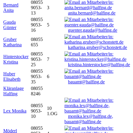
08055
Bernard
9053-
3
Anita
13
anita.bernard@halfing.de
08055
Gauda
9053-
5
Günter
16
guenter.gauda@halfing.de
Gruber
08055
Katharina
655
katharina.gruber@schonstett.de
08055
Hinterstocker
9053-
7
Kristina
25
kristina.hinterstocker@halfing.de
08055
Huber
9053-
6
Elisabeth
35
bauamt@halfing.de
Kläranlage
08055
Halfing
8246
08055
10
Lex Monika
9053-
1.OG
10
monika.lex@halfing.de,
bauamt@halfing.de
08055
Möderl