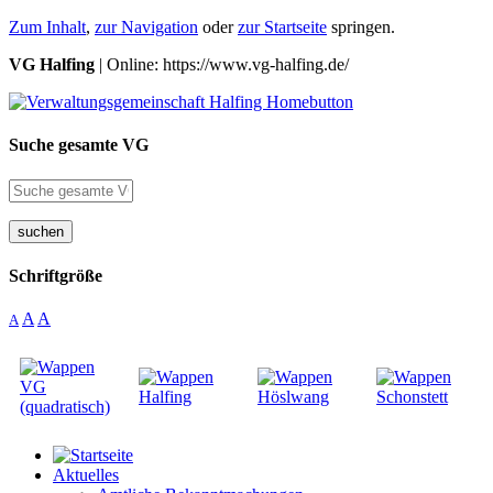
Zum Inhalt
,
zur Navigation
oder
zur Startseite
springen.
VG Halfing
| Online: https://www.vg-halfing.de/
Suche gesamte VG
suchen
Schriftgröße
A
A
A
Aktuelles