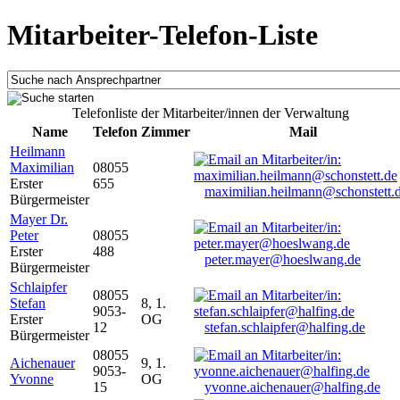
Mitarbeiter-Telefon-Liste
Telefonliste der Mitarbeiter/innen der Verwaltung
Name
Telefon
Zimmer
Mail
Heilmann
Maximilian
08055
Erster
655
maximilian.heilmann@schonstett.
Bürgermeister
Mayer Dr.
Peter
08055
Erster
488
peter.mayer@hoeslwang.de
Bürgermeister
Schlaipfer
08055
Stefan
8, 1.
9053-
Erster
OG
12
stefan.schlaipfer@halfing.de
Bürgermeister
08055
Aichenauer
9, 1.
9053-
Yvonne
OG
15
yvonne.aichenauer@halfing.de