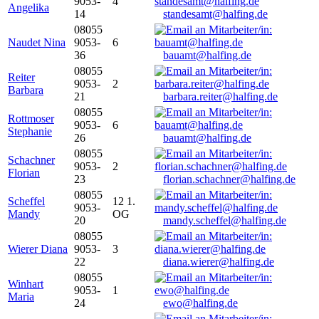
9053-
4
Angelika
14
standesamt@halfing.de
08055
Naudet Nina
9053-
6
36
bauamt@halfing.de
08055
Reiter
9053-
2
Barbara
21
barbara.reiter@halfing.de
08055
Rottmoser
9053-
6
Stephanie
26
bauamt@halfing.de
08055
Schachner
9053-
2
Florian
23
florian.schachner@halfing.de
08055
Scheffel
12 1.
9053-
Mandy
OG
20
mandy.scheffel@halfing.de
08055
Wierer Diana
9053-
3
22
diana.wierer@halfing.de
08055
Winhart
9053-
1
Maria
24
ewo@halfing.de