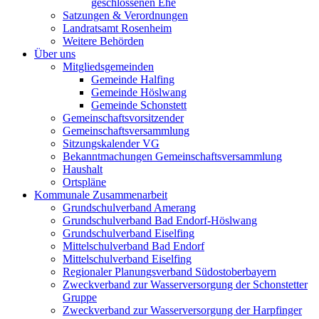
geschlossenen Ehe
Satzungen & Verordnungen
Landratsamt Rosenheim
Weitere Behörden
Über uns
Mitgliedsgemeinden
Gemeinde Halfing
Gemeinde Höslwang
Gemeinde Schonstett
Gemeinschaftsvorsitzender
Gemeinschaftsversammlung
Sitzungskalender VG
Bekanntmachungen Gemeinschaftsversammlung
Haushalt
Ortspläne
Kommunale Zusammenarbeit
Grundschulverband Amerang
Grundschulverband Bad Endorf-Höslwang
Grundschulverband Eiselfing
Mittelschulverband Bad Endorf
Mittelschulverband Eiselfing
Regionaler Planungsverband Südostoberbayern
Zweckverband zur Wasserversorgung der Schonstetter
Gruppe
Zweckverband zur Wasserversorgung der Harpfinger