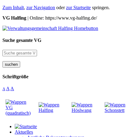
Zum Inhalt
,
zur Navigation
oder
zur Startseite
springen.
VG Halfing
| Online: https://www.vg-halfing.de/
Suche gesamte VG
suchen
Schriftgröße
A
A
A
Aktuelles