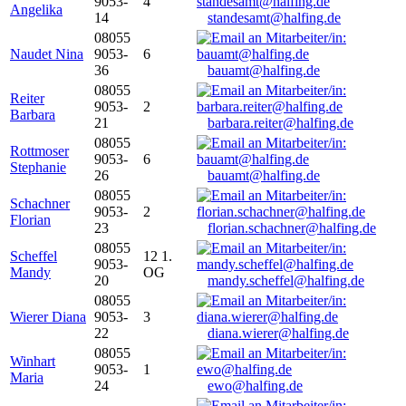
9053-
4
Angelika
14
standesamt@halfing.de
08055
Naudet Nina
9053-
6
36
bauamt@halfing.de
08055
Reiter
9053-
2
Barbara
21
barbara.reiter@halfing.de
08055
Rottmoser
9053-
6
Stephanie
26
bauamt@halfing.de
08055
Schachner
9053-
2
Florian
23
florian.schachner@halfing.de
08055
Scheffel
12 1.
9053-
Mandy
OG
20
mandy.scheffel@halfing.de
08055
Wierer Diana
9053-
3
22
diana.wierer@halfing.de
08055
Winhart
9053-
1
Maria
24
ewo@halfing.de