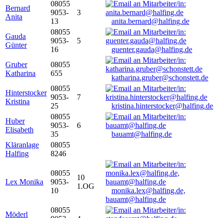
08055
Bernard
9053-
3
Anita
13
anita.bernard@halfing.de
08055
Gauda
9053-
5
Günter
16
guenter.gauda@halfing.de
Gruber
08055
Katharina
655
katharina.gruber@schonstett.de
08055
Hinterstocker
9053-
7
Kristina
25
kristina.hinterstocker@halfing.de
08055
Huber
9053-
6
Elisabeth
35
bauamt@halfing.de
Kläranlage
08055
Halfing
8246
08055
10
Lex Monika
9053-
1.OG
10
monika.lex@halfing.de,
bauamt@halfing.de
08055
Möderl