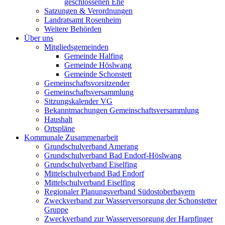
geschlossenen Ehe
Satzungen & Verordnungen
Landratsamt Rosenheim
Weitere Behörden
Über uns
Mitgliedsgemeinden
Gemeinde Halfing
Gemeinde Höslwang
Gemeinde Schonstett
Gemeinschaftsvorsitzender
Gemeinschaftsversammlung
Sitzungskalender VG
Bekanntmachungen Gemeinschaftsversammlung
Haushalt
Ortspläne
Kommunale Zusammenarbeit
Grundschulverband Amerang
Grundschulverband Bad Endorf-Höslwang
Grundschulverband Eiselfing
Mittelschulverband Bad Endorf
Mittelschulverband Eiselfing
Regionaler Planungsverband Südostoberbayern
Zweckverband zur Wasserversorgung der Schonstetter
Gruppe
Zweckverband zur Wasserversorgung der Harpfinger