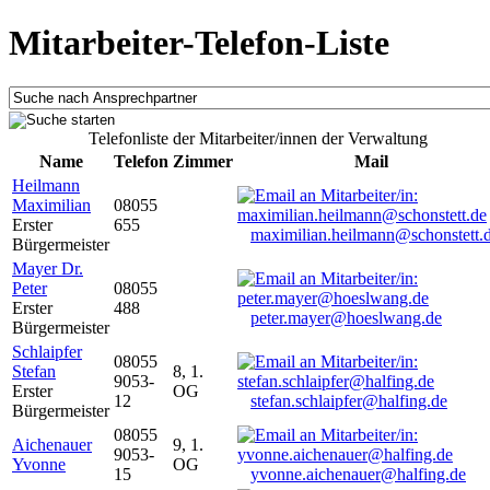
Mitarbeiter-Telefon-Liste
Telefonliste der Mitarbeiter/innen der Verwaltung
Name
Telefon
Zimmer
Mail
Heilmann
Maximilian
08055
Erster
655
maximilian.heilmann@schonstett.
Bürgermeister
Mayer Dr.
Peter
08055
Erster
488
peter.mayer@hoeslwang.de
Bürgermeister
Schlaipfer
08055
Stefan
8, 1.
9053-
Erster
OG
12
stefan.schlaipfer@halfing.de
Bürgermeister
08055
Aichenauer
9, 1.
9053-
Yvonne
OG
15
yvonne.aichenauer@halfing.de