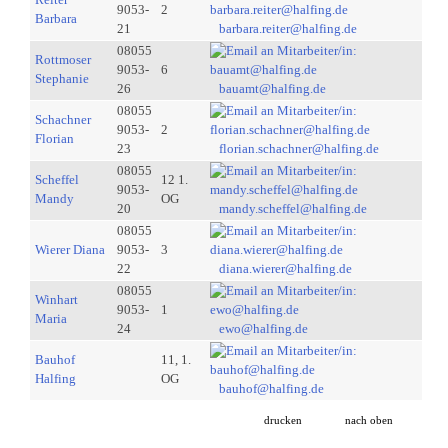
9053-
2
Barbara
21
barbara.reiter@halfing.de
08055
Rottmoser
9053-
6
Stephanie
26
bauamt@halfing.de
08055
Schachner
9053-
2
Florian
23
florian.schachner@halfing.de
08055
Scheffel
12 1.
9053-
Mandy
OG
20
mandy.scheffel@halfing.de
08055
Wierer Diana
9053-
3
22
diana.wierer@halfing.de
08055
Winhart
9053-
1
Maria
24
ewo@halfing.de
Bauhof
11, 1.
Halfing
OG
bauhof@halfing.de
drucken
nach oben