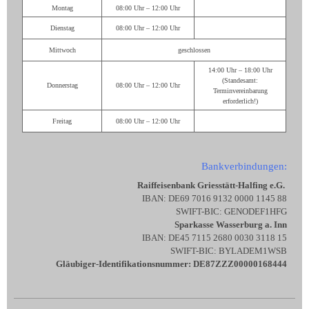
Montag
08:00 Uhr – 12:00 Uhr
Dienstag
08:00 Uhr – 12:00 Uhr
Mittwoch
geschlossen
14:00 Uhr – 18:00 Uhr
(Standesamt:
Donnerstag
08:00 Uhr – 12:00 Uhr
Terminvereinbarung
erforderlich!)
Freitag
08:00 Uhr – 12:00 Uhr
Bankverbindungen:
Raiffeisenbank Griesstätt-Halfing e.G.
IBAN: DE69 7016 9132 0000 1145 88
SWIFT-BIC: GENODEF1HFG
Sparkasse Wasserburg a. Inn
IBAN: DE45 7115 2680 0030 3118 15
SWIFT-BIC: BYLADEM1WSB
Gläubiger-Identifikationsnummer: DE87ZZZ00000168444