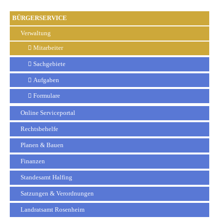
BÜRGERSERVICE
Verwaltung
Mitarbeiter
Sachgebiete
Aufgaben
Formulare
Online Serviceportal
Rechtsbehelfe
Planen & Bauen
Finanzen
Standesamt Halfing
Satzungen & Verordnungen
Landratsamt Rosenheim