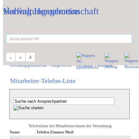
Zum Inhalt
,
zur Navigation
oder
zur Startseite
springen.
suchen
A
A
A
Sie sind hier:
Verwaltungsgemeinschaft
>
Bürgerservice
>
Verwaltung
>
Mitarbeiter
Mitarbeiter-Telefon-Liste
Telefonliste der Mitarbeiter/innen der Verwaltung
Name
Telefon
Zimmer
Mail