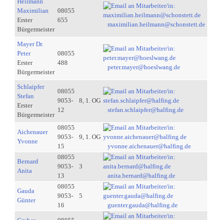
Heilmann
Maximilian
08055
Erster
655
maximilian.heilmann@schonstett.de
Bürgermeister
Mayer Dr.
Peter
08055
Erster
488
peter.mayer@hoeslwang.de
Bürgermeister
Schlaipfer
08055
Stefan
9053-
8, 1. OG
Erster
12
stefan.schlaipfer@halfing.de
Bürgermeister
08055
Aichenauer
9053-
9, 1. OG
Yvonne
15
yvonne.aichenauer@halfing.de
08055
Bernard
9053-
3
Anita
13
anita.bernard@halfing.de
08055
Gauda
9053-
5
Günter
16
guenter.gauda@halfing.de