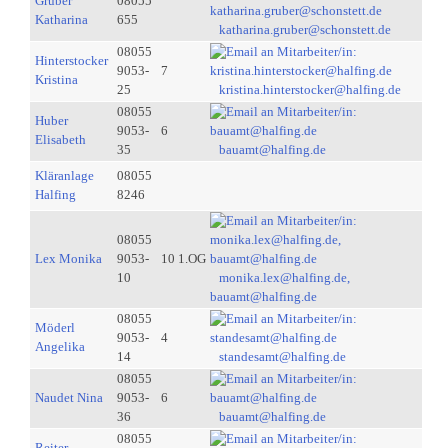
Gruber
08055
Katharina
655
katharina.gruber@schonstett.de
08055
Hinterstocker
9053-
7
Kristina
25
kristina.hinterstocker@halfing.de
08055
Huber
9053-
6
Elisabeth
35
bauamt@halfing.de
Kläranlage
08055
Halfing
8246
08055
Lex Monika
9053-
10 1.OG
10
monika.lex@halfing.de,
bauamt@halfing.de
08055
Möderl
9053-
4
Angelika
14
standesamt@halfing.de
08055
Naudet Nina
9053-
6
36
bauamt@halfing.de
08055
Reiter