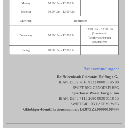
Montag
08:00 Uhr – 12:00 Uhr
Dienstag
08:00 Uhr – 12:00 Uhr
Mittwoch
geschlossen
14:00 Uhr – 18:00 Uhr
(Standesamt:
Donnerstag
08:00 Uhr – 12:00 Uhr
Terminvereinbarung
erforderlich!)
Freitag
08:00 Uhr – 12:00 Uhr
Bankverbindungen:
Raiffeisenbank Griesstätt-Halfing e.G.
IBAN: DE69 7016 9132 0000 1145 88
SWIFT-BIC: GENODEF1HFG
Sparkasse Wasserburg a. Inn
IBAN: DE45 7115 2680 0030 3118 15
SWIFT-BIC: BYLADEM1WSB
Gläubiger-Identifikationsnummer: DE87ZZZ00000168444