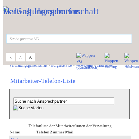
Zum Inhalt
,
zur Navigation
oder
zur Startseite
springen.
suchen
A
A
A
Sie sind hier:
Verwaltungsgemeinschaft
>
Bürgerservice
>
Verwaltung
>
Mitarbeiter
Mitarbeiter-Telefon-Liste
Telefonliste der Mitarbeiter/innen der Verwaltung
Name
Telefon
Zimmer
Mail