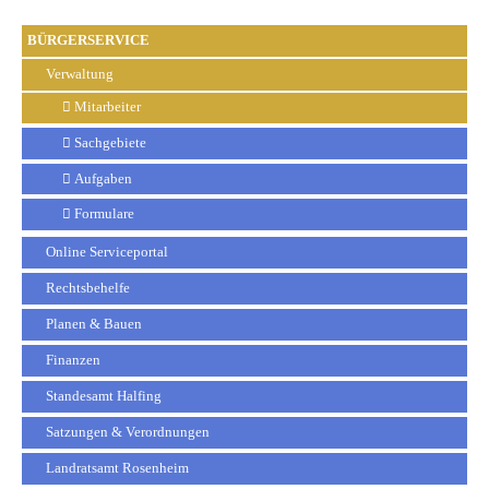
BÜRGERSERVICE
Verwaltung
Mitarbeiter
Sachgebiete
Aufgaben
Formulare
Online Serviceportal
Rechtsbehelfe
Planen & Bauen
Finanzen
Standesamt Halfing
Satzungen & Verordnungen
Landratsamt Rosenheim