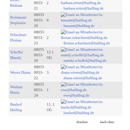
9053-
2
Barbara
21
barbara.reiter@halfing.de
08055
Rottmoser
9053-
6
Stephanie
26
bauamt@halfing.de
08055
Schachner
9053-
2
Florian
23
florian.schachner@halfing.de
08055
Scheffel
12 1.
9053-
Mandy
OG
20
mandy.scheffel@halfing.de
08055
Wierer Diana
9053-
3
22
diana.wierer@halfing.de
08055
Winhart
9053-
1
Maria
24
ewo@halfing.de
Bauhof
11, 1.
Halfing
OG
bauhof@halfing.de
drucken
nach oben