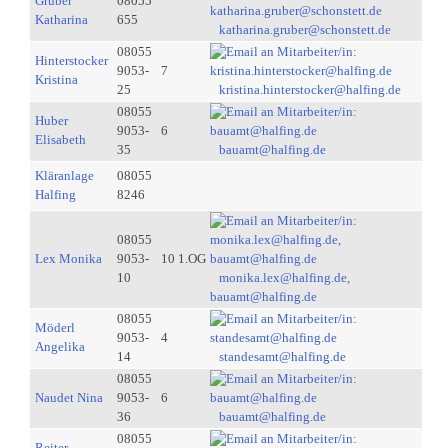
Gruber
08055
Katharina
655
katharina.gruber@schonstett.de
08055
Hinterstocker
9053-
7
Kristina
25
kristina.hinterstocker@halfing.de
08055
Huber
9053-
6
Elisabeth
35
bauamt@halfing.de
Kläranlage
08055
Halfing
8246
08055
Lex Monika
9053-
10 1.OG
10
monika.lex@halfing.de,
bauamt@halfing.de
08055
Möderl
9053-
4
Angelika
14
standesamt@halfing.de
08055
Naudet Nina
9053-
6
36
bauamt@halfing.de
08055
Reiter