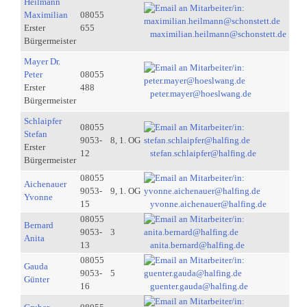
Heilmann
Maximilian
08055
Erster
655
maximilian.heilmann@schonstett.de
Bürgermeister
Mayer Dr.
Peter
08055
Erster
488
peter.mayer@hoeslwang.de
Bürgermeister
Schlaipfer
08055
Stefan
9053-
8, 1. OG
Erster
12
stefan.schlaipfer@halfing.de
Bürgermeister
08055
Aichenauer
9053-
9, 1. OG
Yvonne
15
yvonne.aichenauer@halfing.de
08055
Bernard
9053-
3
Anita
13
anita.bernard@halfing.de
08055
Gauda
9053-
5
Günter
16
guenter.gauda@halfing.de