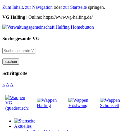
Zum Inhalt
,
zur Navigation
oder
zur Startseite
springen.
VG Halfing
| Online: https://www.vg-halfing.de/
Suche gesamte VG
suchen
Schriftgröße
A
A
A
Aktuelles