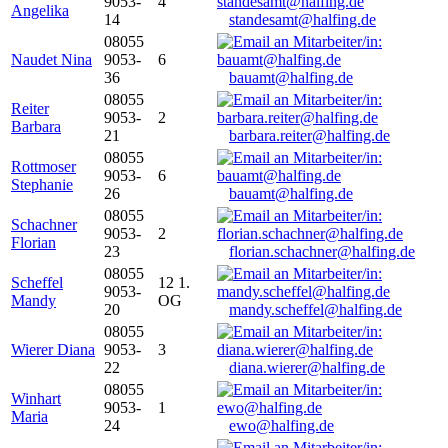
9053-
4
Angelika
14
standesamt@halfing.de
08055
Naudet Nina
9053-
6
36
bauamt@halfing.de
08055
Reiter
9053-
2
Barbara
21
barbara.reiter@halfing.de
08055
Rottmoser
9053-
6
Stephanie
26
bauamt@halfing.de
08055
Schachner
9053-
2
Florian
23
florian.schachner@halfing.de
08055
Scheffel
12 1.
9053-
Mandy
OG
20
mandy.scheffel@halfing.de
08055
Wierer Diana
9053-
3
22
diana.wierer@halfing.de
08055
Winhart
9053-
1
Maria
24
ewo@halfing.de