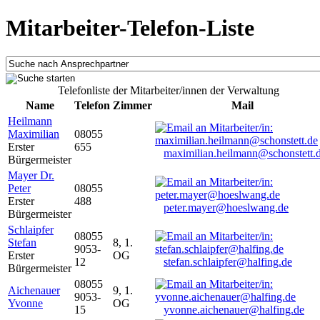
Mitarbeiter-Telefon-Liste
Telefonliste der Mitarbeiter/innen der Verwaltung
Name
Telefon
Zimmer
Mail
Heilmann
Maximilian
08055
Erster
655
maximilian.heilmann@schonstett.
Bürgermeister
Mayer Dr.
Peter
08055
Erster
488
peter.mayer@hoeslwang.de
Bürgermeister
Schlaipfer
08055
Stefan
8, 1.
9053-
Erster
OG
12
stefan.schlaipfer@halfing.de
Bürgermeister
08055
Aichenauer
9, 1.
9053-
Yvonne
OG
15
yvonne.aichenauer@halfing.de