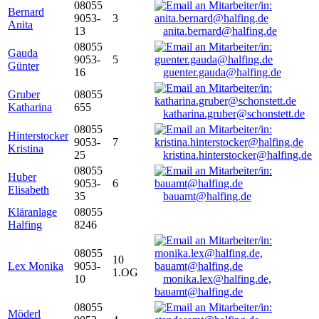
08055
Bernard
9053-
3
Anita
13
anita.bernard@halfing.de
08055
Gauda
9053-
5
Günter
16
guenter.gauda@halfing.de
Gruber
08055
Katharina
655
katharina.gruber@schonstett.de
08055
Hinterstocker
9053-
7
Kristina
25
kristina.hinterstocker@halfing.de
08055
Huber
9053-
6
Elisabeth
35
bauamt@halfing.de
Kläranlage
08055
Halfing
8246
08055
10
Lex Monika
9053-
1.OG
10
monika.lex@halfing.de,
bauamt@halfing.de
08055
Möderl