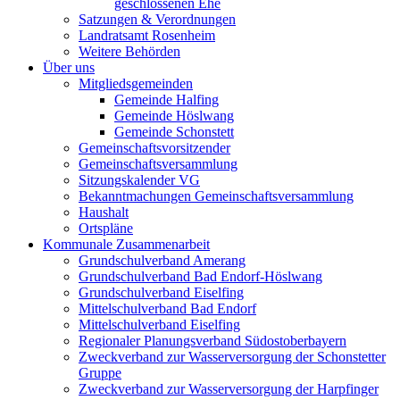
geschlossenen Ehe
Satzungen & Verordnungen
Landratsamt Rosenheim
Weitere Behörden
Über uns
Mitgliedsgemeinden
Gemeinde Halfing
Gemeinde Höslwang
Gemeinde Schonstett
Gemeinschaftsvorsitzender
Gemeinschaftsversammlung
Sitzungskalender VG
Bekanntmachungen Gemeinschaftsversammlung
Haushalt
Ortspläne
Kommunale Zusammenarbeit
Grundschulverband Amerang
Grundschulverband Bad Endorf-Höslwang
Grundschulverband Eiselfing
Mittelschulverband Bad Endorf
Mittelschulverband Eiselfing
Regionaler Planungsverband Südostoberbayern
Zweckverband zur Wasserversorgung der Schonstetter
Gruppe
Zweckverband zur Wasserversorgung der Harpfinger