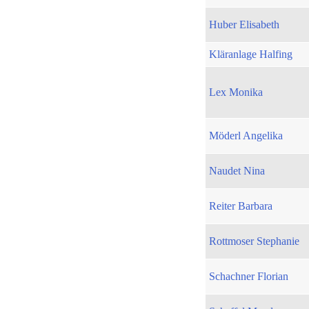
Huber Elisabeth
Kläranlage Halfing
Lex Monika
Möderl Angelika
Naudet Nina
Reiter Barbara
Rottmoser Stephanie
Schachner Florian