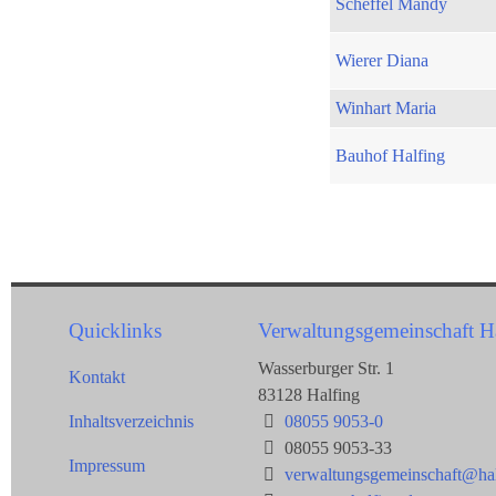
Scheffel Mandy
Wierer Diana
Winhart Maria
Bauhof Halfing
Quicklinks
Verwaltungsgemeinschaft H
Wasserburger Str. 1
Kontakt
83128 Halfing
Inhaltsverzeichnis
08055 9053-0
08055 9053-33
Impressum
verwaltungsgemeinschaft@hal