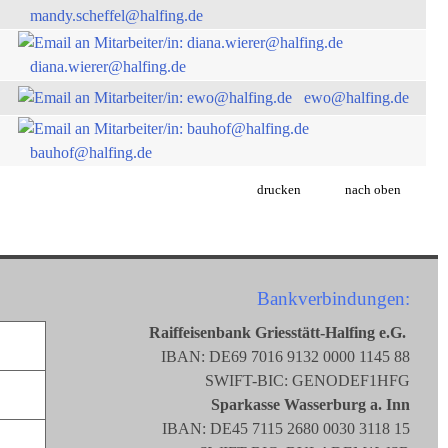
mandy.scheffel@halfing.de
diana.wierer@halfing.de
ewo@halfing.de
bauhof@halfing.de
drucken
nach oben
Bankverbindungen:
Raiffeisenbank Griesstätt-Halfing e.G.
IBAN: DE69 7016 9132 0000 1145 88
SWIFT-BIC: GENODEF1HFG
Sparkasse Wasserburg a. Inn
IBAN: DE45 7115 2680 0030 3118 15