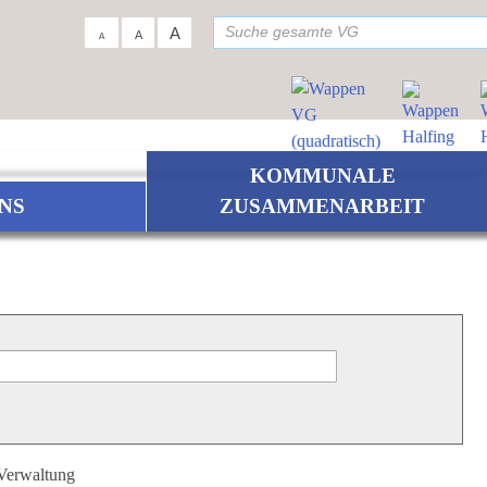
su
A
A
A
KOMMUNALE
NS
ZUSAMMENARBEIT
 Verwaltung