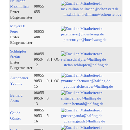
Heilmann
Maximilian
08055
Erster
655
maximilian.heilmann@schonstett.de
Bürgermeister
Mayer Dr.
Peter
08055
Erster
488
peter.mayer@hoeslwang.de
Bürgermeister
Schlaipfer
08055
Stefan
9053-
8, 1. OG
Erster
12
stefan.schlaipfer@halfing.de
Bürgermeister
08055
Aichenauer
9053-
9, 1. OG
Yvonne
15
yvonne.aichenauer@halfing.de
08055
Bernard
9053-
3
Anita
13
anita.bernard@halfing.de
08055
Gauda
9053-
5
Günter
16
guenter.gauda@halfing.de