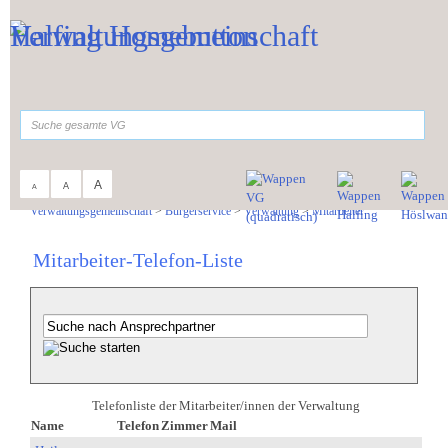
Zum Inhalt
,
zur Navigation
oder
zur Startseite
springen.
suchen
A
A
A
Sie sind hier:
Verwaltungsgemeinschaft
>
Bürgerservice
>
Verwaltung
>
Mitarbeiter
Mitarbeiter-Telefon-Liste
Telefonliste der Mitarbeiter/innen der Verwaltung
Name
Telefon
Zimmer
Mail