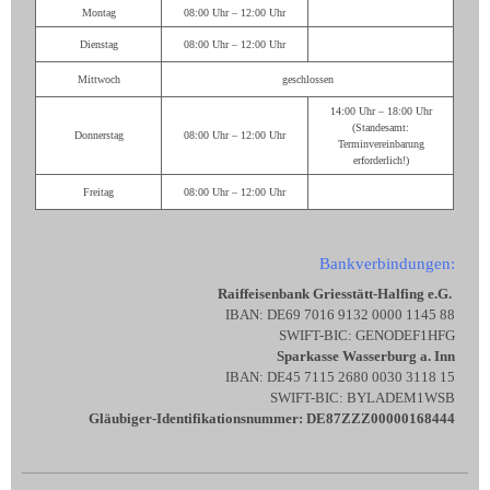
Montag
08:00 Uhr – 12:00 Uhr
Dienstag
08:00 Uhr – 12:00 Uhr
Mittwoch
geschlossen
14:00 Uhr – 18:00 Uhr
(Standesamt:
Donnerstag
08:00 Uhr – 12:00 Uhr
Terminvereinbarung
erforderlich!)
Freitag
08:00 Uhr – 12:00 Uhr
Bankverbindungen:
Raiffeisenbank Griesstätt-Halfing e.G.
IBAN: DE69 7016 9132 0000 1145 88
SWIFT-BIC: GENODEF1HFG
Sparkasse Wasserburg a. Inn
IBAN: DE45 7115 2680 0030 3118 15
SWIFT-BIC: BYLADEM1WSB
Gläubiger-Identifikationsnummer: DE87ZZZ00000168444