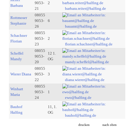
9053-
2
Barbara
21
barbara.reiter@halfing.de
08055
Rottmoser
9053-
6
Stephanie
26
bauamt@halfing.de
08055
Schachner
9053-
2
Florian
23
florian.schachner@halfing.de
08055
Scheffel
12 1.
9053-
Mandy
OG
20
mandy.scheffel@halfing.de
08055
Wierer Diana
9053-
3
22
diana.wierer@halfing.de
08055
Winhart
9053-
1
Maria
24
ewo@halfing.de
Bauhof
11, 1.
Halfing
OG
bauhof@halfing.de
drucken
nach oben