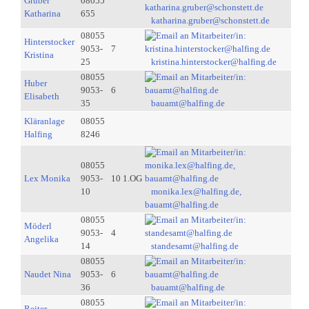
Gruber
08055
Katharina
655
katharina.gruber@schonstett.de
08055
Hinterstocker
9053-
7
Kristina
25
kristina.hinterstocker@halfing.de
08055
Huber
9053-
6
Elisabeth
35
bauamt@halfing.de
Kläranlage
08055
Halfing
8246
08055
Lex Monika
9053-
10 1.OG
10
monika.lex@halfing.de,
bauamt@halfing.de
08055
Möderl
9053-
4
Angelika
14
standesamt@halfing.de
08055
Naudet Nina
9053-
6
36
bauamt@halfing.de
08055
Reiter