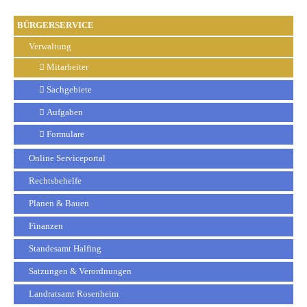
BÜRGERSERVICE
Verwaltung
Mitarbeiter
Sachgebiete
Aufgaben
Formulare
Online Serviceportal
Rechtsbehelfe
Planen & Bauen
Finanzen
Standesamt Halfing
Satzungen & Verordnungen
Landratsamt Rosenheim