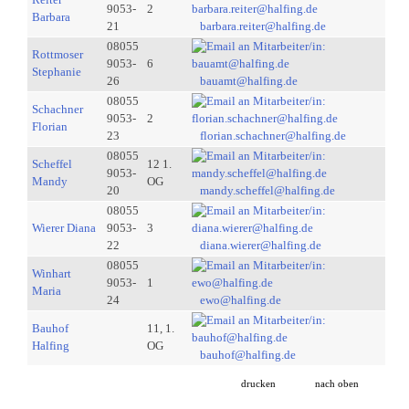
9053-
2
Barbara
21
barbara.reiter@halfing.de
08055
Rottmoser
9053-
6
Stephanie
26
bauamt@halfing.de
08055
Schachner
9053-
2
Florian
23
florian.schachner@halfing.de
08055
Scheffel
12 1.
9053-
Mandy
OG
20
mandy.scheffel@halfing.de
08055
Wierer Diana
9053-
3
22
diana.wierer@halfing.de
08055
Winhart
9053-
1
Maria
24
ewo@halfing.de
Bauhof
11, 1.
Halfing
OG
bauhof@halfing.de
drucken
nach oben