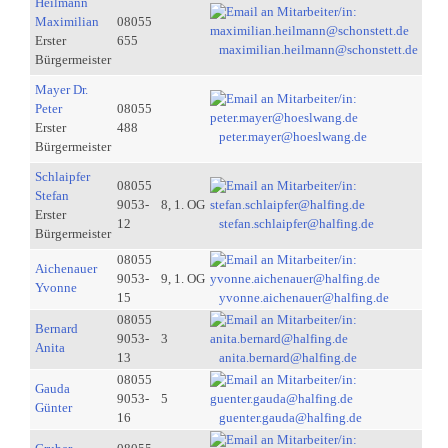
Heilmann
Maximilian
08055
Erster
655
maximilian.heilmann@schonstett.de
Bürgermeister
Mayer Dr.
Peter
08055
Erster
488
peter.mayer@hoeslwang.de
Bürgermeister
Schlaipfer
08055
Stefan
9053-
8, 1. OG
Erster
12
stefan.schlaipfer@halfing.de
Bürgermeister
08055
Aichenauer
9053-
9, 1. OG
Yvonne
15
yvonne.aichenauer@halfing.de
08055
Bernard
9053-
3
Anita
13
anita.bernard@halfing.de
08055
Gauda
9053-
5
Günter
16
guenter.gauda@halfing.de