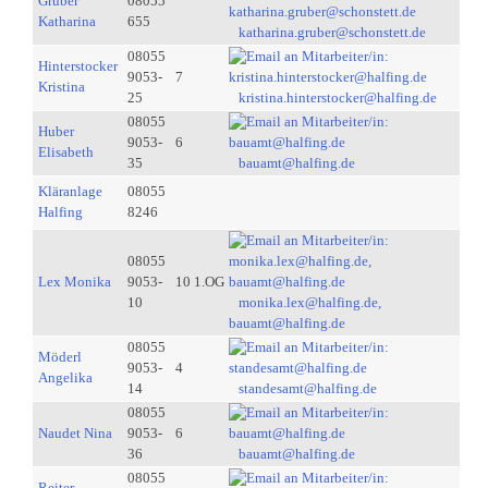
Gruber
08055
Katharina
655
katharina.gruber@schonstett.de
08055
Hinterstocker
9053-
7
Kristina
25
kristina.hinterstocker@halfing.de
08055
Huber
9053-
6
Elisabeth
35
bauamt@halfing.de
Kläranlage
08055
Halfing
8246
08055
Lex Monika
9053-
10 1.OG
10
monika.lex@halfing.de,
bauamt@halfing.de
08055
Möderl
9053-
4
Angelika
14
standesamt@halfing.de
08055
Naudet Nina
9053-
6
36
bauamt@halfing.de
08055
Reiter