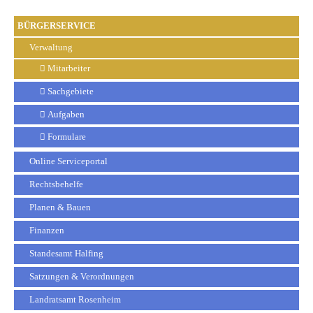
BÜRGERSERVICE
Verwaltung
Mitarbeiter
Sachgebiete
Aufgaben
Formulare
Online Serviceportal
Rechtsbehelfe
Planen & Bauen
Finanzen
Standesamt Halfing
Satzungen & Verordnungen
Landratsamt Rosenheim