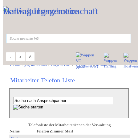
Zum Inhalt
,
zur Navigation
oder
zur Startseite
springen.
suchen
A
A
A
Sie sind hier:
Verwaltungsgemeinschaft
>
Bürgerservice
>
Verwaltung
>
Mitarbeiter
Mitarbeiter-Telefon-Liste
Telefonliste der Mitarbeiter/innen der Verwaltung
Name
Telefon
Zimmer
Mail