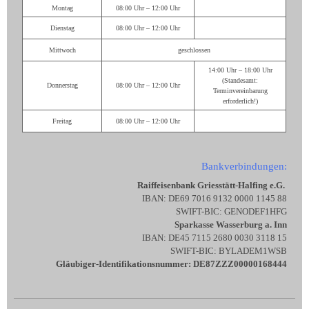
Montag
08:00 Uhr – 12:00 Uhr
Dienstag
08:00 Uhr – 12:00 Uhr
Mittwoch
geschlossen
14:00 Uhr – 18:00 Uhr
(Standesamt:
Donnerstag
08:00 Uhr – 12:00 Uhr
Terminvereinbarung
erforderlich!)
Freitag
08:00 Uhr – 12:00 Uhr
Bankverbindungen:
Raiffeisenbank Griesstätt-Halfing e.G.
IBAN: DE69 7016 9132 0000 1145 88
SWIFT-BIC: GENODEF1HFG
Sparkasse Wasserburg a. Inn
IBAN: DE45 7115 2680 0030 3118 15
SWIFT-BIC: BYLADEM1WSB
Gläubiger-Identifikationsnummer: DE87ZZZ00000168444