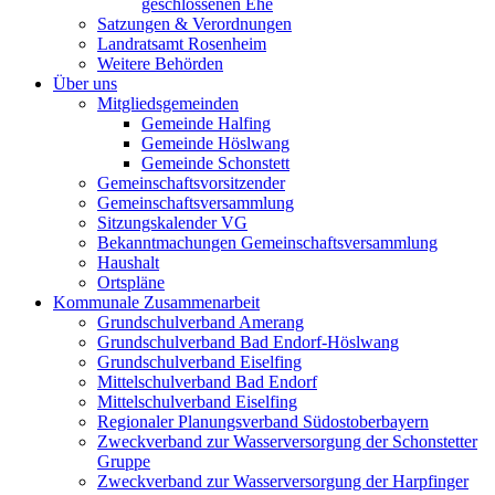
geschlossenen Ehe
Satzungen & Verordnungen
Landratsamt Rosenheim
Weitere Behörden
Über uns
Mitgliedsgemeinden
Gemeinde Halfing
Gemeinde Höslwang
Gemeinde Schonstett
Gemeinschaftsvorsitzender
Gemeinschaftsversammlung
Sitzungskalender VG
Bekanntmachungen Gemeinschaftsversammlung
Haushalt
Ortspläne
Kommunale Zusammenarbeit
Grundschulverband Amerang
Grundschulverband Bad Endorf-Höslwang
Grundschulverband Eiselfing
Mittelschulverband Bad Endorf
Mittelschulverband Eiselfing
Regionaler Planungsverband Südostoberbayern
Zweckverband zur Wasserversorgung der Schonstetter
Gruppe
Zweckverband zur Wasserversorgung der Harpfinger