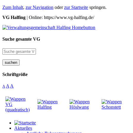
Zum Inhalt
,
zur Navigation
oder
zur Startseite
springen.
VG Halfing
| Online: https://www.vg-halfing.de/
Suche gesamte VG
suchen
Schriftgröße
A
A
A
Aktuelles