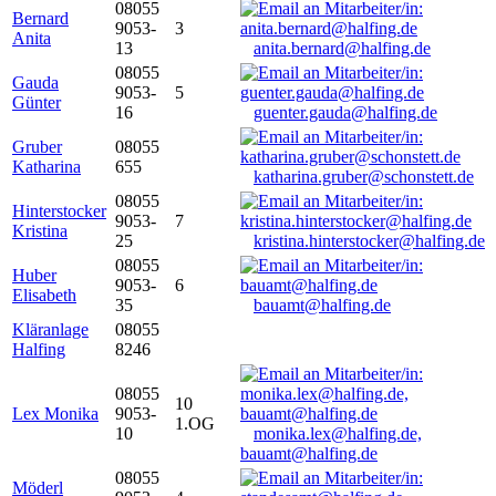
08055
Bernard
9053-
3
Anita
13
anita.bernard@halfing.de
08055
Gauda
9053-
5
Günter
16
guenter.gauda@halfing.de
Gruber
08055
Katharina
655
katharina.gruber@schonstett.de
08055
Hinterstocker
9053-
7
Kristina
25
kristina.hinterstocker@halfing.de
08055
Huber
9053-
6
Elisabeth
35
bauamt@halfing.de
Kläranlage
08055
Halfing
8246
08055
10
Lex Monika
9053-
1.OG
10
monika.lex@halfing.de,
bauamt@halfing.de
08055
Möderl