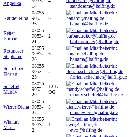
9053-
4
Angelika
14
standesamt@halfing.de
08055
Naudet Nina
9053-
6
36
bauamt@halfing.de
08055
Reiter
9053-
2
Barbara
21
barbara.reiter@halfing.de
08055
Rottmoser
9053-
6
Stephanie
26
bauamt@halfing.de
08055
Schachner
9053-
2
Florian
23
florian.schachner@halfing.de
08055
Scheffel
12 1.
9053-
Mandy
OG
20
mandy.scheffel@halfing.de
08055
Wierer Diana
9053-
3
22
diana.wierer@halfing.de
08055
Winhart
9053-
1
Maria
24
ewo@halfing.de