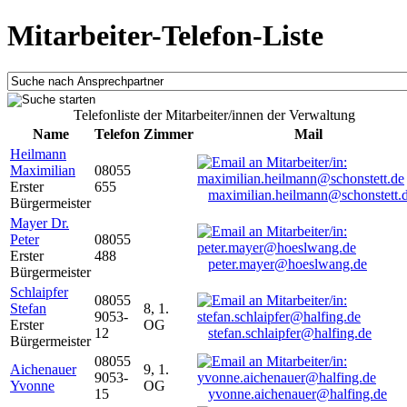
Mitarbeiter-Telefon-Liste
Telefonliste der Mitarbeiter/innen der Verwaltung
Name
Telefon
Zimmer
Mail
Heilmann
Maximilian
08055
Erster
655
maximilian.heilmann@schonstett.
Bürgermeister
Mayer Dr.
Peter
08055
Erster
488
peter.mayer@hoeslwang.de
Bürgermeister
Schlaipfer
08055
Stefan
8, 1.
9053-
Erster
OG
12
stefan.schlaipfer@halfing.de
Bürgermeister
08055
Aichenauer
9, 1.
9053-
Yvonne
OG
15
yvonne.aichenauer@halfing.de