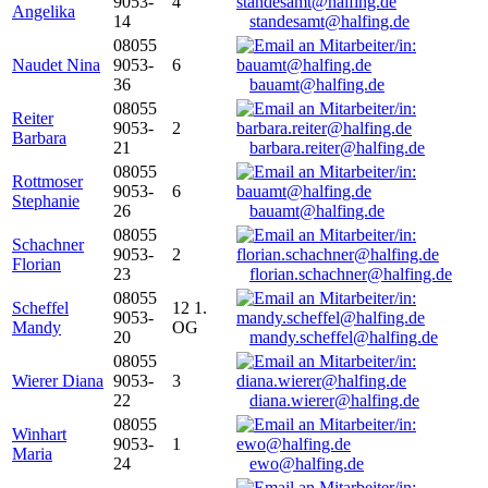
9053-
4
Angelika
14
standesamt@halfing.de
08055
Naudet Nina
9053-
6
36
bauamt@halfing.de
08055
Reiter
9053-
2
Barbara
21
barbara.reiter@halfing.de
08055
Rottmoser
9053-
6
Stephanie
26
bauamt@halfing.de
08055
Schachner
9053-
2
Florian
23
florian.schachner@halfing.de
08055
Scheffel
12 1.
9053-
Mandy
OG
20
mandy.scheffel@halfing.de
08055
Wierer Diana
9053-
3
22
diana.wierer@halfing.de
08055
Winhart
9053-
1
Maria
24
ewo@halfing.de