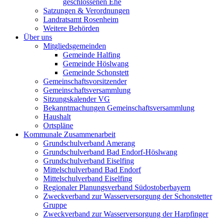
geschlossenen Ehe
Satzungen & Verordnungen
Landratsamt Rosenheim
Weitere Behörden
Über uns
Mitgliedsgemeinden
Gemeinde Halfing
Gemeinde Höslwang
Gemeinde Schonstett
Gemeinschaftsvorsitzender
Gemeinschaftsversammlung
Sitzungskalender VG
Bekanntmachungen Gemeinschaftsversammlung
Haushalt
Ortspläne
Kommunale Zusammenarbeit
Grundschulverband Amerang
Grundschulverband Bad Endorf-Höslwang
Grundschulverband Eiselfing
Mittelschulverband Bad Endorf
Mittelschulverband Eiselfing
Regionaler Planungsverband Südostoberbayern
Zweckverband zur Wasserversorgung der Schonstetter
Gruppe
Zweckverband zur Wasserversorgung der Harpfinger