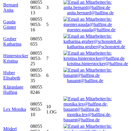
08055
Bernard
9053-
3
Anita
13
anita.bernard@halfing.de
08055
Gauda
9053-
5
Günter
16
guenter.gauda@halfing.de
Gruber
08055
Katharina
655
katharina.gruber@schonstett.de
08055
Hinterstocker
9053-
7
Kristina
25
kristina.hinterstocker@halfing.de
08055
Huber
9053-
6
Elisabeth
35
bauamt@halfing.de
Kläranlage
08055
Halfing
8246
08055
10
Lex Monika
9053-
1.OG
10
monika.lex@halfing.de,
bauamt@halfing.de
08055
Möderl