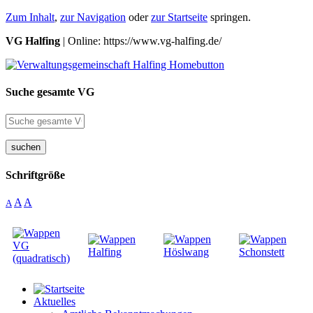
Zum Inhalt
,
zur Navigation
oder
zur Startseite
springen.
VG Halfing
| Online: https://www.vg-halfing.de/
Suche gesamte VG
suchen
Schriftgröße
A
A
A
Aktuelles