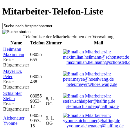
Mitarbeiter-Telefon-Liste
Telefonliste der Mitarbeiter/innen der Verwaltung
Name
Telefon
Zimmer
Mail
Heilmann
Maximilian
08055
Erster
655
maximilian.heilmann@schonstett.
Bürgermeister
Mayer Dr.
Peter
08055
Erster
488
peter.mayer@hoeslwang.de
Bürgermeister
Schlaipfer
08055
Stefan
8, 1.
9053-
Erster
OG
12
stefan.schlaipfer@halfing.de
Bürgermeister
08055
Aichenauer
9, 1.
9053-
Yvonne
OG
15
yvonne.aichenauer@halfing.de