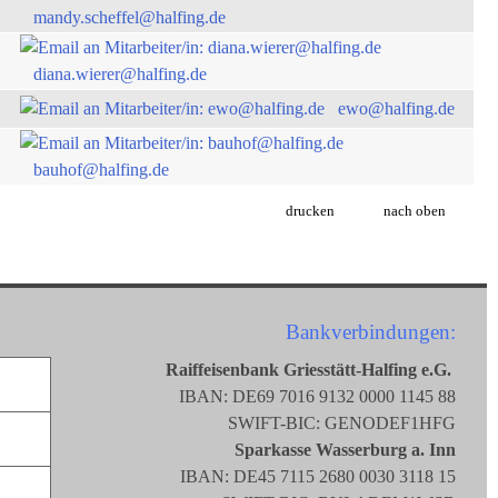
mandy.scheffel@halfing.de
diana.wierer@halfing.de
ewo@halfing.de
bauhof@halfing.de
drucken
nach oben
Bankverbindungen:
Raiffeisenbank Griesstätt-Halfing e.G.
IBAN: DE69 7016 9132 0000 1145 88
SWIFT-BIC: GENODEF1HFG
Sparkasse Wasserburg a. Inn
IBAN: DE45 7115 2680 0030 3118 15