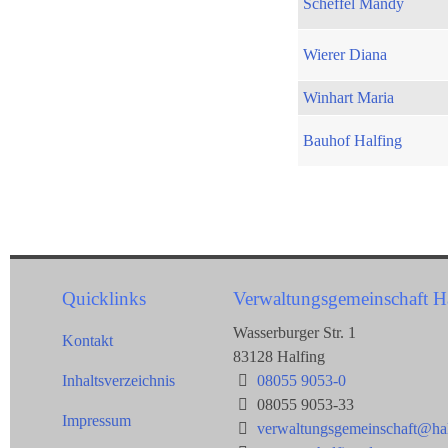
Scheffel Mandy
Wierer Diana
Winhart Maria
Bauhof Halfing
Quicklinks
Verwaltungsgemeinschaft H
Wasserburger Str. 1
Kontakt
83128 Halfing
Inhaltsverzeichnis
08055 9053-0
08055 9053-33
Impressum
verwaltungsgemeinschaft@hal