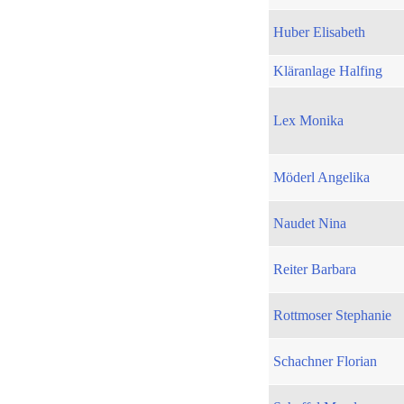
Huber Elisabeth
Kläranlage Halfing
Lex Monika
Möderl Angelika
Naudet Nina
Reiter Barbara
Rottmoser Stephanie
Schachner Florian