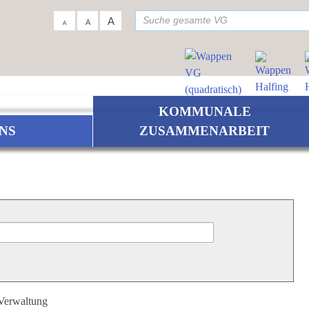
su
A
A
A
KOMMUNALE
NS
ZUSAMMENARBEIT
 Verwaltung