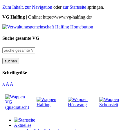
Zum Inhalt
,
zur Navigation
oder
zur Startseite
springen.
VG Halfing
| Online: https://www.vg-halfing.de/
Suche gesamte VG
suchen
Schriftgröße
A
A
A
Aktuelles