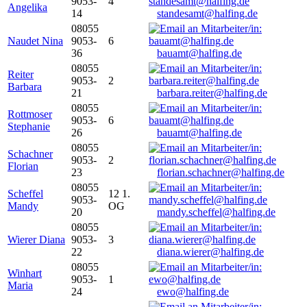
9053-
4
Angelika
14
standesamt@halfing.de
08055
Naudet Nina
9053-
6
36
bauamt@halfing.de
08055
Reiter
9053-
2
Barbara
21
barbara.reiter@halfing.de
08055
Rottmoser
9053-
6
Stephanie
26
bauamt@halfing.de
08055
Schachner
9053-
2
Florian
23
florian.schachner@halfing.de
08055
Scheffel
12 1.
9053-
Mandy
OG
20
mandy.scheffel@halfing.de
08055
Wierer Diana
9053-
3
22
diana.wierer@halfing.de
08055
Winhart
9053-
1
Maria
24
ewo@halfing.de