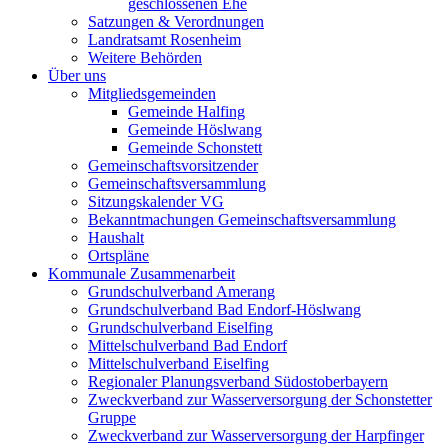
geschlossenen Ehe
Satzungen & Verordnungen
Landratsamt Rosenheim
Weitere Behörden
Über uns
Mitgliedsgemeinden
Gemeinde Halfing
Gemeinde Höslwang
Gemeinde Schonstett
Gemeinschaftsvorsitzender
Gemeinschaftsversammlung
Sitzungskalender VG
Bekanntmachungen Gemeinschaftsversammlung
Haushalt
Ortspläne
Kommunale Zusammenarbeit
Grundschulverband Amerang
Grundschulverband Bad Endorf-Höslwang
Grundschulverband Eiselfing
Mittelschulverband Bad Endorf
Mittelschulverband Eiselfing
Regionaler Planungsverband Südostoberbayern
Zweckverband zur Wasserversorgung der Schonstetter
Gruppe
Zweckverband zur Wasserversorgung der Harpfinger