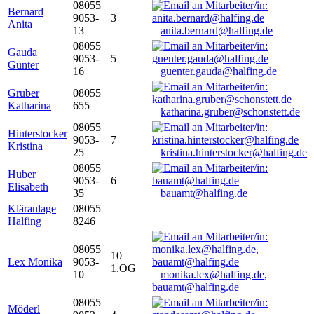
08055
Bernard
9053-
3
Anita
13
anita.bernard@halfing.de
08055
Gauda
9053-
5
Günter
16
guenter.gauda@halfing.de
Gruber
08055
Katharina
655
katharina.gruber@schonstett.de
08055
Hinterstocker
9053-
7
Kristina
25
kristina.hinterstocker@halfing.de
08055
Huber
9053-
6
Elisabeth
35
bauamt@halfing.de
Kläranlage
08055
Halfing
8246
08055
10
Lex Monika
9053-
1.OG
10
monika.lex@halfing.de,
bauamt@halfing.de
08055
Möderl