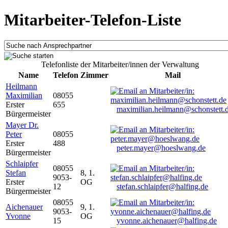
Mitarbeiter-Telefon-Liste
Telefonliste der Mitarbeiter/innen der Verwaltung
Name
Telefon
Zimmer
Mail
Heilmann
Maximilian
08055
Erster
655
maximilian.heilmann@schonstett.
Bürgermeister
Mayer Dr.
Peter
08055
Erster
488
peter.mayer@hoeslwang.de
Bürgermeister
Schlaipfer
08055
Stefan
8, 1.
9053-
Erster
OG
12
stefan.schlaipfer@halfing.de
Bürgermeister
08055
Aichenauer
9, 1.
9053-
Yvonne
OG
15
yvonne.aichenauer@halfing.de