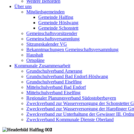
Weitere Behörden
Über uns
Mitgliedsgemeinden
Gemeinde Halfing
Gemeinde Höslwang
Gemeinde Schonstett
Gemeinschaftsvorsitzender
Gemeinschaftsversammlung
Sitzungskalender VG
Bekanntmachungen Gemeinschaftsversammlung
Haushalt
Ortspläne
Kommunale Zusammenarbeit
Grundschulverband Amerang
Grundschulverband Bad Endorf-Höslwang
Grundschulverband Eiselfing
Mittelschulverband Bad Endorf
Mittelschulverband Eiselfing
Regionaler Planungsverband Südostoberbayern
Zweckverband zur Wasserversorgung der Schonstetter 
Zweckverband zur Wasserversorgung der Harpfinger Gr
Zweckverband zur Unterhaltung der Gewässer III. Ordnu
Zweckverband Kommunale Dienste Oberland