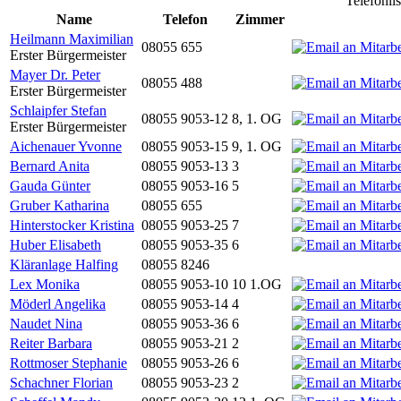
Telefonli
Name
Telefon
Zimmer
Heilmann Maximilian
08055 655
Erster Bürgermeister
Mayer Dr. Peter
08055 488
Erster Bürgermeister
Schlaipfer Stefan
08055 9053-12
8, 1. OG
Erster Bürgermeister
Aichenauer Yvonne
08055 9053-15
9, 1. OG
Bernard Anita
08055 9053-13
3
Gauda Günter
08055 9053-16
5
Gruber Katharina
08055 655
Hinterstocker Kristina
08055 9053-25
7
Huber Elisabeth
08055 9053-35
6
Kläranlage Halfing
08055 8246
Lex Monika
08055 9053-10
10 1.OG
Möderl Angelika
08055 9053-14
4
Naudet Nina
08055 9053-36
6
Reiter Barbara
08055 9053-21
2
Rottmoser Stephanie
08055 9053-26
6
Schachner Florian
08055 9053-23
2