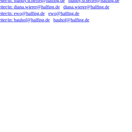
mandy.scheffel@halfing.de
diana.wierer@halfing.de
ewo@halfing.de
bauhof@halfing.de