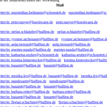
ste der Mitarbeiter/innen der Verwaltung
Mail
maximilian.heilmann@sch
peter.mayer@hoeslwang.de
stefan.schlaipfer@halfing.de
yvonne.aichenauer@halfing.d
anita.bernard@halfing.de
guenter.gauda@halfing.de
katharina.gruber@schonstett.
kristina.hinterstocker@halfi
bauamt@halfing.de
monika.lex@half
standesamt@halfing.de
bauamt@halfing.de
barbara.reiter@halfing.de
bauamt@halfing.de
florian.schachner@halfing.de