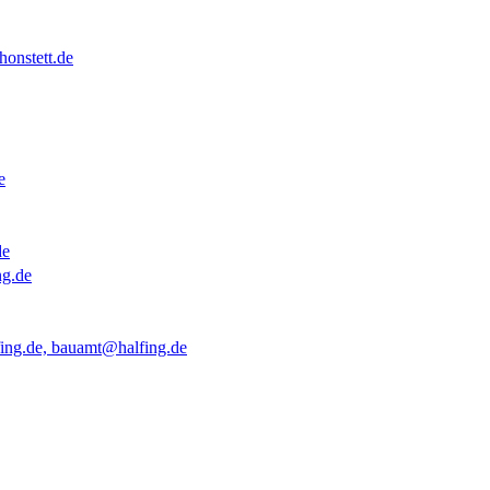
onstett.de
e
de
ng.de
ing.de, bauamt@halfing.de