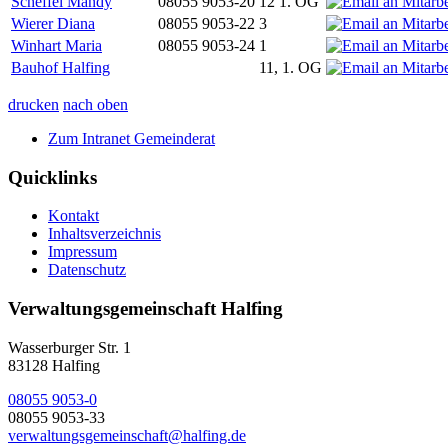
Scheffel Mandy
08055 9053-20
12 1. OG
Wierer Diana
08055 9053-22
3
Winhart Maria
08055 9053-24
1
Bauhof Halfing
11, 1. OG
drucken
nach oben
Zum Intranet Gemeinderat
Quicklinks
Kontakt
Inhaltsverzeichnis
Impressum
Datenschutz
Verwaltungsgemeinschaft Halfing
Wasserburger Str. 1
83128 Halfing
08055 9053-0
08055 9053-33
verwaltungsgemeinschaft@halfing.de