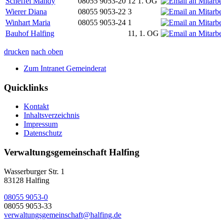
Scheffel Mandy
08055 9053-20
12 1. OG
Wierer Diana
08055 9053-22
3
Winhart Maria
08055 9053-24
1
Bauhof Halfing
11, 1. OG
drucken
nach oben
Zum Intranet Gemeinderat
Quicklinks
Kontakt
Inhaltsverzeichnis
Impressum
Datenschutz
Verwaltungsgemeinschaft Halfing
Wasserburger Str. 1
83128 Halfing
08055 9053-0
08055 9053-33
verwaltungsgemeinschaft@halfing.de