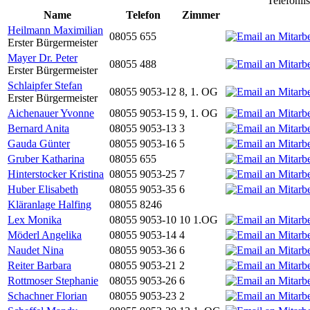
Telefonli
Name
Telefon
Zimmer
Heilmann Maximilian
08055 655
Erster Bürgermeister
Mayer Dr. Peter
08055 488
Erster Bürgermeister
Schlaipfer Stefan
08055 9053-12
8, 1. OG
Erster Bürgermeister
Aichenauer Yvonne
08055 9053-15
9, 1. OG
Bernard Anita
08055 9053-13
3
Gauda Günter
08055 9053-16
5
Gruber Katharina
08055 655
Hinterstocker Kristina
08055 9053-25
7
Huber Elisabeth
08055 9053-35
6
Kläranlage Halfing
08055 8246
Lex Monika
08055 9053-10
10 1.OG
Möderl Angelika
08055 9053-14
4
Naudet Nina
08055 9053-36
6
Reiter Barbara
08055 9053-21
2
Rottmoser Stephanie
08055 9053-26
6
Schachner Florian
08055 9053-23
2