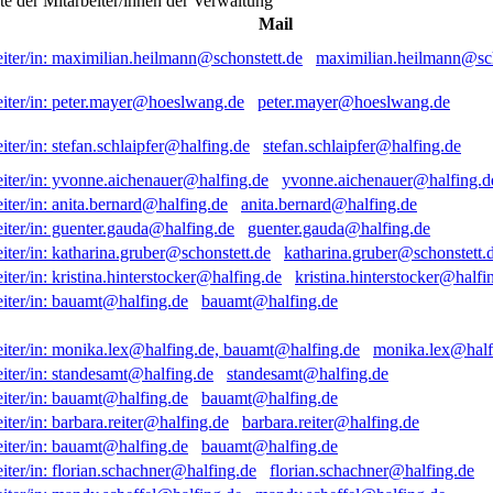
ste der Mitarbeiter/innen der Verwaltung
Mail
maximilian.heilmann@sch
peter.mayer@hoeslwang.de
stefan.schlaipfer@halfing.de
yvonne.aichenauer@halfing.d
anita.bernard@halfing.de
guenter.gauda@halfing.de
katharina.gruber@schonstett.
kristina.hinterstocker@halfi
bauamt@halfing.de
monika.lex@half
standesamt@halfing.de
bauamt@halfing.de
barbara.reiter@halfing.de
bauamt@halfing.de
florian.schachner@halfing.de