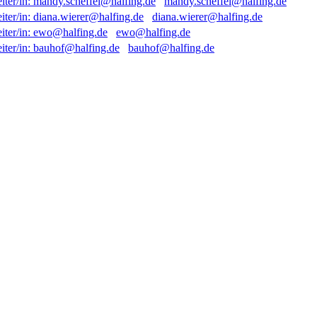
mandy.scheffel@halfing.de
diana.wierer@halfing.de
ewo@halfing.de
bauhof@halfing.de