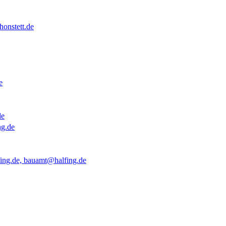
onstett.de
e
de
ng.de
ing.de, bauamt@halfing.de