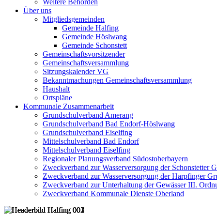
Weitere Behörden
Über uns
Mitgliedsgemeinden
Gemeinde Halfing
Gemeinde Höslwang
Gemeinde Schonstett
Gemeinschaftsvorsitzender
Gemeinschaftsversammlung
Sitzungskalender VG
Bekanntmachungen Gemeinschaftsversammlung
Haushalt
Ortspläne
Kommunale Zusammenarbeit
Grundschulverband Amerang
Grundschulverband Bad Endorf-Höslwang
Grundschulverband Eiselfing
Mittelschulverband Bad Endorf
Mittelschulverband Eiselfing
Regionaler Planungsverband Südostoberbayern
Zweckverband zur Wasserversorgung der Schonstetter 
Zweckverband zur Wasserversorgung der Harpfinger Gr
Zweckverband zur Unterhaltung der Gewässer III. Ordnu
Zweckverband Kommunale Dienste Oberland