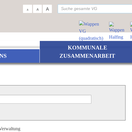
su
A
A
A
KOMMUNALE
NS
ZUSAMMENARBEIT
 Verwaltung