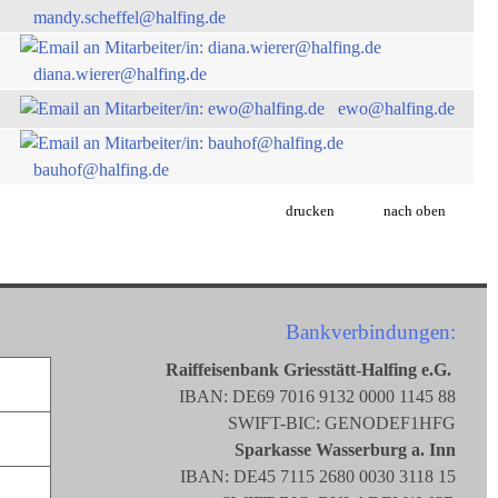
mandy.scheffel@halfing.de
diana.wierer@halfing.de
ewo@halfing.de
bauhof@halfing.de
drucken
nach oben
Bankverbindungen:
Raiffeisenbank Griesstätt-Halfing e.G.
IBAN: DE69 7016 9132 0000 1145 88
SWIFT-BIC: GENODEF1HFG
Sparkasse Wasserburg a. Inn
IBAN: DE45 7115 2680 0030 3118 15