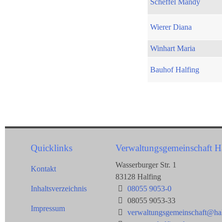
Scheffel Mandy
Wierer Diana
Winhart Maria
Bauhof Halfing
Quicklinks
Verwaltungsgemeinschaft H
Wasserburger Str. 1
Kontakt
83128 Halfing
Inhaltsverzeichnis
08055 9053-0
08055 9053-33
Impressum
verwaltungsgemeinschaft@hal