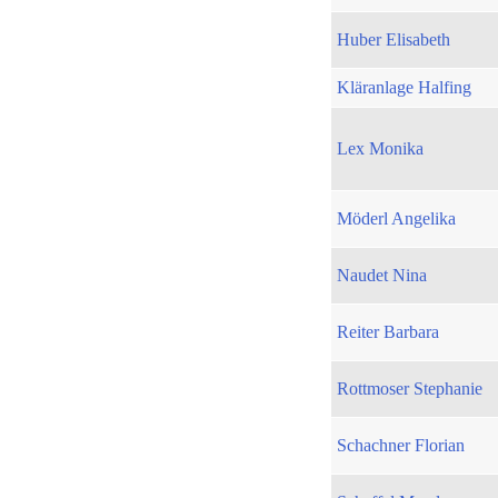
Huber Elisabeth
Kläranlage Halfing
Lex Monika
Möderl Angelika
Naudet Nina
Reiter Barbara
Rottmoser Stephanie
Schachner Florian