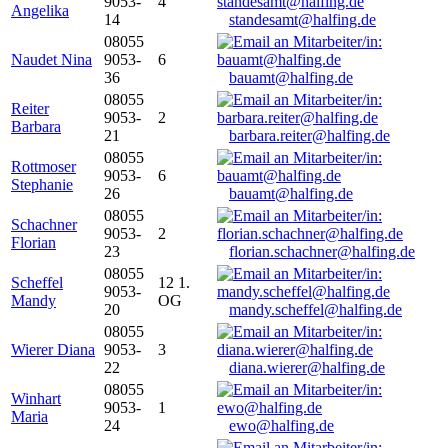
9053-
4
Angelika
14
standesamt@halfing.de
08055
Naudet Nina
9053-
6
36
bauamt@halfing.de
08055
Reiter
9053-
2
Barbara
21
barbara.reiter@halfing.de
08055
Rottmoser
9053-
6
Stephanie
26
bauamt@halfing.de
08055
Schachner
9053-
2
Florian
23
florian.schachner@halfing.de
08055
Scheffel
12 1.
9053-
Mandy
OG
20
mandy.scheffel@halfing.de
08055
Wierer Diana
9053-
3
22
diana.wierer@halfing.de
08055
Winhart
9053-
1
Maria
24
ewo@halfing.de