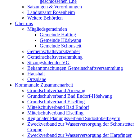
geschlossenen Ehe
Satzungen & Verordnungen
Landratsamt Rosenheim
Weitere Behörden
Über uns
Mitgliedsgemeinden
Gemeinde Halfing
Gemeinde Höslwang
Gemeinde Schonstett
Gemeinschaftsvorsitzender
Gemeinschaftsversammlung
Sitzungskalender VG
Bekanntmachungen Gemeinschaftsversammlung
Haushalt
Ortspläne
Kommunale Zusammenarbeit
Grundschulverband Amerang
Grundschulverband Bad Endorf-Höslwang
Grundschulverband Eiselfing
Mittelschulverband Bad Endorf
Mittelschulverband Eiselfing
Regionaler Planungsverband Südostoberbayern
Zweckverband zur Wasserversorgung der Schonstetter
Gruppe
Zweckverband zur Wasserversorgung der Harpfinger