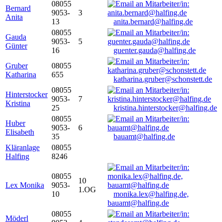
08055
Bernard
9053-
3
Anita
13
anita.bernard@halfing.de
08055
Gauda
9053-
5
Günter
16
guenter.gauda@halfing.de
Gruber
08055
Katharina
655
katharina.gruber@schonstett.de
08055
Hinterstocker
9053-
7
Kristina
25
kristina.hinterstocker@halfing.de
08055
Huber
9053-
6
Elisabeth
35
bauamt@halfing.de
Kläranlage
08055
Halfing
8246
08055
10
Lex Monika
9053-
1.OG
10
monika.lex@halfing.de,
bauamt@halfing.de
08055
Möderl