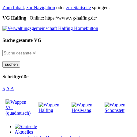
Zum Inhalt
,
zur Navigation
oder
zur Startseite
springen.
VG Halfing
| Online: https://www.vg-halfing.de/
Suche gesamte VG
suchen
Schriftgröße
A
A
A
Aktuelles