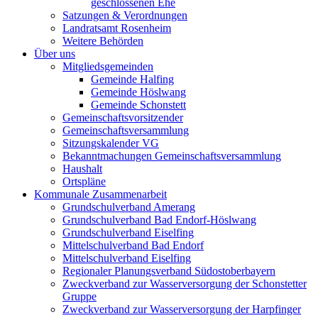
geschlossenen Ehe
Satzungen & Verordnungen
Landratsamt Rosenheim
Weitere Behörden
Über uns
Mitgliedsgemeinden
Gemeinde Halfing
Gemeinde Höslwang
Gemeinde Schonstett
Gemeinschaftsvorsitzender
Gemeinschaftsversammlung
Sitzungskalender VG
Bekanntmachungen Gemeinschaftsversammlung
Haushalt
Ortspläne
Kommunale Zusammenarbeit
Grundschulverband Amerang
Grundschulverband Bad Endorf-Höslwang
Grundschulverband Eiselfing
Mittelschulverband Bad Endorf
Mittelschulverband Eiselfing
Regionaler Planungsverband Südostoberbayern
Zweckverband zur Wasserversorgung der Schonstetter
Gruppe
Zweckverband zur Wasserversorgung der Harpfinger