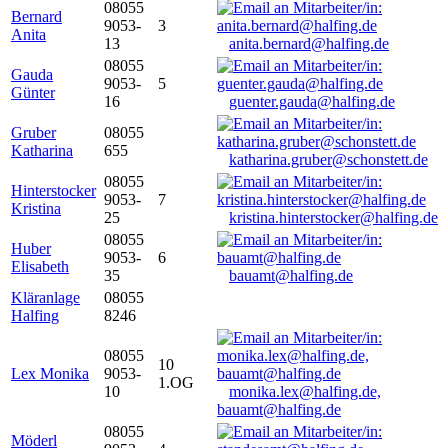
08055
Bernard
9053-
3
Anita
13
anita.bernard@halfing.de
08055
Gauda
9053-
5
Günter
16
guenter.gauda@halfing.de
Gruber
08055
Katharina
655
katharina.gruber@schonstett.de
08055
Hinterstocker
9053-
7
Kristina
25
kristina.hinterstocker@halfing.de
08055
Huber
9053-
6
Elisabeth
35
bauamt@halfing.de
Kläranlage
08055
Halfing
8246
08055
10
Lex Monika
9053-
1.OG
10
monika.lex@halfing.de,
bauamt@halfing.de
08055
Möderl