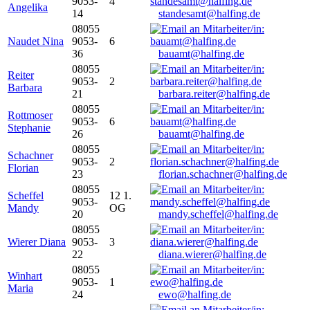
9053-
4
Angelika
14
standesamt@halfing.de
08055
Naudet Nina
9053-
6
36
bauamt@halfing.de
08055
Reiter
9053-
2
Barbara
21
barbara.reiter@halfing.de
08055
Rottmoser
9053-
6
Stephanie
26
bauamt@halfing.de
08055
Schachner
9053-
2
Florian
23
florian.schachner@halfing.de
08055
Scheffel
12 1.
9053-
Mandy
OG
20
mandy.scheffel@halfing.de
08055
Wierer Diana
9053-
3
22
diana.wierer@halfing.de
08055
Winhart
9053-
1
Maria
24
ewo@halfing.de