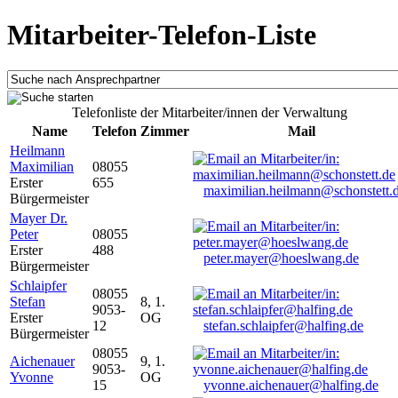
Mitarbeiter-Telefon-Liste
Telefonliste der Mitarbeiter/innen der Verwaltung
Name
Telefon
Zimmer
Mail
Heilmann
Maximilian
08055
Erster
655
maximilian.heilmann@schonstett.
Bürgermeister
Mayer Dr.
Peter
08055
Erster
488
peter.mayer@hoeslwang.de
Bürgermeister
Schlaipfer
08055
Stefan
8, 1.
9053-
Erster
OG
12
stefan.schlaipfer@halfing.de
Bürgermeister
08055
Aichenauer
9, 1.
9053-
Yvonne
OG
15
yvonne.aichenauer@halfing.de