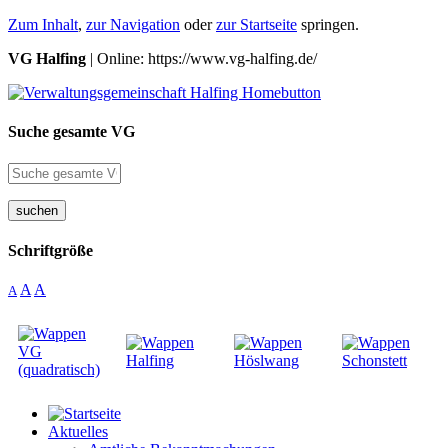
Zum Inhalt
,
zur Navigation
oder
zur Startseite
springen.
VG Halfing
| Online: https://www.vg-halfing.de/
Suche gesamte VG
suchen
Schriftgröße
A
A
A
Aktuelles