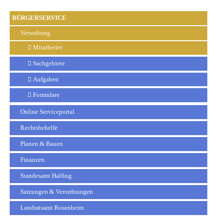
BÜRGERSERVICE
Verwaltung
Mitarbeiter
Sachgebiete
Aufgaben
Formulare
Online Serviceportal
Rechtsbehelfe
Planen & Bauen
Finanzen
Standesamt Halfing
Satzungen & Verordnungen
Landratsamt Rosenheim