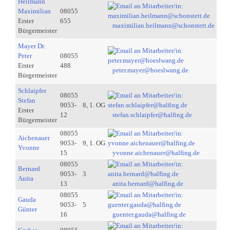
Heilmann
Maximilian
08055
Erster
655
maximilian.heilmann@schonstett.de
Bürgermeister
Mayer Dr.
Peter
08055
Erster
488
peter.mayer@hoeslwang.de
Bürgermeister
Schlaipfer
08055
Stefan
9053-
8, 1. OG
Erster
12
stefan.schlaipfer@halfing.de
Bürgermeister
08055
Aichenauer
9053-
9, 1. OG
Yvonne
15
yvonne.aichenauer@halfing.de
08055
Bernard
9053-
3
Anita
13
anita.bernard@halfing.de
08055
Gauda
9053-
5
Günter
16
guenter.gauda@halfing.de