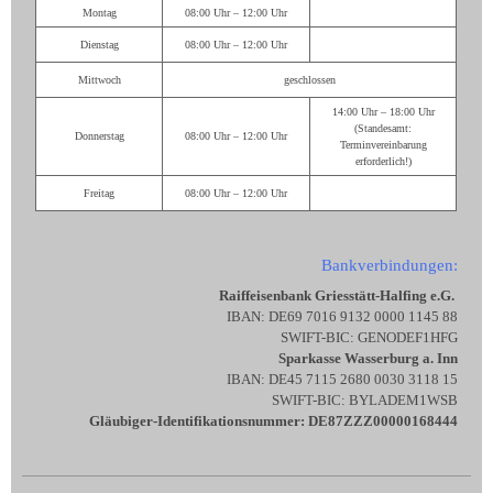
Montag
08:00 Uhr – 12:00 Uhr
Dienstag
08:00 Uhr – 12:00 Uhr
Mittwoch
geschlossen
14:00 Uhr – 18:00 Uhr
(Standesamt:
Donnerstag
08:00 Uhr – 12:00 Uhr
Terminvereinbarung
erforderlich!)
Freitag
08:00 Uhr – 12:00 Uhr
Bankverbindungen:
Raiffeisenbank Griesstätt-Halfing e.G.
IBAN: DE69 7016 9132 0000 1145 88
SWIFT-BIC: GENODEF1HFG
Sparkasse Wasserburg a. Inn
IBAN: DE45 7115 2680 0030 3118 15
SWIFT-BIC: BYLADEM1WSB
Gläubiger-Identifikationsnummer: DE87ZZZ00000168444