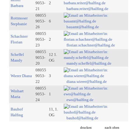
9053-
2
Barbara
21
barbara.reiter@halfing.de
08055
Rottmoser
9053-
6
Stephanie
26
bauamt@halfing.de
08055
Schachner
9053-
2
Florian
23
florian.schachner@halfing.de
08055
Scheffel
12 1.
9053-
Mandy
OG
20
mandy.scheffel@halfing.de
08055
Wierer Diana
9053-
3
22
diana.wierer@halfing.de
08055
Winhart
9053-
1
Maria
24
ewo@halfing.de
Bauhof
11, 1.
Halfing
OG
bauhof@halfing.de
drucken
nach oben