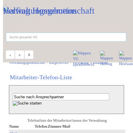
Zum Inhalt
,
zur Navigation
oder
zur Startseite
springen.
suchen
A
A
A
Sie sind hier:
Verwaltungsgemeinschaft
>
Bürgerservice
>
Verwaltung
>
Mitarbeiter
Mitarbeiter-Telefon-Liste
Telefonliste der Mitarbeiter/innen der Verwaltung
Name
Telefon
Zimmer
Mail