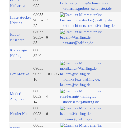
Gruber
08055
Katharina
655
katharina.gruber@schonstett.de
08055
Hinterstocker
9053-
7
Kristina
25
kristina.hinterstocker@halfing.de
08055
Huber
9053-
6
Elisabeth
35
bauamt@halfing.de
Kläranlage
08055
Halfing
8246
08055
Lex Monika
9053-
10 1.OG
10
monika.lex@halfing.de,
bauamt@halfing.de
08055
Möderl
9053-
4
Angelika
14
standesamt@halfing.de
08055
Naudet Nina
9053-
6
36
bauamt@halfing.de
08055
Reiter