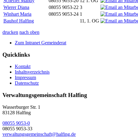
Scheffel Mandy
08055 9053-20
12 1. OG
Wierer Diana
08055 9053-22
3
Winhart Maria
08055 9053-24
1
Bauhof Halfing
11, 1. OG
drucken
nach oben
Zum Intranet Gemeinderat
Quicklinks
Kontakt
Inhaltsverzeichnis
Impressum
Datenschutz
Verwaltungsgemeinschaft Halfing
Wasserburger Str. 1
83128 Halfing
08055 9053-0
08055 9053-33
verwaltungsgemeinschaft@halfing.de