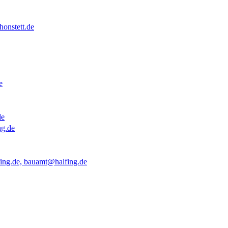
onstett.de
e
de
ng.de
ing.de, bauamt@halfing.de