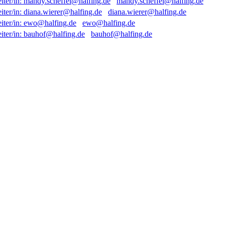
mandy.scheffel@halfing.de
diana.wierer@halfing.de
ewo@halfing.de
bauhof@halfing.de