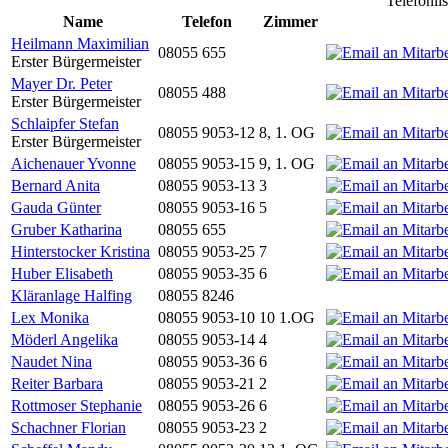
Telefonli
Name
Telefon
Zimmer
Heilmann Maximilian
08055 655
Erster Bürgermeister
Mayer Dr. Peter
08055 488
Erster Bürgermeister
Schlaipfer Stefan
08055 9053-12
8, 1. OG
Erster Bürgermeister
Aichenauer Yvonne
08055 9053-15
9, 1. OG
Bernard Anita
08055 9053-13
3
Gauda Günter
08055 9053-16
5
Gruber Katharina
08055 655
Hinterstocker Kristina
08055 9053-25
7
Huber Elisabeth
08055 9053-35
6
Kläranlage Halfing
08055 8246
Lex Monika
08055 9053-10
10 1.OG
Möderl Angelika
08055 9053-14
4
Naudet Nina
08055 9053-36
6
Reiter Barbara
08055 9053-21
2
Rottmoser Stephanie
08055 9053-26
6
Schachner Florian
08055 9053-23
2