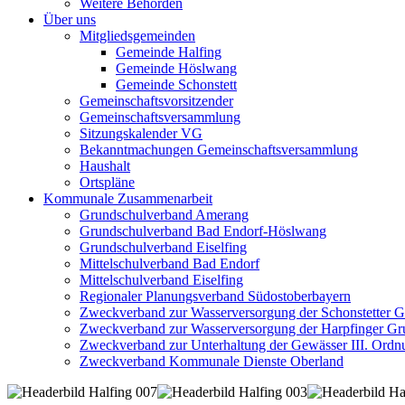
Weitere Behörden
Über uns
Mitgliedsgemeinden
Gemeinde Halfing
Gemeinde Höslwang
Gemeinde Schonstett
Gemeinschaftsvorsitzender
Gemeinschaftsversammlung
Sitzungskalender VG
Bekanntmachungen Gemeinschaftsversammlung
Haushalt
Ortspläne
Kommunale Zusammenarbeit
Grundschulverband Amerang
Grundschulverband Bad Endorf-Höslwang
Grundschulverband Eiselfing
Mittelschulverband Bad Endorf
Mittelschulverband Eiselfing
Regionaler Planungsverband Südostoberbayern
Zweckverband zur Wasserversorgung der Schonstetter 
Zweckverband zur Wasserversorgung der Harpfinger Gr
Zweckverband zur Unterhaltung der Gewässer III. Ordnu
Zweckverband Kommunale Dienste Oberland