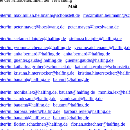
ste der Mitarbeiter/innen der Verwaltung
Mail
maximilian.heilmann@sch
peter.mayer@hoeslwang.de
stefan.schlaipfer@halfing.de
yvonne.aichenauer@halfing.d
anita.bernard@halfing.de
guenter.gauda@halfing.de
katharina.gruber@schonstett.
kristina.hinterstocker@halfi
bauamt@halfing.de
monika.lex@half
standesamt@halfing.de
bauamt@halfing.de
barbara.reiter@halfing.de
bauamt@halfing.de
florian.schachner@halfing.de