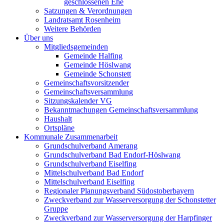
geschlossenen Ehe
Satzungen & Verordnungen
Landratsamt Rosenheim
Weitere Behörden
Über uns
Mitgliedsgemeinden
Gemeinde Halfing
Gemeinde Höslwang
Gemeinde Schonstett
Gemeinschaftsvorsitzender
Gemeinschaftsversammlung
Sitzungskalender VG
Bekanntmachungen Gemeinschaftsversammlung
Haushalt
Ortspläne
Kommunale Zusammenarbeit
Grundschulverband Amerang
Grundschulverband Bad Endorf-Höslwang
Grundschulverband Eiselfing
Mittelschulverband Bad Endorf
Mittelschulverband Eiselfing
Regionaler Planungsverband Südostoberbayern
Zweckverband zur Wasserversorgung der Schonstetter
Gruppe
Zweckverband zur Wasserversorgung der Harpfinger