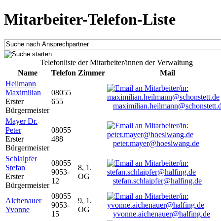
Mitarbeiter-Telefon-Liste
Telefonliste der Mitarbeiter/innen der Verwaltung
Name
Telefon
Zimmer
Mail
Heilmann
Maximilian
08055
Erster
655
maximilian.heilmann@schonstett.
Bürgermeister
Mayer Dr.
Peter
08055
Erster
488
peter.mayer@hoeslwang.de
Bürgermeister
Schlaipfer
08055
Stefan
8, 1.
9053-
Erster
OG
12
stefan.schlaipfer@halfing.de
Bürgermeister
08055
Aichenauer
9, 1.
9053-
Yvonne
OG
15
yvonne.aichenauer@halfing.de