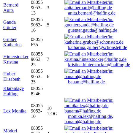
08055
Bernard
9053-
3
Anita
13
anita.bernard@halfing.de
08055
Gauda
9053-
5
Günter
16
guenter.gauda@halfing.de
Gruber
08055
Katharina
655
katharina.gruber@schonstett.de
08055
Hinterstocker
9053-
7
Kristina
25
kristina.hinterstocker@halfing.de
08055
Huber
9053-
6
Elisabeth
35
bauamt@halfing.de
Kläranlage
08055
Halfing
8246
08055
10
Lex Monika
9053-
1.OG
10
monika.lex@halfing.de,
bauamt@halfing.de
08055
Möderl