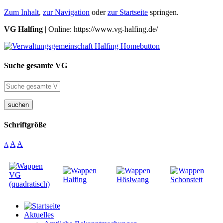
Zum Inhalt
,
zur Navigation
oder
zur Startseite
springen.
VG Halfing
| Online: https://www.vg-halfing.de/
Suche gesamte VG
suchen
Schriftgröße
A
A
A
Aktuelles