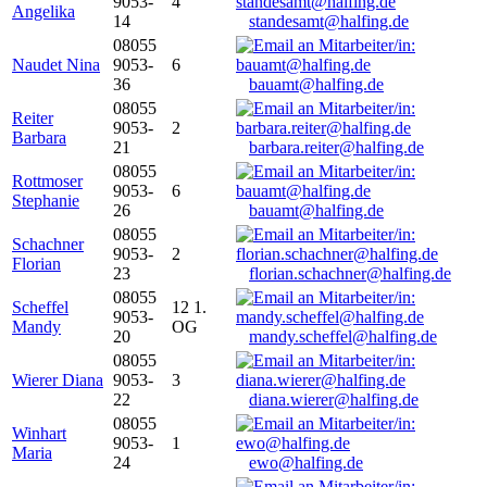
9053-
4
Angelika
14
standesamt@halfing.de
08055
Naudet Nina
9053-
6
36
bauamt@halfing.de
08055
Reiter
9053-
2
Barbara
21
barbara.reiter@halfing.de
08055
Rottmoser
9053-
6
Stephanie
26
bauamt@halfing.de
08055
Schachner
9053-
2
Florian
23
florian.schachner@halfing.de
08055
Scheffel
12 1.
9053-
Mandy
OG
20
mandy.scheffel@halfing.de
08055
Wierer Diana
9053-
3
22
diana.wierer@halfing.de
08055
Winhart
9053-
1
Maria
24
ewo@halfing.de