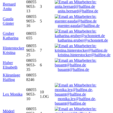
08055
Bernard
9053-
3
Anita
13
anita.bernard@halfing.de
08055
Gauda
9053-
5
Günter
16
guenter.gauda@halfing.de
Gruber
08055
Katharina
655
katharina.gruber@schonstett.de
08055
Hinterstocker
9053-
7
Kristina
25
kristina.hinterstocker@halfing.de
08055
Huber
9053-
6
Elisabeth
35
bauamt@halfing.de
Kläranlage
08055
Halfing
8246
08055
10
Lex Monika
9053-
1.OG
10
monika.lex@halfing.de,
bauamt@halfing.de
08055
Möderl