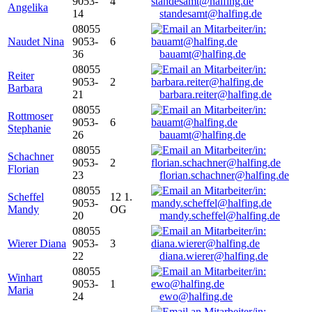
9053-
4
Angelika
14
standesamt@halfing.de
08055
Naudet Nina
9053-
6
36
bauamt@halfing.de
08055
Reiter
9053-
2
Barbara
21
barbara.reiter@halfing.de
08055
Rottmoser
9053-
6
Stephanie
26
bauamt@halfing.de
08055
Schachner
9053-
2
Florian
23
florian.schachner@halfing.de
08055
Scheffel
12 1.
9053-
Mandy
OG
20
mandy.scheffel@halfing.de
08055
Wierer Diana
9053-
3
22
diana.wierer@halfing.de
08055
Winhart
9053-
1
Maria
24
ewo@halfing.de