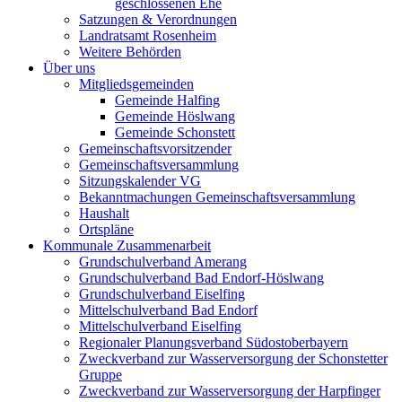
geschlossenen Ehe
Satzungen & Verordnungen
Landratsamt Rosenheim
Weitere Behörden
Über uns
Mitgliedsgemeinden
Gemeinde Halfing
Gemeinde Höslwang
Gemeinde Schonstett
Gemeinschaftsvorsitzender
Gemeinschaftsversammlung
Sitzungskalender VG
Bekanntmachungen Gemeinschaftsversammlung
Haushalt
Ortspläne
Kommunale Zusammenarbeit
Grundschulverband Amerang
Grundschulverband Bad Endorf-Höslwang
Grundschulverband Eiselfing
Mittelschulverband Bad Endorf
Mittelschulverband Eiselfing
Regionaler Planungsverband Südostoberbayern
Zweckverband zur Wasserversorgung der Schonstetter
Gruppe
Zweckverband zur Wasserversorgung der Harpfinger