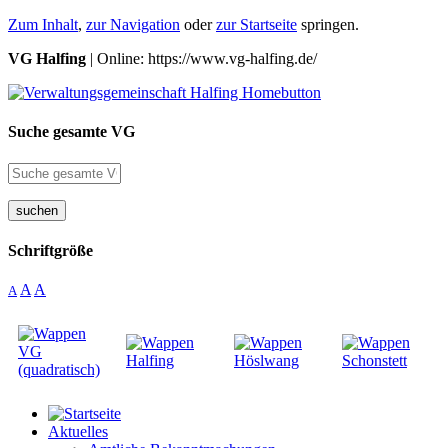
Zum Inhalt
,
zur Navigation
oder
zur Startseite
springen.
VG Halfing
| Online: https://www.vg-halfing.de/
Suche gesamte VG
suchen
Schriftgröße
A
A
A
Aktuelles