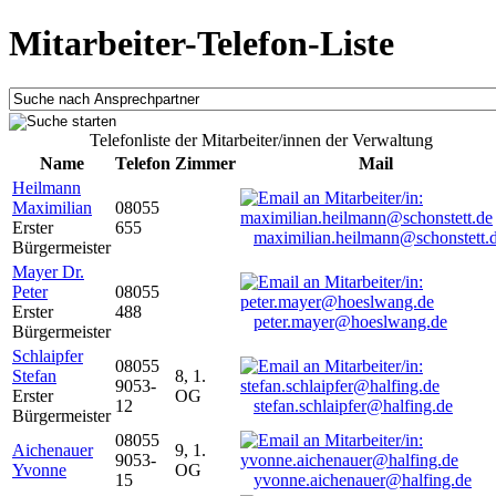
Mitarbeiter-Telefon-Liste
Telefonliste der Mitarbeiter/innen der Verwaltung
Name
Telefon
Zimmer
Mail
Heilmann
Maximilian
08055
Erster
655
maximilian.heilmann@schonstett.
Bürgermeister
Mayer Dr.
Peter
08055
Erster
488
peter.mayer@hoeslwang.de
Bürgermeister
Schlaipfer
08055
Stefan
8, 1.
9053-
Erster
OG
12
stefan.schlaipfer@halfing.de
Bürgermeister
08055
Aichenauer
9, 1.
9053-
Yvonne
OG
15
yvonne.aichenauer@halfing.de