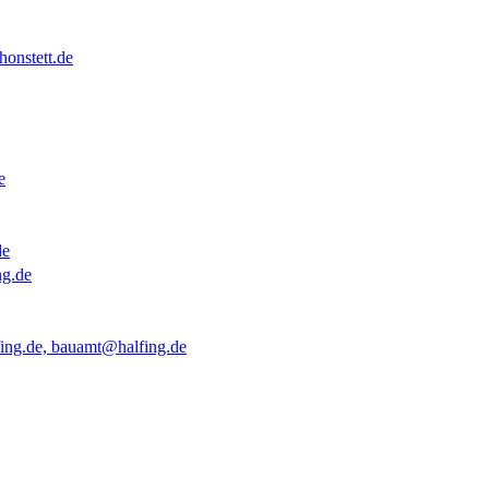
onstett.de
e
de
ng.de
ing.de, bauamt@halfing.de