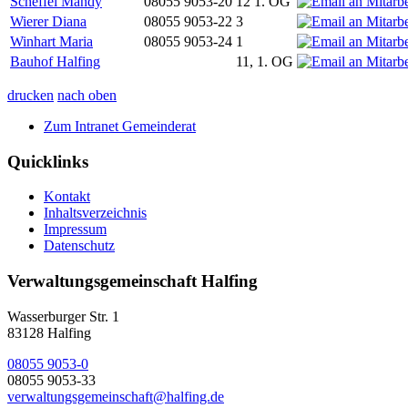
Scheffel Mandy
08055 9053-20
12 1. OG
Wierer Diana
08055 9053-22
3
Winhart Maria
08055 9053-24
1
Bauhof Halfing
11, 1. OG
drucken
nach oben
Zum Intranet Gemeinderat
Quicklinks
Kontakt
Inhaltsverzeichnis
Impressum
Datenschutz
Verwaltungsgemeinschaft Halfing
Wasserburger Str. 1
83128 Halfing
08055 9053-0
08055 9053-33
verwaltungsgemeinschaft@halfing.de