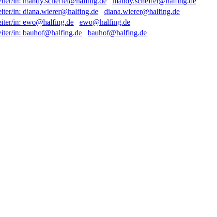
mandy.scheffel@halfing.de
diana.wierer@halfing.de
ewo@halfing.de
bauhof@halfing.de