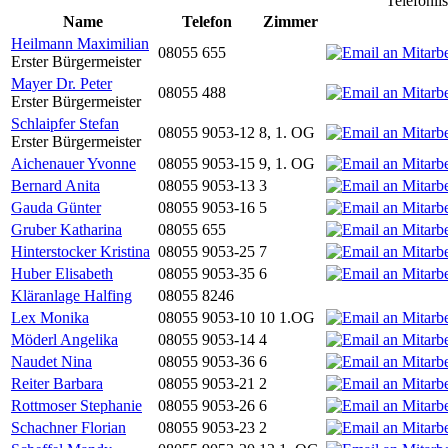
Telefonli
Name
Telefon
Zimmer
Heilmann Maximilian
08055 655
Erster Bürgermeister
Mayer Dr. Peter
08055 488
Erster Bürgermeister
Schlaipfer Stefan
08055 9053-12
8, 1. OG
Erster Bürgermeister
Aichenauer Yvonne
08055 9053-15
9, 1. OG
Bernard Anita
08055 9053-13
3
Gauda Günter
08055 9053-16
5
Gruber Katharina
08055 655
Hinterstocker Kristina
08055 9053-25
7
Huber Elisabeth
08055 9053-35
6
Kläranlage Halfing
08055 8246
Lex Monika
08055 9053-10
10 1.OG
Möderl Angelika
08055 9053-14
4
Naudet Nina
08055 9053-36
6
Reiter Barbara
08055 9053-21
2
Rottmoser Stephanie
08055 9053-26
6
Schachner Florian
08055 9053-23
2