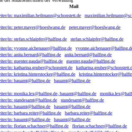
ste der Mitarbeiter/innen der Verwaltung
Mail
maximilian.heilmann@sch
peter.mayer@hoeslwang.de
stefan.schlaipfer@halfing.de
yvonne.aichenauer@halfing.d
anita.bernard@halfing.de
guenter.gauda@halfing.de
katharina.gruber@schonstett.
kristina.hinterstocker@halfi
bauamt@halfing.de
monika.lex@half
standesamt@halfing.de
bauamt@halfing.de
barbara.reiter@halfing.de
bauamt@halfing.de
florian.schachner@halfing.de