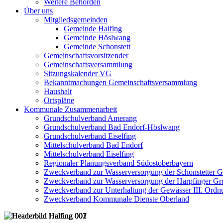
Weitere Behörden
Über uns
Mitgliedsgemeinden
Gemeinde Halfing
Gemeinde Höslwang
Gemeinde Schonstett
Gemeinschaftsvorsitzender
Gemeinschaftsversammlung
Sitzungskalender VG
Bekanntmachungen Gemeinschaftsversammlung
Haushalt
Ortspläne
Kommunale Zusammenarbeit
Grundschulverband Amerang
Grundschulverband Bad Endorf-Höslwang
Grundschulverband Eiselfing
Mittelschulverband Bad Endorf
Mittelschulverband Eiselfing
Regionaler Planungsverband Südostoberbayern
Zweckverband zur Wasserversorgung der Schonstetter 
Zweckverband zur Wasserversorgung der Harpfinger Gr
Zweckverband zur Unterhaltung der Gewässer III. Ordnu
Zweckverband Kommunale Dienste Oberland