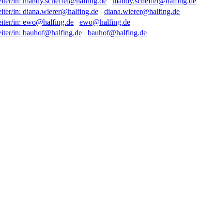
mandy.scheffel@halfing.de
diana.wierer@halfing.de
ewo@halfing.de
bauhof@halfing.de