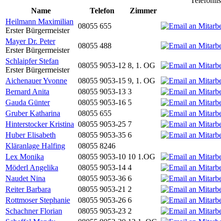
Telefonli
Name
Telefon
Zimmer
Heilmann Maximilian
08055 655
Erster Bürgermeister
Mayer Dr. Peter
08055 488
Erster Bürgermeister
Schlaipfer Stefan
08055 9053-12
8, 1. OG
Erster Bürgermeister
Aichenauer Yvonne
08055 9053-15
9, 1. OG
Bernard Anita
08055 9053-13
3
Gauda Günter
08055 9053-16
5
Gruber Katharina
08055 655
Hinterstocker Kristina
08055 9053-25
7
Huber Elisabeth
08055 9053-35
6
Kläranlage Halfing
08055 8246
Lex Monika
08055 9053-10
10 1.OG
Möderl Angelika
08055 9053-14
4
Naudet Nina
08055 9053-36
6
Reiter Barbara
08055 9053-21
2
Rottmoser Stephanie
08055 9053-26
6
Schachner Florian
08055 9053-23
2