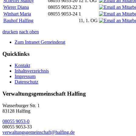
Scheffel Mandy
08055 9053-20
12 1. OG
Wierer Diana
08055 9053-22
3
Winhart Maria
08055 9053-24
1
Bauhof Halfing
11, 1. OG
drucken
nach oben
Zum Intranet Gemeinderat
Quicklinks
Kontakt
Inhaltsverzeichnis
Impressum
Datenschutz
Verwaltungsgemeinschaft Halfing
Wasserburger Str. 1
83128 Halfing
08055 9053-0
08055 9053-33
verwaltungsgemeinschaft@halfing.de