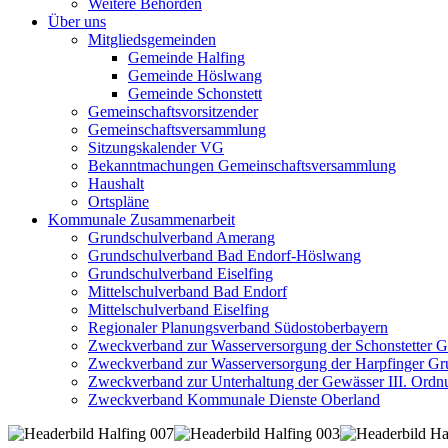
Weitere Behörden
Über uns
Mitgliedsgemeinden
Gemeinde Halfing
Gemeinde Höslwang
Gemeinde Schonstett
Gemeinschaftsvorsitzender
Gemeinschaftsversammlung
Sitzungskalender VG
Bekanntmachungen Gemeinschaftsversammlung
Haushalt
Ortspläne
Kommunale Zusammenarbeit
Grundschulverband Amerang
Grundschulverband Bad Endorf-Höslwang
Grundschulverband Eiselfing
Mittelschulverband Bad Endorf
Mittelschulverband Eiselfing
Regionaler Planungsverband Südostoberbayern
Zweckverband zur Wasserversorgung der Schonstetter 
Zweckverband zur Wasserversorgung der Harpfinger Gr
Zweckverband zur Unterhaltung der Gewässer III. Ordnu
Zweckverband Kommunale Dienste Oberland