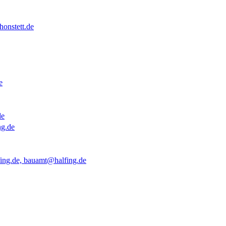
onstett.de
e
de
ng.de
ing.de, bauamt@halfing.de