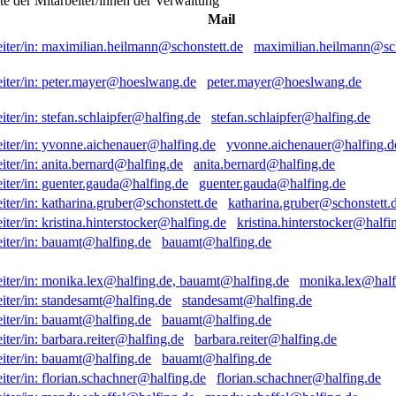
ste der Mitarbeiter/innen der Verwaltung
Mail
maximilian.heilmann@sch
peter.mayer@hoeslwang.de
stefan.schlaipfer@halfing.de
yvonne.aichenauer@halfing.d
anita.bernard@halfing.de
guenter.gauda@halfing.de
katharina.gruber@schonstett.
kristina.hinterstocker@halfi
bauamt@halfing.de
monika.lex@half
standesamt@halfing.de
bauamt@halfing.de
barbara.reiter@halfing.de
bauamt@halfing.de
florian.schachner@halfing.de