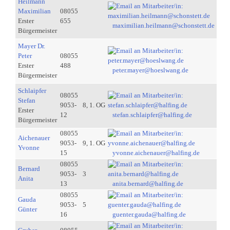
Heilmann
Maximilian
08055
Erster
655
maximilian.heilmann@schonstett.de
Bürgermeister
Mayer Dr.
Peter
08055
Erster
488
peter.mayer@hoeslwang.de
Bürgermeister
Schlaipfer
08055
Stefan
9053-
8, 1. OG
Erster
12
stefan.schlaipfer@halfing.de
Bürgermeister
08055
Aichenauer
9053-
9, 1. OG
Yvonne
15
yvonne.aichenauer@halfing.de
08055
Bernard
9053-
3
Anita
13
anita.bernard@halfing.de
08055
Gauda
9053-
5
Günter
16
guenter.gauda@halfing.de