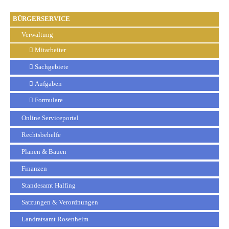
BÜRGERSERVICE
Verwaltung
Mitarbeiter
Sachgebiete
Aufgaben
Formulare
Online Serviceportal
Rechtsbehelfe
Planen & Bauen
Finanzen
Standesamt Halfing
Satzungen & Verordnungen
Landratsamt Rosenheim