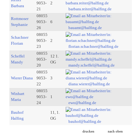
9053-
2
Barbara
21
barbara.reiter@halfing.de
08055
Rottmoser
9053-
6
Stephanie
26
bauamt@halfing.de
08055
Schachner
9053-
2
Florian
23
florian.schachner@halfing.de
08055
Scheffel
12 1.
9053-
Mandy
OG
20
mandy.scheffel@halfing.de
08055
Wierer Diana
9053-
3
22
diana.wierer@halfing.de
08055
Winhart
9053-
1
Maria
24
ewo@halfing.de
Bauhof
11, 1.
Halfing
OG
bauhof@halfing.de
drucken
nach oben