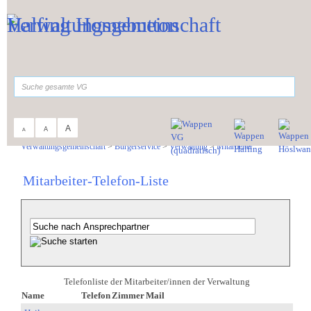
Zum Inhalt
,
zur Navigation
oder
zur Startseite
springen.
suchen
A
A
A
Sie sind hier:
Verwaltungsgemeinschaft
>
Bürgerservice
>
Verwaltung
>
Mitarbeiter
Mitarbeiter-Telefon-Liste
Telefonliste der Mitarbeiter/innen der Verwaltung
Name
Telefon
Zimmer
Mail