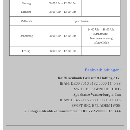
Montag
08:00 Uhr – 12:00 Uhr
Dienstag
08:00 Uhr – 12:00 Uhr
Mittwoch
geschlossen
14:00 Uhr – 18:00 Uhr
(Standesamt:
Donnerstag
08:00 Uhr – 12:00 Uhr
Terminvereinbarung
erforderlich!)
Freitag
08:00 Uhr – 12:00 Uhr
Bankverbindungen:
Raiffeisenbank Griesstätt-Halfing e.G.
IBAN: DE69 7016 9132 0000 1145 88
SWIFT-BIC: GENODEF1HFG
Sparkasse Wasserburg a. Inn
IBAN: DE45 7115 2680 0030 3118 15
SWIFT-BIC: BYLADEM1WSB
Gläubiger-Identifikationsnummer: DE87ZZZ00000168444