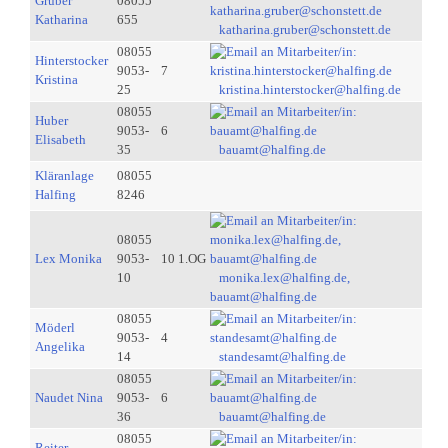
Gruber
08055
Katharina
655
katharina.gruber@schonstett.de
08055
Hinterstocker
9053-
7
Kristina
25
kristina.hinterstocker@halfing.de
08055
Huber
9053-
6
Elisabeth
35
bauamt@halfing.de
Kläranlage
08055
Halfing
8246
08055
Lex Monika
9053-
10 1.OG
10
monika.lex@halfing.de,
bauamt@halfing.de
08055
Möderl
9053-
4
Angelika
14
standesamt@halfing.de
08055
Naudet Nina
9053-
6
36
bauamt@halfing.de
08055
Reiter