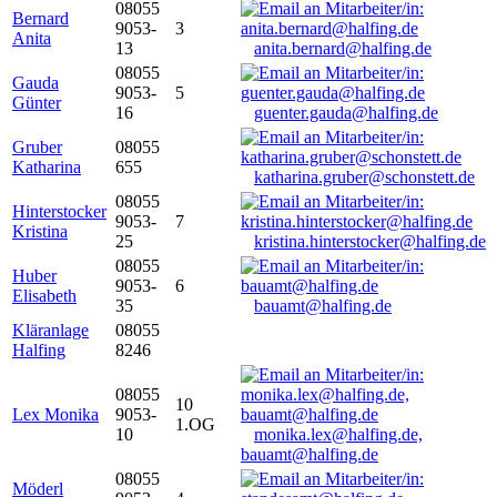
08055
Bernard
9053-
3
Anita
13
anita.bernard@halfing.de
08055
Gauda
9053-
5
Günter
16
guenter.gauda@halfing.de
Gruber
08055
Katharina
655
katharina.gruber@schonstett.de
08055
Hinterstocker
9053-
7
Kristina
25
kristina.hinterstocker@halfing.de
08055
Huber
9053-
6
Elisabeth
35
bauamt@halfing.de
Kläranlage
08055
Halfing
8246
08055
10
Lex Monika
9053-
1.OG
10
monika.lex@halfing.de,
bauamt@halfing.de
08055
Möderl