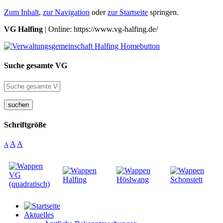
Zum Inhalt
,
zur Navigation
oder
zur Startseite
springen.
VG Halfing
| Online: https://www.vg-halfing.de/
Suche gesamte VG
suchen
Schriftgröße
A
A
A
Aktuelles