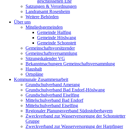
geschlossenen Ehe
Satzungen & Verordnungen
Landratsamt Rosenheim
Weitere Behörden
Über uns
Mitgliedsgemeinden
Gemeinde Halfing
Gemeinde Höslwang
Gemeinde Schonstett
Gemeinschaftsvorsitzender
Gemeinschaftsversammlung
Sitzungskalender VG
Bekanntmachungen Gemeinschaftsversammlung
Haushalt
Ortspläne
Kommunale Zusammenarbeit
Grundschulverband Amerang
Grundschulverband Bad Endorf-Höslwang
Grundschulverband Eiselfing
Mittelschulverband Bad Endorf
Mittelschulverband Eiselfing
Regionaler Planungsverband Südostoberbayern
Zweckverband zur Wasserversorgung der Schonstetter
Gruppe
Zweckverband zur Wasserversorgung der Harpfinger