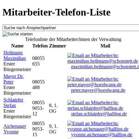
Mitarbeiter-Telefon-Liste
Telefonliste der Mitarbeiter/innen der Verwaltung
Name
Telefon
Zimmer
Mail
Heilmann
Maximilian
08055
Erster
655
maximilian.heilmann@schonstett.
Bürgermeister
Mayer Dr.
Peter
08055
Erster
488
peter.mayer@hoeslwang.de
Bürgermeister
Schlaipfer
08055
Stefan
8, 1.
9053-
Erster
OG
12
stefan.schlaipfer@halfing.de
Bürgermeister
08055
Aichenauer
9, 1.
9053-
Yvonne
OG
15
yvonne.aichenauer@halfing.de