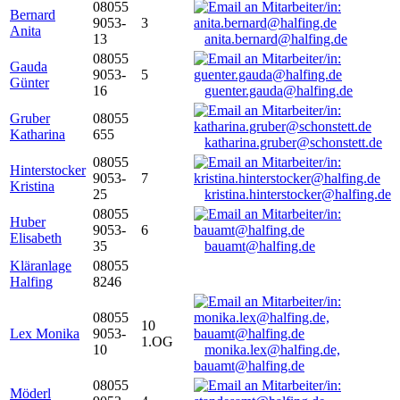
08055
Bernard
9053-
3
Anita
13
anita.bernard@halfing.de
08055
Gauda
9053-
5
Günter
16
guenter.gauda@halfing.de
Gruber
08055
Katharina
655
katharina.gruber@schonstett.de
08055
Hinterstocker
9053-
7
Kristina
25
kristina.hinterstocker@halfing.de
08055
Huber
9053-
6
Elisabeth
35
bauamt@halfing.de
Kläranlage
08055
Halfing
8246
08055
10
Lex Monika
9053-
1.OG
10
monika.lex@halfing.de,
bauamt@halfing.de
08055
Möderl