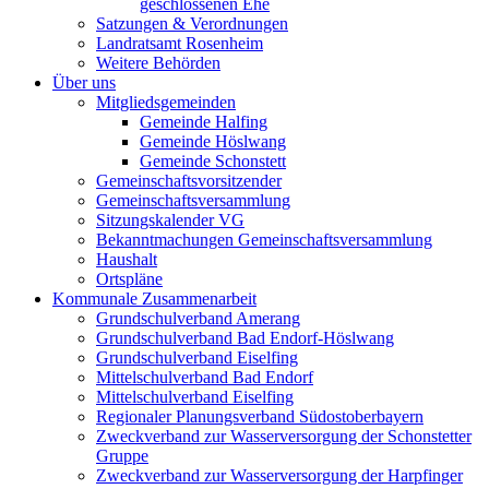
geschlossenen Ehe
Satzungen & Verordnungen
Landratsamt Rosenheim
Weitere Behörden
Über uns
Mitgliedsgemeinden
Gemeinde Halfing
Gemeinde Höslwang
Gemeinde Schonstett
Gemeinschaftsvorsitzender
Gemeinschaftsversammlung
Sitzungskalender VG
Bekanntmachungen Gemeinschaftsversammlung
Haushalt
Ortspläne
Kommunale Zusammenarbeit
Grundschulverband Amerang
Grundschulverband Bad Endorf-Höslwang
Grundschulverband Eiselfing
Mittelschulverband Bad Endorf
Mittelschulverband Eiselfing
Regionaler Planungsverband Südostoberbayern
Zweckverband zur Wasserversorgung der Schonstetter
Gruppe
Zweckverband zur Wasserversorgung der Harpfinger