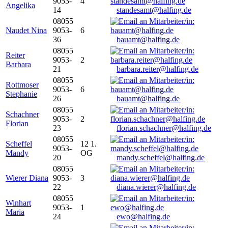
9053-
4
Angelika
14
standesamt@halfing.de
08055
Naudet Nina
9053-
6
36
bauamt@halfing.de
08055
Reiter
9053-
2
Barbara
21
barbara.reiter@halfing.de
08055
Rottmoser
9053-
6
Stephanie
26
bauamt@halfing.de
08055
Schachner
9053-
2
Florian
23
florian.schachner@halfing.de
08055
Scheffel
12 1.
9053-
Mandy
OG
20
mandy.scheffel@halfing.de
08055
Wierer Diana
9053-
3
22
diana.wierer@halfing.de
08055
Winhart
9053-
1
Maria
24
ewo@halfing.de