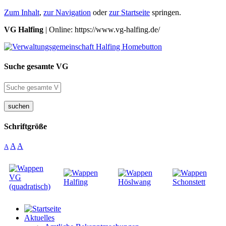
Zum Inhalt
,
zur Navigation
oder
zur Startseite
springen.
VG Halfing
| Online: https://www.vg-halfing.de/
Suche gesamte VG
suchen
Schriftgröße
A
A
A
Aktuelles