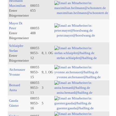
Heilmann
Maximilian
08055
Erster
655
maximilian.heilmann@schonstett.de
Bürgermeister
Mayer Dr.
Peter
08055
Erster
488
peter.mayer@hoeslwang.de
Bürgermeister
Schlaipfer
08055
Stefan
9053-
8, 1. OG
Erster
12
stefan.schlaipfer@halfing.de
Bürgermeister
08055
Aichenauer
9053-
9, 1. OG
Yvonne
15
yvonne.aichenauer@halfing.de
08055
Bernard
9053-
3
Anita
13
anita.bernard@halfing.de
08055
Gauda
9053-
5
Günter
16
guenter.gauda@halfing.de