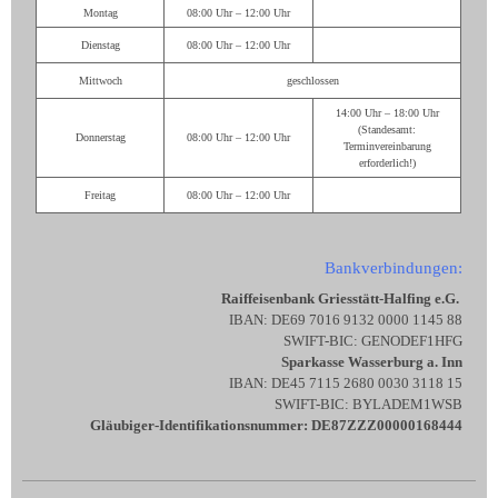
Montag
08:00 Uhr – 12:00 Uhr
Dienstag
08:00 Uhr – 12:00 Uhr
Mittwoch
geschlossen
14:00 Uhr – 18:00 Uhr
(Standesamt:
Donnerstag
08:00 Uhr – 12:00 Uhr
Terminvereinbarung
erforderlich!)
Freitag
08:00 Uhr – 12:00 Uhr
Bankverbindungen:
Raiffeisenbank Griesstätt-Halfing e.G.
IBAN: DE69 7016 9132 0000 1145 88
SWIFT-BIC: GENODEF1HFG
Sparkasse Wasserburg a. Inn
IBAN: DE45 7115 2680 0030 3118 15
SWIFT-BIC: BYLADEM1WSB
Gläubiger-Identifikationsnummer: DE87ZZZ00000168444