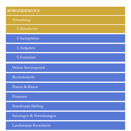
BÜRGERSERVICE
Verwaltung
Mitarbeiter
Sachgebiete
Aufgaben
Formulare
Online Serviceportal
Rechtsbehelfe
Planen & Bauen
Finanzen
Standesamt Halfing
Satzungen & Verordnungen
Landratsamt Rosenheim