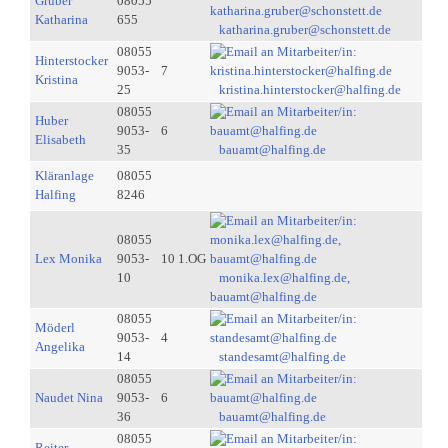
Gruber
08055
Katharina
655
katharina.gruber@schonstett.de
08055
Hinterstocker
9053-
7
Kristina
25
kristina.hinterstocker@halfing.de
08055
Huber
9053-
6
Elisabeth
35
bauamt@halfing.de
Kläranlage
08055
Halfing
8246
08055
Lex Monika
9053-
10 1.OG
10
monika.lex@halfing.de,
bauamt@halfing.de
08055
Möderl
9053-
4
Angelika
14
standesamt@halfing.de
08055
Naudet Nina
9053-
6
36
bauamt@halfing.de
08055
Reiter