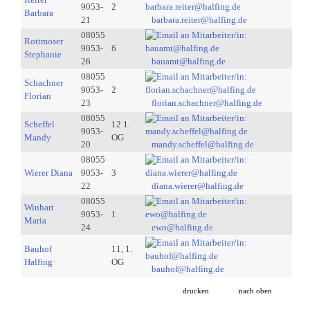
9053-
2
Barbara
21
barbara.reiter@halfing.de
08055
Rottmoser
9053-
6
Stephanie
26
bauamt@halfing.de
08055
Schachner
9053-
2
Florian
23
florian.schachner@halfing.de
08055
Scheffel
12 1.
9053-
Mandy
OG
20
mandy.scheffel@halfing.de
08055
Wierer Diana
9053-
3
22
diana.wierer@halfing.de
08055
Winhart
9053-
1
Maria
24
ewo@halfing.de
Bauhof
11, 1.
Halfing
OG
bauhof@halfing.de
drucken
nach oben