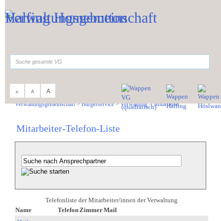
Zum Inhalt
,
zur Navigation
oder
zur Startseite
springen.
suchen
A
A
A
Sie sind hier:
Verwaltungsgemeinschaft
>
Bürgerservice
>
Verwaltung
>
Mitarbeiter
Mitarbeiter-Telefon-Liste
Telefonliste der Mitarbeiter/innen der Verwaltung
Name
Telefon
Zimmer
Mail