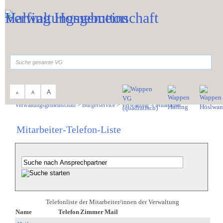
Zum Inhalt
,
zur Navigation
oder
zur Startseite
springen.
suchen
A
A
A
Sie sind hier:
Verwaltungsgemeinschaft
>
Bürgerservice
>
Verwaltung
>
Mitarbeiter
Mitarbeiter-Telefon-Liste
Telefonliste der Mitarbeiter/innen der Verwaltung
Name
Telefon
Zimmer
Mail