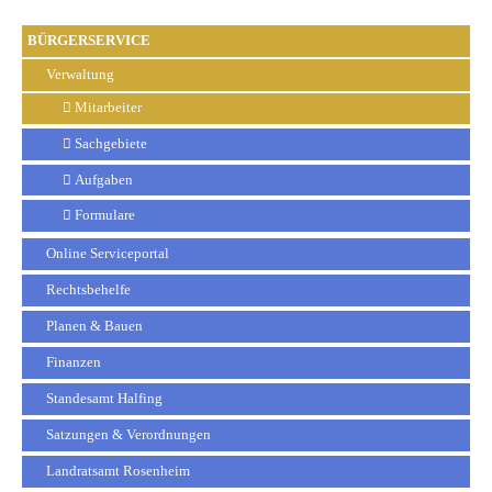
BÜRGERSERVICE
Verwaltung
Mitarbeiter
Sachgebiete
Aufgaben
Formulare
Online Serviceportal
Rechtsbehelfe
Planen & Bauen
Finanzen
Standesamt Halfing
Satzungen & Verordnungen
Landratsamt Rosenheim