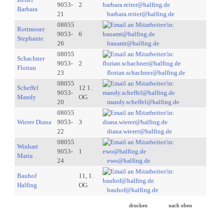
9053-
2
Barbara
21
barbara.reiter@halfing.de
08055
Rottmoser
9053-
6
Stephanie
26
bauamt@halfing.de
08055
Schachner
9053-
2
Florian
23
florian.schachner@halfing.de
08055
Scheffel
12 1.
9053-
Mandy
OG
20
mandy.scheffel@halfing.de
08055
Wierer Diana
9053-
3
22
diana.wierer@halfing.de
08055
Winhart
9053-
1
Maria
24
ewo@halfing.de
Bauhof
11, 1.
Halfing
OG
bauhof@halfing.de
drucken
nach oben