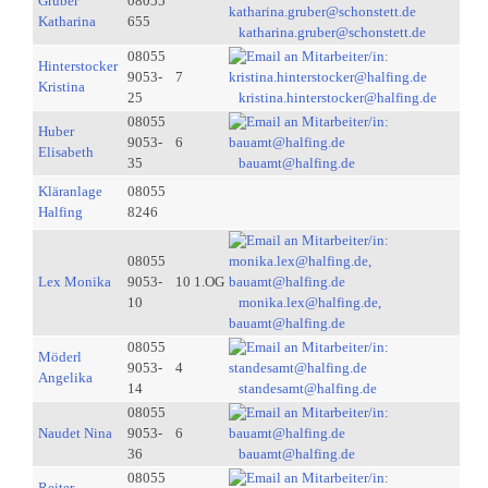
Gruber
08055
Katharina
655
katharina.gruber@schonstett.de
08055
Hinterstocker
9053-
7
Kristina
25
kristina.hinterstocker@halfing.de
08055
Huber
9053-
6
Elisabeth
35
bauamt@halfing.de
Kläranlage
08055
Halfing
8246
08055
Lex Monika
9053-
10 1.OG
10
monika.lex@halfing.de,
bauamt@halfing.de
08055
Möderl
9053-
4
Angelika
14
standesamt@halfing.de
08055
Naudet Nina
9053-
6
36
bauamt@halfing.de
08055
Reiter