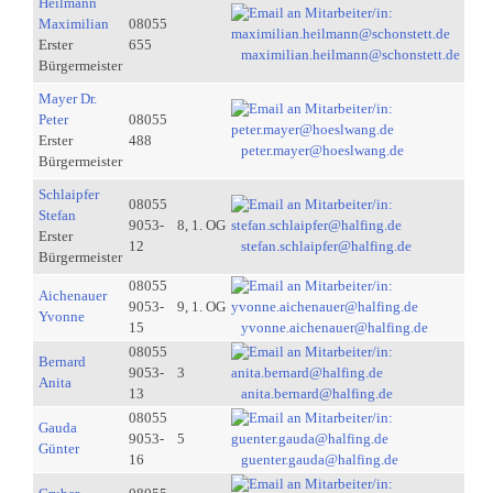
Heilmann
Maximilian
08055
Erster
655
maximilian.heilmann@schonstett.de
Bürgermeister
Mayer Dr.
Peter
08055
Erster
488
peter.mayer@hoeslwang.de
Bürgermeister
Schlaipfer
08055
Stefan
9053-
8, 1. OG
Erster
12
stefan.schlaipfer@halfing.de
Bürgermeister
08055
Aichenauer
9053-
9, 1. OG
Yvonne
15
yvonne.aichenauer@halfing.de
08055
Bernard
9053-
3
Anita
13
anita.bernard@halfing.de
08055
Gauda
9053-
5
Günter
16
guenter.gauda@halfing.de