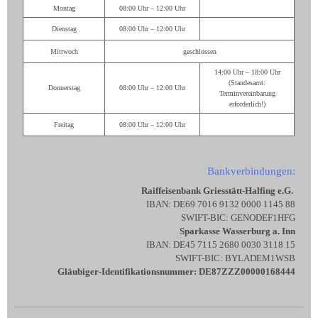
Montag
08:00 Uhr – 12:00 Uhr
Dienstag
08:00 Uhr – 12:00 Uhr
Mittwoch
geschlossen
14:00 Uhr – 18:00 Uhr
(Standesamt:
Donnerstag
08:00 Uhr – 12:00 Uhr
Terminvereinbarung
erforderlich!)
Freitag
08:00 Uhr – 12:00 Uhr
Bankverbindungen:
Raiffeisenbank Griesstätt-Halfing e.G.
IBAN: DE69 7016 9132 0000 1145 88
SWIFT-BIC: GENODEF1HFG
Sparkasse Wasserburg a. Inn
IBAN: DE45 7115 2680 0030 3118 15
SWIFT-BIC: BYLADEM1WSB
Gläubiger-Identifikationsnummer: DE87ZZZ00000168444