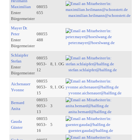
Heilmann
Maximilian
08055
Erster
655
maximilian.heilmann@schonstett.de
Bürgermeister
Mayer Dr.
Peter
08055
Erster
488
peter.mayer@hoeslwang.de
Bürgermeister
Schlaipfer
08055
Stefan
9053-
8, 1. OG
Erster
12
stefan.schlaipfer@halfing.de
Bürgermeister
08055
Aichenauer
9053-
9, 1. OG
Yvonne
15
yvonne.aichenauer@halfing.de
08055
Bernard
9053-
3
Anita
13
anita.bernard@halfing.de
08055
Gauda
9053-
5
Günter
16
guenter.gauda@halfing.de