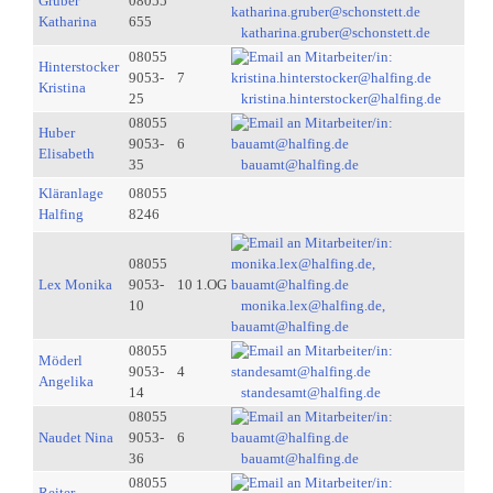
Gruber
08055
Katharina
655
katharina.gruber@schonstett.de
08055
Hinterstocker
9053-
7
Kristina
25
kristina.hinterstocker@halfing.de
08055
Huber
9053-
6
Elisabeth
35
bauamt@halfing.de
Kläranlage
08055
Halfing
8246
08055
Lex Monika
9053-
10 1.OG
10
monika.lex@halfing.de,
bauamt@halfing.de
08055
Möderl
9053-
4
Angelika
14
standesamt@halfing.de
08055
Naudet Nina
9053-
6
36
bauamt@halfing.de
08055
Reiter