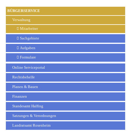
BÜRGERSERVICE
Verwaltung
Mitarbeiter
Sachgebiete
Aufgaben
Formulare
Online Serviceportal
Rechtsbehelfe
Planen & Bauen
Finanzen
Standesamt Halfing
Satzungen & Verordnungen
Landratsamt Rosenheim