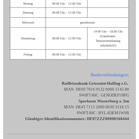
Montag
08:00 Uhr – 12:00 Uhr
Dienstag
08:00 Uhr – 12:00 Uhr
Mittwoch
geschlossen
14:00 Uhr – 18:00 Uhr
(Standesamt:
Donnerstag
08:00 Uhr – 12:00 Uhr
Terminvereinbarung
erforderlich!)
Freitag
08:00 Uhr – 12:00 Uhr
Bankverbindungen:
Raiffeisenbank Griesstätt-Halfing e.G.
IBAN: DE69 7016 9132 0000 1145 88
SWIFT-BIC: GENODEF1HFG
Sparkasse Wasserburg a. Inn
IBAN: DE45 7115 2680 0030 3118 15
SWIFT-BIC: BYLADEM1WSB
Gläubiger-Identifikationsnummer: DE87ZZZ00000168444