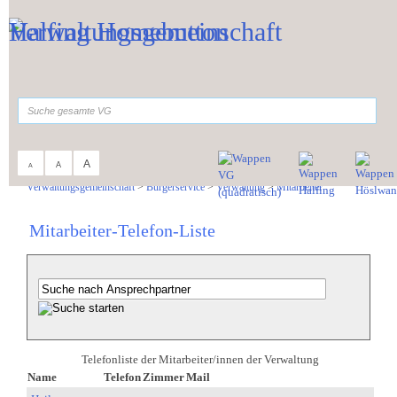
Zum Inhalt
,
zur Navigation
oder
zur Startseite
springen.
suchen
A
A
A
Sie sind hier:
Verwaltungsgemeinschaft
>
Bürgerservice
>
Verwaltung
>
Mitarbeiter
Mitarbeiter-Telefon-Liste
Telefonliste der Mitarbeiter/innen der Verwaltung
Name
Telefon
Zimmer
Mail