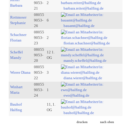
9053-
2
Barbara
21
barbara.reiter@halfing.de
08055
Rottmoser
9053-
6
Stephanie
26
bauamt@halfing.de
08055
Schachner
9053-
2
Florian
23
florian.schachner@halfing.de
08055
Scheffel
12 1.
9053-
Mandy
OG
20
mandy.scheffel@halfing.de
08055
Wierer Diana
9053-
3
22
diana.wierer@halfing.de
08055
Winhart
9053-
1
Maria
24
ewo@halfing.de
Bauhof
11, 1.
Halfing
OG
bauhof@halfing.de
drucken
nach oben