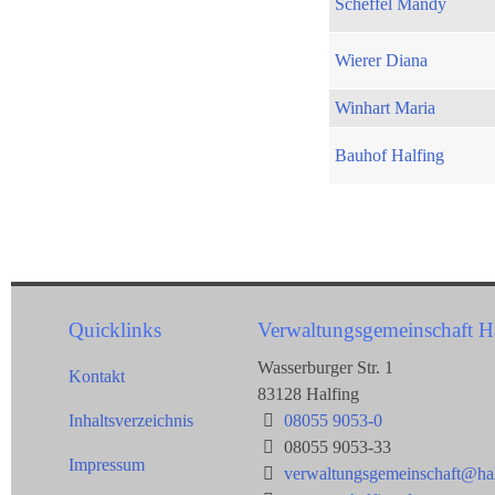
Scheffel Mandy
Wierer Diana
Winhart Maria
Bauhof Halfing
Quicklinks
Verwaltungsgemeinschaft H
Wasserburger Str. 1
Kontakt
83128 Halfing
Inhaltsverzeichnis
08055 9053-0
08055 9053-33
Impressum
verwaltungsgemeinschaft@hal