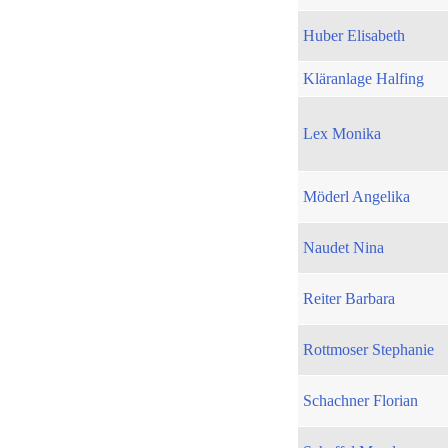
Huber Elisabeth
Kläranlage Halfing
Lex Monika
Möderl Angelika
Naudet Nina
Reiter Barbara
Rottmoser Stephanie
Schachner Florian