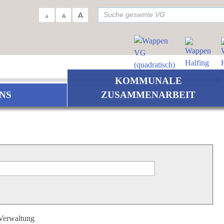
su
A
A
A
KOMMUNALE
NS
ZUSAMMENARBEIT
 Verwaltung