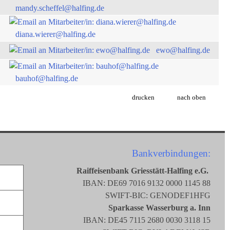
mandy.scheffel@halfing.de
diana.wierer@halfing.de
ewo@halfing.de
bauhof@halfing.de
drucken
nach oben
Bankverbindungen:
Raiffeisenbank Griesstätt-Halfing e.G.
IBAN: DE69 7016 9132 0000 1145 88
SWIFT-BIC: GENODEF1HFG
Sparkasse Wasserburg a. Inn
IBAN: DE45 7115 2680 0030 3118 15