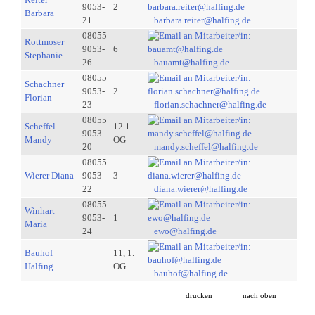
9053-
2
Barbara
21
barbara.reiter@halfing.de
08055
Rottmoser
9053-
6
Stephanie
26
bauamt@halfing.de
08055
Schachner
9053-
2
Florian
23
florian.schachner@halfing.de
08055
Scheffel
12 1.
9053-
Mandy
OG
20
mandy.scheffel@halfing.de
08055
Wierer Diana
9053-
3
22
diana.wierer@halfing.de
08055
Winhart
9053-
1
Maria
24
ewo@halfing.de
Bauhof
11, 1.
Halfing
OG
bauhof@halfing.de
drucken
nach oben