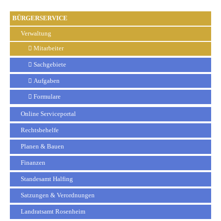
BÜRGERSERVICE
Verwaltung
Mitarbeiter
Sachgebiete
Aufgaben
Formulare
Online Serviceportal
Rechtsbehelfe
Planen & Bauen
Finanzen
Standesamt Halfing
Satzungen & Verordnungen
Landratsamt Rosenheim