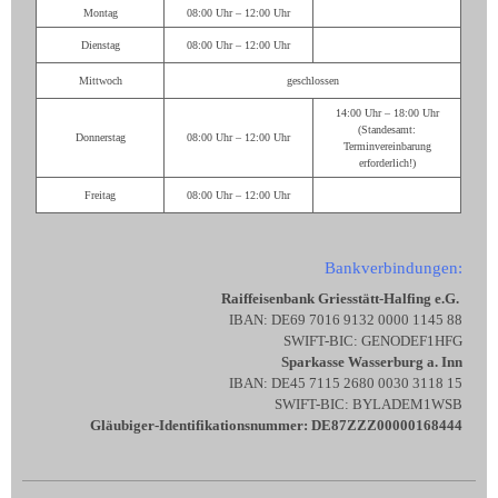
Montag
08:00 Uhr – 12:00 Uhr
Dienstag
08:00 Uhr – 12:00 Uhr
Mittwoch
geschlossen
14:00 Uhr – 18:00 Uhr
(Standesamt:
Donnerstag
08:00 Uhr – 12:00 Uhr
Terminvereinbarung
erforderlich!)
Freitag
08:00 Uhr – 12:00 Uhr
Bankverbindungen:
Raiffeisenbank Griesstätt-Halfing e.G.
IBAN: DE69 7016 9132 0000 1145 88
SWIFT-BIC: GENODEF1HFG
Sparkasse Wasserburg a. Inn
IBAN: DE45 7115 2680 0030 3118 15
SWIFT-BIC: BYLADEM1WSB
Gläubiger-Identifikationsnummer: DE87ZZZ00000168444