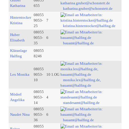
Gruber
08055
Katharina
655
katharina.gruber@schonstett.de
08055
Hinterstocker
9053-
7
Kristina
25
kristina.hinterstocker@halfing.de
08055
Huber
9053-
6
Elisabeth
35
bauamt@halfing.de
Kläranlage
08055
Halfing
8246
08055
Lex Monika
9053-
10 1.OG
10
monika.lex@halfing.de,
bauamt@halfing.de
08055
Möderl
9053-
4
Angelika
14
standesamt@halfing.de
08055
Naudet Nina
9053-
6
36
bauamt@halfing.de
08055
Reiter