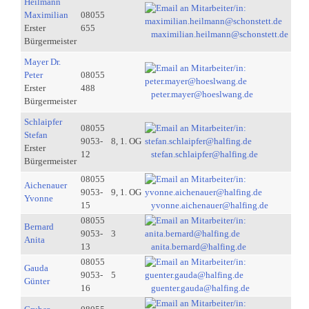
Heilmann
Maximilian
08055
Erster
655
maximilian.heilmann@schonstett.de
Bürgermeister
Mayer Dr.
Peter
08055
Erster
488
peter.mayer@hoeslwang.de
Bürgermeister
Schlaipfer
08055
Stefan
9053-
8, 1. OG
Erster
12
stefan.schlaipfer@halfing.de
Bürgermeister
08055
Aichenauer
9053-
9, 1. OG
Yvonne
15
yvonne.aichenauer@halfing.de
08055
Bernard
9053-
3
Anita
13
anita.bernard@halfing.de
08055
Gauda
9053-
5
Günter
16
guenter.gauda@halfing.de