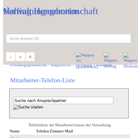
Zum Inhalt
,
zur Navigation
oder
zur Startseite
springen.
suchen
A
A
A
Sie sind hier:
Verwaltungsgemeinschaft
>
Bürgerservice
>
Verwaltung
>
Mitarbeiter
Mitarbeiter-Telefon-Liste
Telefonliste der Mitarbeiter/innen der Verwaltung
Name
Telefon
Zimmer
Mail