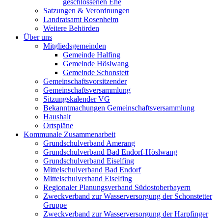
geschlossenen Ehe
Satzungen & Verordnungen
Landratsamt Rosenheim
Weitere Behörden
Über uns
Mitgliedsgemeinden
Gemeinde Halfing
Gemeinde Höslwang
Gemeinde Schonstett
Gemeinschaftsvorsitzender
Gemeinschaftsversammlung
Sitzungskalender VG
Bekanntmachungen Gemeinschaftsversammlung
Haushalt
Ortspläne
Kommunale Zusammenarbeit
Grundschulverband Amerang
Grundschulverband Bad Endorf-Höslwang
Grundschulverband Eiselfing
Mittelschulverband Bad Endorf
Mittelschulverband Eiselfing
Regionaler Planungsverband Südostoberbayern
Zweckverband zur Wasserversorgung der Schonstetter
Gruppe
Zweckverband zur Wasserversorgung der Harpfinger