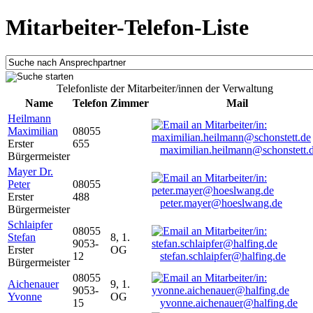
Mitarbeiter-Telefon-Liste
Telefonliste der Mitarbeiter/innen der Verwaltung
Name
Telefon
Zimmer
Mail
Heilmann
Maximilian
08055
Erster
655
maximilian.heilmann@schonstett.
Bürgermeister
Mayer Dr.
Peter
08055
Erster
488
peter.mayer@hoeslwang.de
Bürgermeister
Schlaipfer
08055
Stefan
8, 1.
9053-
Erster
OG
12
stefan.schlaipfer@halfing.de
Bürgermeister
08055
Aichenauer
9, 1.
9053-
Yvonne
OG
15
yvonne.aichenauer@halfing.de