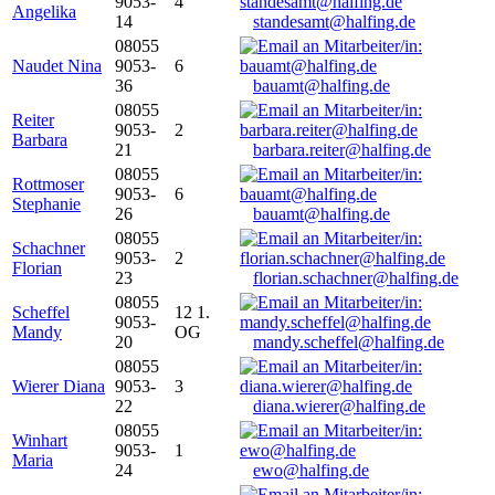
9053-
4
Angelika
14
standesamt@halfing.de
08055
Naudet Nina
9053-
6
36
bauamt@halfing.de
08055
Reiter
9053-
2
Barbara
21
barbara.reiter@halfing.de
08055
Rottmoser
9053-
6
Stephanie
26
bauamt@halfing.de
08055
Schachner
9053-
2
Florian
23
florian.schachner@halfing.de
08055
Scheffel
12 1.
9053-
Mandy
OG
20
mandy.scheffel@halfing.de
08055
Wierer Diana
9053-
3
22
diana.wierer@halfing.de
08055
Winhart
9053-
1
Maria
24
ewo@halfing.de