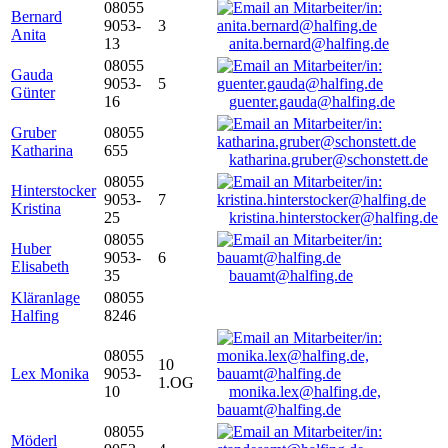
08055
Bernard
9053-
3
Anita
13
anita.bernard@halfing.de
08055
Gauda
9053-
5
Günter
16
guenter.gauda@halfing.de
Gruber
08055
Katharina
655
katharina.gruber@schonstett.de
08055
Hinterstocker
9053-
7
Kristina
25
kristina.hinterstocker@halfing.de
08055
Huber
9053-
6
Elisabeth
35
bauamt@halfing.de
Kläranlage
08055
Halfing
8246
08055
10
Lex Monika
9053-
1.OG
10
monika.lex@halfing.de,
bauamt@halfing.de
08055
Möderl