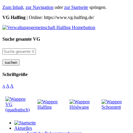
Zum Inhalt
,
zur Navigation
oder
zur Startseite
springen.
VG Halfing
| Online: https://www.vg-halfing.de/
Suche gesamte VG
suchen
Schriftgröße
A
A
A
Aktuelles