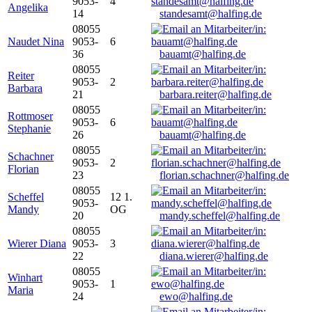
9053-
4
Angelika
14
standesamt@halfing.de
08055
Naudet Nina
9053-
6
36
bauamt@halfing.de
08055
Reiter
9053-
2
Barbara
21
barbara.reiter@halfing.de
08055
Rottmoser
9053-
6
Stephanie
26
bauamt@halfing.de
08055
Schachner
9053-
2
Florian
23
florian.schachner@halfing.de
08055
Scheffel
12 1.
9053-
Mandy
OG
20
mandy.scheffel@halfing.de
08055
Wierer Diana
9053-
3
22
diana.wierer@halfing.de
08055
Winhart
9053-
1
Maria
24
ewo@halfing.de