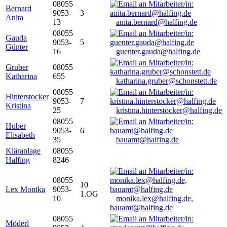
08055
Bernard
9053-
3
Anita
13
anita.bernard@halfing.de
08055
Gauda
9053-
5
Günter
16
guenter.gauda@halfing.de
Gruber
08055
Katharina
655
katharina.gruber@schonstett.de
08055
Hinterstocker
9053-
7
Kristina
25
kristina.hinterstocker@halfing.de
08055
Huber
9053-
6
Elisabeth
35
bauamt@halfing.de
Kläranlage
08055
Halfing
8246
08055
10
Lex Monika
9053-
1.OG
10
monika.lex@halfing.de,
bauamt@halfing.de
08055
Möderl