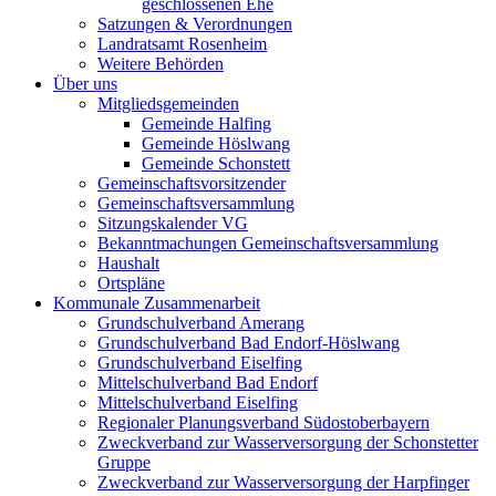
geschlossenen Ehe
Satzungen & Verordnungen
Landratsamt Rosenheim
Weitere Behörden
Über uns
Mitgliedsgemeinden
Gemeinde Halfing
Gemeinde Höslwang
Gemeinde Schonstett
Gemeinschaftsvorsitzender
Gemeinschaftsversammlung
Sitzungskalender VG
Bekanntmachungen Gemeinschaftsversammlung
Haushalt
Ortspläne
Kommunale Zusammenarbeit
Grundschulverband Amerang
Grundschulverband Bad Endorf-Höslwang
Grundschulverband Eiselfing
Mittelschulverband Bad Endorf
Mittelschulverband Eiselfing
Regionaler Planungsverband Südostoberbayern
Zweckverband zur Wasserversorgung der Schonstetter
Gruppe
Zweckverband zur Wasserversorgung der Harpfinger