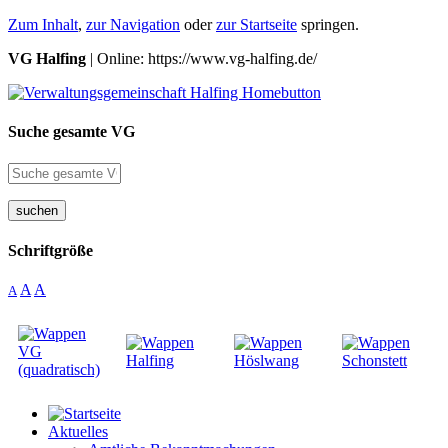
Zum Inhalt
,
zur Navigation
oder
zur Startseite
springen.
VG Halfing
| Online: https://www.vg-halfing.de/
Suche gesamte VG
suchen
Schriftgröße
A
A
A
Aktuelles