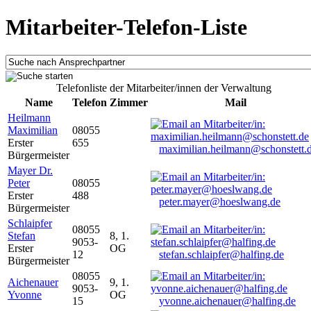
Mitarbeiter-Telefon-Liste
Telefonliste der Mitarbeiter/innen der Verwaltung
Name
Telefon
Zimmer
Mail
Heilmann
Maximilian
08055
Erster
655
maximilian.heilmann@schonstett.
Bürgermeister
Mayer Dr.
Peter
08055
Erster
488
peter.mayer@hoeslwang.de
Bürgermeister
Schlaipfer
08055
Stefan
8, 1.
9053-
Erster
OG
12
stefan.schlaipfer@halfing.de
Bürgermeister
08055
Aichenauer
9, 1.
9053-
Yvonne
OG
15
yvonne.aichenauer@halfing.de