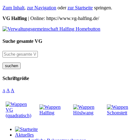
Zum Inhalt
,
zur Navigation
oder
zur Startseite
springen.
VG Halfing
| Online: https://www.vg-halfing.de/
Suche gesamte VG
suchen
Schriftgröße
A
A
A
Aktuelles