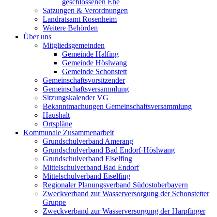
geschlossenen Ehe
Satzungen & Verordnungen
Landratsamt Rosenheim
Weitere Behörden
Über uns
Mitgliedsgemeinden
Gemeinde Halfing
Gemeinde Höslwang
Gemeinde Schonstett
Gemeinschaftsvorsitzender
Gemeinschaftsversammlung
Sitzungskalender VG
Bekanntmachungen Gemeinschaftsversammlung
Haushalt
Ortspläne
Kommunale Zusammenarbeit
Grundschulverband Amerang
Grundschulverband Bad Endorf-Höslwang
Grundschulverband Eiselfing
Mittelschulverband Bad Endorf
Mittelschulverband Eiselfing
Regionaler Planungsverband Südostoberbayern
Zweckverband zur Wasserversorgung der Schonstetter
Gruppe
Zweckverband zur Wasserversorgung der Harpfinger