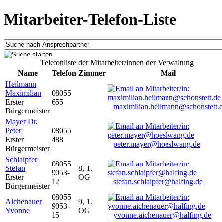
Mitarbeiter-Telefon-Liste
Telefonliste der Mitarbeiter/innen der Verwaltung
Name
Telefon
Zimmer
Mail
Heilmann
Maximilian
08055
Erster
655
maximilian.heilmann@schonstett.
Bürgermeister
Mayer Dr.
Peter
08055
Erster
488
peter.mayer@hoeslwang.de
Bürgermeister
Schlaipfer
08055
Stefan
8, 1.
9053-
Erster
OG
12
stefan.schlaipfer@halfing.de
Bürgermeister
08055
Aichenauer
9, 1.
9053-
Yvonne
OG
15
yvonne.aichenauer@halfing.de