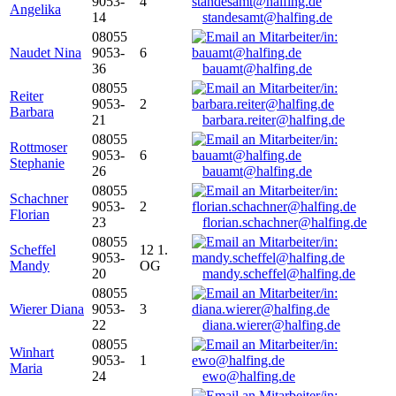
9053-
4
Angelika
14
standesamt@halfing.de
08055
Naudet Nina
9053-
6
36
bauamt@halfing.de
08055
Reiter
9053-
2
Barbara
21
barbara.reiter@halfing.de
08055
Rottmoser
9053-
6
Stephanie
26
bauamt@halfing.de
08055
Schachner
9053-
2
Florian
23
florian.schachner@halfing.de
08055
Scheffel
12 1.
9053-
Mandy
OG
20
mandy.scheffel@halfing.de
08055
Wierer Diana
9053-
3
22
diana.wierer@halfing.de
08055
Winhart
9053-
1
Maria
24
ewo@halfing.de