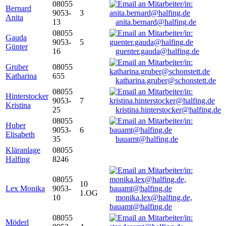
08055
Bernard
9053-
3
Anita
13
anita.bernard@halfing.de
08055
Gauda
9053-
5
Günter
16
guenter.gauda@halfing.de
Gruber
08055
Katharina
655
katharina.gruber@schonstett.de
08055
Hinterstocker
9053-
7
Kristina
25
kristina.hinterstocker@halfing.de
08055
Huber
9053-
6
Elisabeth
35
bauamt@halfing.de
Kläranlage
08055
Halfing
8246
08055
10
Lex Monika
9053-
1.OG
10
monika.lex@halfing.de,
bauamt@halfing.de
08055
Möderl