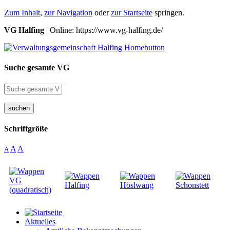
Zum Inhalt
,
zur Navigation
oder
zur Startseite
springen.
VG Halfing
| Online: https://www.vg-halfing.de/
Suche gesamte VG
suchen
Schriftgröße
A
A
A
Aktuelles