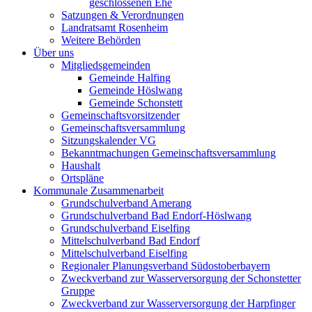
geschlossenen Ehe
Satzungen & Verordnungen
Landratsamt Rosenheim
Weitere Behörden
Über uns
Mitgliedsgemeinden
Gemeinde Halfing
Gemeinde Höslwang
Gemeinde Schonstett
Gemeinschaftsvorsitzender
Gemeinschaftsversammlung
Sitzungskalender VG
Bekanntmachungen Gemeinschaftsversammlung
Haushalt
Ortspläne
Kommunale Zusammenarbeit
Grundschulverband Amerang
Grundschulverband Bad Endorf-Höslwang
Grundschulverband Eiselfing
Mittelschulverband Bad Endorf
Mittelschulverband Eiselfing
Regionaler Planungsverband Südostoberbayern
Zweckverband zur Wasserversorgung der Schonstetter
Gruppe
Zweckverband zur Wasserversorgung der Harpfinger