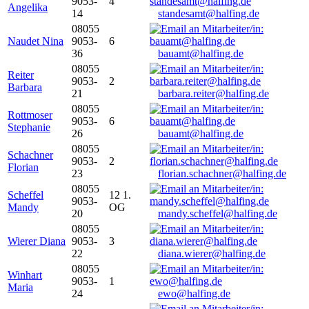
9053-
4
Angelika
14
standesamt@halfing.de
08055
Naudet Nina
9053-
6
36
bauamt@halfing.de
08055
Reiter
9053-
2
Barbara
21
barbara.reiter@halfing.de
08055
Rottmoser
9053-
6
Stephanie
26
bauamt@halfing.de
08055
Schachner
9053-
2
Florian
23
florian.schachner@halfing.de
08055
Scheffel
12 1.
9053-
Mandy
OG
20
mandy.scheffel@halfing.de
08055
Wierer Diana
9053-
3
22
diana.wierer@halfing.de
08055
Winhart
9053-
1
Maria
24
ewo@halfing.de