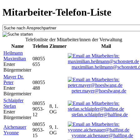
Mitarbeiter-Telefon-Liste
Telefonliste der Mitarbeiter/innen der Verwaltung
Name
Telefon
Zimmer
Mail
Heilmann
Maximilian
08055
Erster
655
maximilian.heilmann@schonstett.
Bürgermeister
Mayer Dr.
Peter
08055
Erster
488
peter.mayer@hoeslwang.de
Bürgermeister
Schlaipfer
08055
Stefan
8, 1.
9053-
Erster
OG
12
stefan.schlaipfer@halfing.de
Bürgermeister
08055
Aichenauer
9, 1.
9053-
Yvonne
OG
15
yvonne.aichenauer@halfing.de