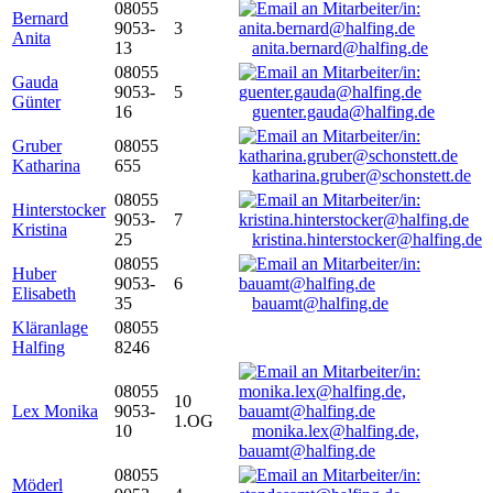
08055
Bernard
9053-
3
Anita
13
anita.bernard@halfing.de
08055
Gauda
9053-
5
Günter
16
guenter.gauda@halfing.de
Gruber
08055
Katharina
655
katharina.gruber@schonstett.de
08055
Hinterstocker
9053-
7
Kristina
25
kristina.hinterstocker@halfing.de
08055
Huber
9053-
6
Elisabeth
35
bauamt@halfing.de
Kläranlage
08055
Halfing
8246
08055
10
Lex Monika
9053-
1.OG
10
monika.lex@halfing.de,
bauamt@halfing.de
08055
Möderl