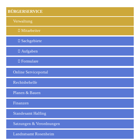
BÜRGERSERVICE
Verwaltung
Mitarbeiter
Sachgebiete
Aufgaben
Formulare
Online Serviceportal
Rechtsbehelfe
Planen & Bauen
Finanzen
Standesamt Halfing
Satzungen & Verordnungen
Landratsamt Rosenheim