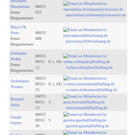
Heilmann
Maximilian
08055
Erster
655
maximilian.heilmann@schonstett.de
Bürgermeister
Mayer Dr.
Peter
08055
Erster
488
peter.mayer@hoeslwang.de
Bürgermeister
Schlaipfer
08055
Stefan
9053-
8, 1. OG
Erster
12
stefan.schlaipfer@halfing.de
Bürgermeister
08055
Aichenauer
9053-
9, 1. OG
Yvonne
15
yvonne.aichenauer@halfing.de
08055
Bernard
9053-
3
Anita
13
anita.bernard@halfing.de
08055
Gauda
9053-
5
Günter
16
guenter.gauda@halfing.de