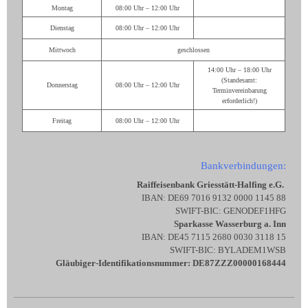
Montag
08:00 Uhr – 12:00 Uhr
Dienstag
08:00 Uhr – 12:00 Uhr
Mittwoch
geschlossen
14:00 Uhr – 18:00 Uhr
(Standesamt:
Donnerstag
08:00 Uhr – 12:00 Uhr
Terminvereinbarung
erforderlich!)
Freitag
08:00 Uhr – 12:00 Uhr
Bankverbindungen:
Raiffeisenbank Griesstätt-Halfing e.G.
IBAN: DE69 7016 9132 0000 1145 88
SWIFT-BIC: GENODEF1HFG
Sparkasse Wasserburg a. Inn
IBAN: DE45 7115 2680 0030 3118 15
SWIFT-BIC: BYLADEM1WSB
Gläubiger-Identifikationsnummer: DE87ZZZ00000168444