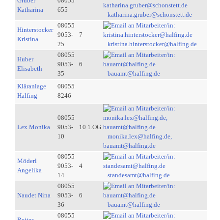
Gruber
08055
Katharina
655
katharina.gruber@schonstett.de
08055
Hinterstocker
9053-
7
Kristina
25
kristina.hinterstocker@halfing.de
08055
Huber
9053-
6
Elisabeth
35
bauamt@halfing.de
Kläranlage
08055
Halfing
8246
08055
Lex Monika
9053-
10 1.OG
10
monika.lex@halfing.de,
bauamt@halfing.de
08055
Möderl
9053-
4
Angelika
14
standesamt@halfing.de
08055
Naudet Nina
9053-
6
36
bauamt@halfing.de
08055
Reiter