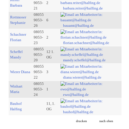
9053-
2
Barbara
21
barbara.reiter@halfing.de
08055
Rottmoser
9053-
6
Stephanie
26
bauamt@halfing.de
08055
Schachner
9053-
2
Florian
23
florian.schachner@halfing.de
08055
Scheffel
12 1.
9053-
Mandy
OG
20
mandy.scheffel@halfing.de
08055
Wierer Diana
9053-
3
22
diana.wierer@halfing.de
08055
Winhart
9053-
1
Maria
24
ewo@halfing.de
Bauhof
11, 1.
Halfing
OG
bauhof@halfing.de
drucken
nach oben