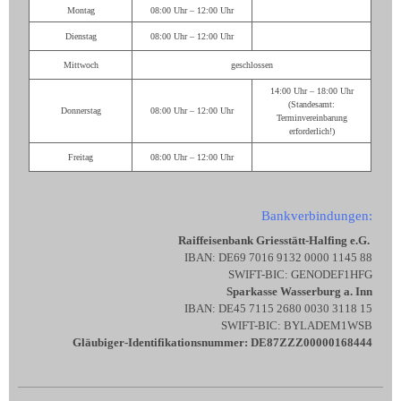
Montag
08:00 Uhr – 12:00 Uhr
Dienstag
08:00 Uhr – 12:00 Uhr
Mittwoch
geschlossen
14:00 Uhr – 18:00 Uhr
(Standesamt:
Donnerstag
08:00 Uhr – 12:00 Uhr
Terminvereinbarung
erforderlich!)
Freitag
08:00 Uhr – 12:00 Uhr
Bankverbindungen:
Raiffeisenbank Griesstätt-Halfing e.G.
IBAN: DE69 7016 9132 0000 1145 88
SWIFT-BIC: GENODEF1HFG
Sparkasse Wasserburg a. Inn
IBAN: DE45 7115 2680 0030 3118 15
SWIFT-BIC: BYLADEM1WSB
Gläubiger-Identifikationsnummer: DE87ZZZ00000168444