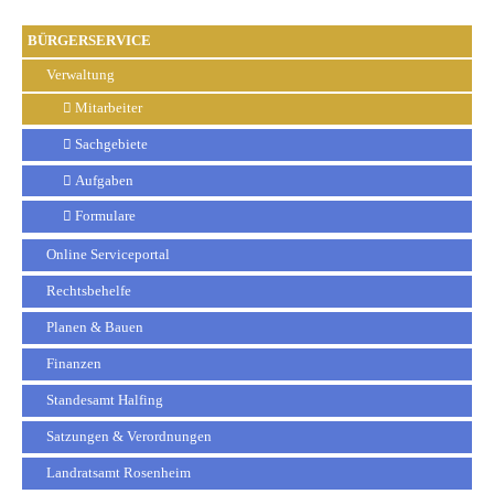
BÜRGERSERVICE
Verwaltung
Mitarbeiter
Sachgebiete
Aufgaben
Formulare
Online Serviceportal
Rechtsbehelfe
Planen & Bauen
Finanzen
Standesamt Halfing
Satzungen & Verordnungen
Landratsamt Rosenheim