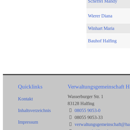
Scheffel Mandy
Wierer Diana
Winhart Maria
Bauhof Halfing
Quicklinks
Verwaltungsgemeinschaft H
Wasserburger Str. 1
Kontakt
83128 Halfing
Inhaltsverzeichnis
08055 9053-0
08055 9053-33
Impressum
verwaltungsgemeinschaft@hal