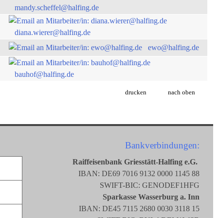
mandy.scheffel@halfing.de
diana.wierer@halfing.de
ewo@halfing.de
bauhof@halfing.de
drucken
nach oben
Bankverbindungen:
Raiffeisenbank Griesstätt-Halfing e.G.
IBAN: DE69 7016 9132 0000 1145 88
SWIFT-BIC: GENODEF1HFG
Sparkasse Wasserburg a. Inn
IBAN: DE45 7115 2680 0030 3118 15