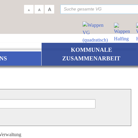
su
A
A
A
KOMMUNALE
NS
ZUSAMMENARBEIT
 Verwaltung