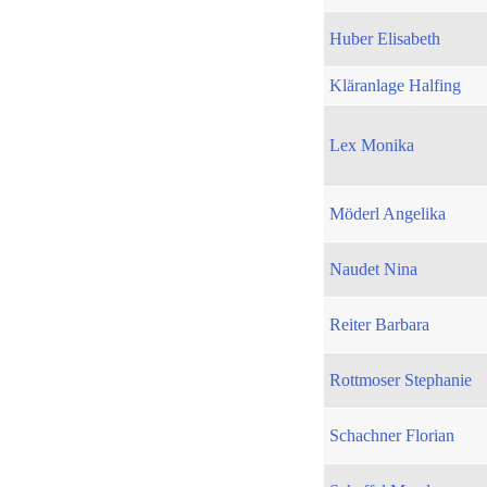
Huber Elisabeth
Kläranlage Halfing
Lex Monika
Möderl Angelika
Naudet Nina
Reiter Barbara
Rottmoser Stephanie
Schachner Florian