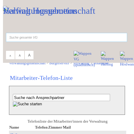
Zum Inhalt
,
zur Navigation
oder
zur Startseite
springen.
suchen
A
A
A
Sie sind hier:
Verwaltungsgemeinschaft
>
Bürgerservice
>
Verwaltung
>
Mitarbeiter
Mitarbeiter-Telefon-Liste
Telefonliste der Mitarbeiter/innen der Verwaltung
Name
Telefon
Zimmer
Mail