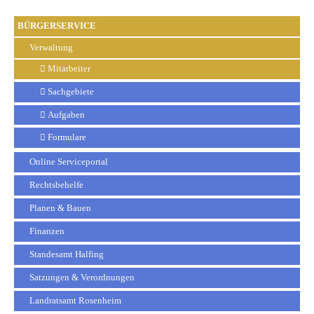
BÜRGERSERVICE
Verwaltung
Mitarbeiter
Sachgebiete
Aufgaben
Formulare
Online Serviceportal
Rechtsbehelfe
Planen & Bauen
Finanzen
Standesamt Halfing
Satzungen & Verordnungen
Landratsamt Rosenheim