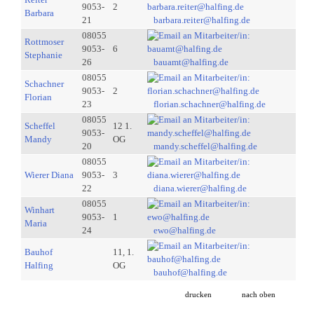
9053-
2
Barbara
21
barbara.reiter@halfing.de
08055
Rottmoser
9053-
6
Stephanie
26
bauamt@halfing.de
08055
Schachner
9053-
2
Florian
23
florian.schachner@halfing.de
08055
Scheffel
12 1.
9053-
Mandy
OG
20
mandy.scheffel@halfing.de
08055
Wierer Diana
9053-
3
22
diana.wierer@halfing.de
08055
Winhart
9053-
1
Maria
24
ewo@halfing.de
Bauhof
11, 1.
Halfing
OG
bauhof@halfing.de
drucken
nach oben