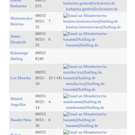
Gruber
08055
Katharina
655
katharina.gruber@schonstett.de
08055
Hinterstocker
9053-
7
Kristina
25
kristina.hinterstocker@halfing.de
08055
Huber
9053-
6
Elisabeth
35
bauamt@halfing.de
Kläranlage
08055
Halfing
8246
08055
Lex Monika
9053-
10 1.OG
10
monika.lex@halfing.de,
bauamt@halfing.de
08055
Möderl
9053-
4
Angelika
14
standesamt@halfing.de
08055
Naudet Nina
9053-
6
36
bauamt@halfing.de
08055
Reiter