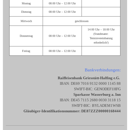
Montag
08:00 Uhr – 12:00 Uhr
Dienstag
08:00 Uhr – 12:00 Uhr
Mittwoch
geschlossen
14:00 Uhr – 18:00 Uhr
(Standesamt:
Donnerstag
08:00 Uhr – 12:00 Uhr
Terminvereinbarung
erforderlich!)
Freitag
08:00 Uhr – 12:00 Uhr
Bankverbindungen:
Raiffeisenbank Griesstätt-Halfing e.G.
IBAN: DE69 7016 9132 0000 1145 88
SWIFT-BIC: GENODEF1HFG
Sparkasse Wasserburg a. Inn
IBAN: DE45 7115 2680 0030 3118 15
SWIFT-BIC: BYLADEM1WSB
Gläubiger-Identifikationsnummer: DE87ZZZ00000168444