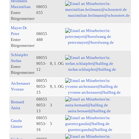
Heilmann
Maximilian
08055
Erster
655
maximilian.heilmann@schonstett.de
Bürgermeister
Mayer Dr.
Peter
08055
Erster
488
peter.mayer@hoeslwang.de
Bürgermeister
Schlaipfer
08055
Stefan
9053-
8, 1. OG
Erster
12
stefan.schlaipfer@halfing.de
Bürgermeister
08055
Aichenauer
9053-
9, 1. OG
Yvonne
15
yvonne.aichenauer@halfing.de
08055
Bernard
9053-
3
Anita
13
anita.bernard@halfing.de
08055
Gauda
9053-
5
Günter
16
guenter.gauda@halfing.de