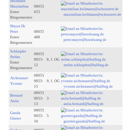
Heilmann
Maximilian
08055
Erster
655
maximilian.heilmann@schonstett.de
Bürgermeister
Mayer Dr.
Peter
08055
Erster
488
peter.mayer@hoeslwang.de
Bürgermeister
Schlaipfer
08055
Stefan
9053-
8, 1. OG
Erster
12
stefan.schlaipfer@halfing.de
Bürgermeister
08055
Aichenauer
9053-
9, 1. OG
Yvonne
15
yvonne.aichenauer@halfing.de
08055
Bernard
9053-
3
Anita
13
anita.bernard@halfing.de
08055
Gauda
9053-
5
Günter
16
guenter.gauda@halfing.de