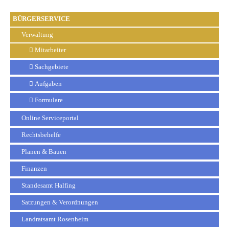
BÜRGERSERVICE
Verwaltung
Mitarbeiter
Sachgebiete
Aufgaben
Formulare
Online Serviceportal
Rechtsbehelfe
Planen & Bauen
Finanzen
Standesamt Halfing
Satzungen & Verordnungen
Landratsamt Rosenheim