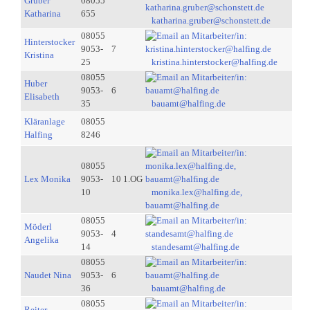
Gruber
08055
Katharina
655
katharina.gruber@schonstett.de
08055
Hinterstocker
9053-
7
Kristina
25
kristina.hinterstocker@halfing.de
08055
Huber
9053-
6
Elisabeth
35
bauamt@halfing.de
Kläranlage
08055
Halfing
8246
08055
Lex Monika
9053-
10 1.OG
10
monika.lex@halfing.de,
bauamt@halfing.de
08055
Möderl
9053-
4
Angelika
14
standesamt@halfing.de
08055
Naudet Nina
9053-
6
36
bauamt@halfing.de
08055
Reiter