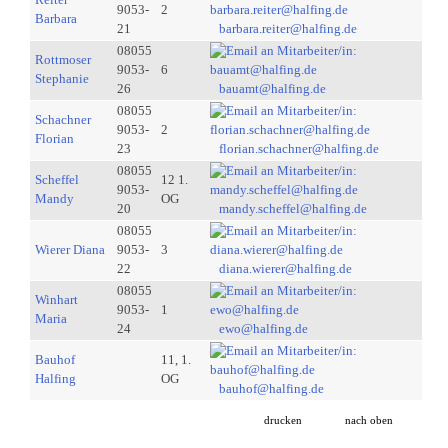
9053-
2
Barbara
21
barbara.reiter@halfing.de
08055
Rottmoser
9053-
6
Stephanie
26
bauamt@halfing.de
08055
Schachner
9053-
2
Florian
23
florian.schachner@halfing.de
08055
Scheffel
12 1.
9053-
Mandy
OG
20
mandy.scheffel@halfing.de
08055
Wierer Diana
9053-
3
22
diana.wierer@halfing.de
08055
Winhart
9053-
1
Maria
24
ewo@halfing.de
Bauhof
11, 1.
Halfing
OG
bauhof@halfing.de
drucken
nach oben