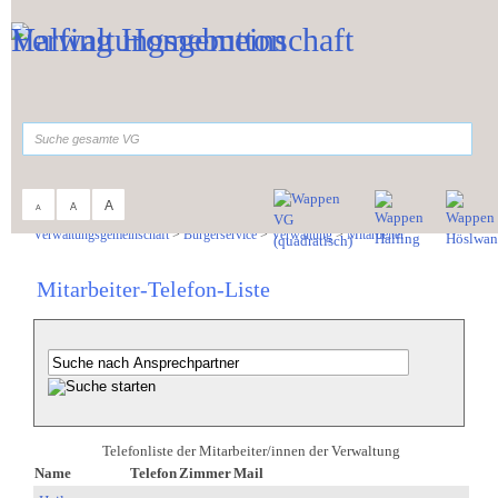
Zum Inhalt
,
zur Navigation
oder
zur Startseite
springen.
suchen
A
A
A
Sie sind hier:
Verwaltungsgemeinschaft
>
Bürgerservice
>
Verwaltung
>
Mitarbeiter
Mitarbeiter-Telefon-Liste
Telefonliste der Mitarbeiter/innen der Verwaltung
Name
Telefon
Zimmer
Mail