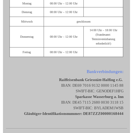
Montag
08:00 Uhr – 12:00 Uhr
Dienstag
08:00 Uhr – 12:00 Uhr
Mittwoch
geschlossen
14:00 Uhr – 18:00 Uhr
(Standesamt:
Donnerstag
08:00 Uhr – 12:00 Uhr
Terminvereinbarung
erforderlich!)
Freitag
08:00 Uhr – 12:00 Uhr
Bankverbindungen:
Raiffeisenbank Griesstätt-Halfing e.G.
IBAN: DE69 7016 9132 0000 1145 88
SWIFT-BIC: GENODEF1HFG
Sparkasse Wasserburg a. Inn
IBAN: DE45 7115 2680 0030 3118 15
SWIFT-BIC: BYLADEM1WSB
Gläubiger-Identifikationsnummer: DE87ZZZ00000168444