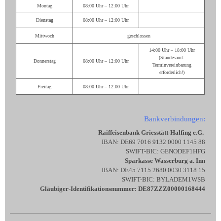
Montag
08:00 Uhr – 12:00 Uhr
Dienstag
08:00 Uhr – 12:00 Uhr
Mittwoch
geschlossen
14:00 Uhr – 18:00 Uhr
(Standesamt:
Donnerstag
08:00 Uhr – 12:00 Uhr
Terminvereinbarung
erforderlich!)
Freitag
08:00 Uhr – 12:00 Uhr
Bankverbindungen:
Raiffeisenbank Griesstätt-Halfing e.G.
IBAN: DE69 7016 9132 0000 1145 88
SWIFT-BIC: GENODEF1HFG
Sparkasse Wasserburg a. Inn
IBAN: DE45 7115 2680 0030 3118 15
SWIFT-BIC: BYLADEM1WSB
Gläubiger-Identifikationsnummer: DE87ZZZ00000168444