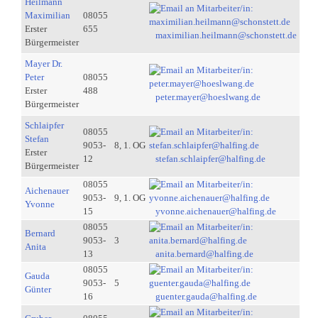
Heilmann
Maximilian
08055
Erster
655
maximilian.heilmann@schonstett.de
Bürgermeister
Mayer Dr.
Peter
08055
Erster
488
peter.mayer@hoeslwang.de
Bürgermeister
Schlaipfer
08055
Stefan
9053-
8, 1. OG
Erster
12
stefan.schlaipfer@halfing.de
Bürgermeister
08055
Aichenauer
9053-
9, 1. OG
Yvonne
15
yvonne.aichenauer@halfing.de
08055
Bernard
9053-
3
Anita
13
anita.bernard@halfing.de
08055
Gauda
9053-
5
Günter
16
guenter.gauda@halfing.de