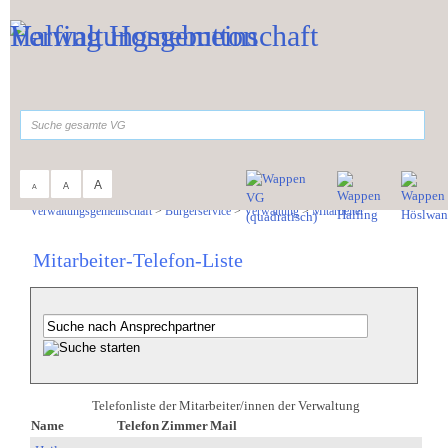
Zum Inhalt
,
zur Navigation
oder
zur Startseite
springen.
suchen
A
A
A
Sie sind hier:
Verwaltungsgemeinschaft
>
Bürgerservice
>
Verwaltung
>
Mitarbeiter
Mitarbeiter-Telefon-Liste
Telefonliste der Mitarbeiter/innen der Verwaltung
Name
Telefon
Zimmer
Mail