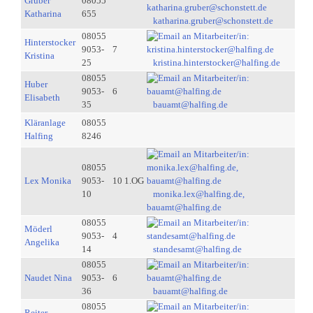
Gruber
08055
Katharina
655
katharina.gruber@schonstett.de
08055
Hinterstocker
9053-
7
Kristina
25
kristina.hinterstocker@halfing.de
08055
Huber
9053-
6
Elisabeth
35
bauamt@halfing.de
Kläranlage
08055
Halfing
8246
08055
Lex Monika
9053-
10 1.OG
10
monika.lex@halfing.de,
bauamt@halfing.de
08055
Möderl
9053-
4
Angelika
14
standesamt@halfing.de
08055
Naudet Nina
9053-
6
36
bauamt@halfing.de
08055
Reiter