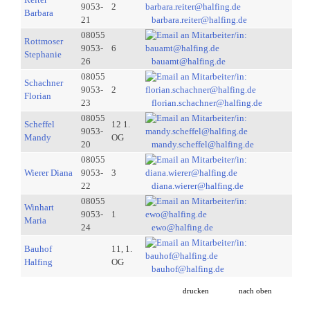
9053-
2
Barbara
21
barbara.reiter@halfing.de
08055
Rottmoser
9053-
6
Stephanie
26
bauamt@halfing.de
08055
Schachner
9053-
2
Florian
23
florian.schachner@halfing.de
08055
Scheffel
12 1.
9053-
Mandy
OG
20
mandy.scheffel@halfing.de
08055
Wierer Diana
9053-
3
22
diana.wierer@halfing.de
08055
Winhart
9053-
1
Maria
24
ewo@halfing.de
Bauhof
11, 1.
Halfing
OG
bauhof@halfing.de
drucken
nach oben