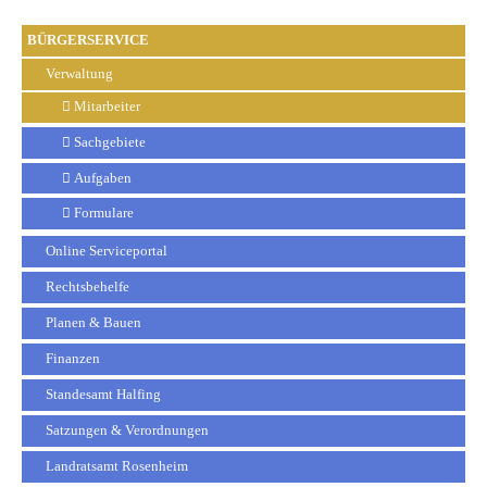
BÜRGERSERVICE
Verwaltung
Mitarbeiter
Sachgebiete
Aufgaben
Formulare
Online Serviceportal
Rechtsbehelfe
Planen & Bauen
Finanzen
Standesamt Halfing
Satzungen & Verordnungen
Landratsamt Rosenheim