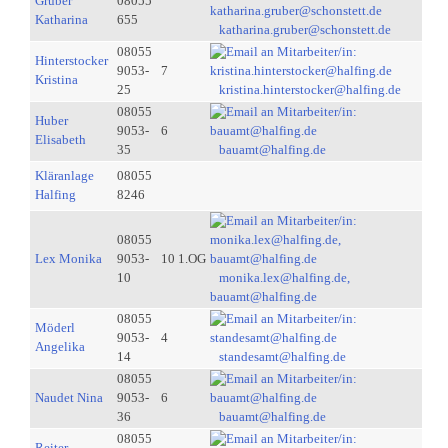
Gruber
08055
Katharina
655
katharina.gruber@schonstett.de
08055
Hinterstocker
9053-
7
Kristina
25
kristina.hinterstocker@halfing.de
08055
Huber
9053-
6
Elisabeth
35
bauamt@halfing.de
Kläranlage
08055
Halfing
8246
08055
Lex Monika
9053-
10 1.OG
10
monika.lex@halfing.de,
bauamt@halfing.de
08055
Möderl
9053-
4
Angelika
14
standesamt@halfing.de
08055
Naudet Nina
9053-
6
36
bauamt@halfing.de
08055
Reiter