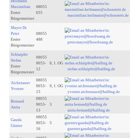
Heilmann
Maximilian
08055
Erster
655
maximilian.heilmann@schonstett.de
Bürgermeister
Mayer Dr.
Peter
08055
Erster
488
peter.mayer@hoeslwang.de
Bürgermeister
Schlaipfer
08055
Stefan
9053-
8, 1. OG
Erster
12
stefan.schlaipfer@halfing.de
Bürgermeister
08055
Aichenauer
9053-
9, 1. OG
Yvonne
15
yvonne.aichenauer@halfing.de
08055
Bernard
9053-
3
Anita
13
anita.bernard@halfing.de
08055
Gauda
9053-
5
Günter
16
guenter.gauda@halfing.de