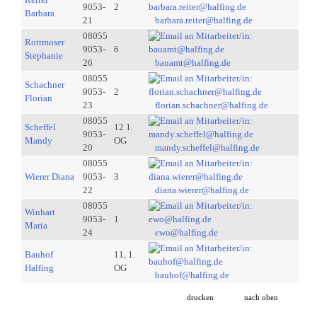
9053-
2
Barbara
21
barbara.reiter@halfing.de
08055
Rottmoser
9053-
6
Stephanie
26
bauamt@halfing.de
08055
Schachner
9053-
2
Florian
23
florian.schachner@halfing.de
08055
Scheffel
12 1.
9053-
Mandy
OG
20
mandy.scheffel@halfing.de
08055
Wierer Diana
9053-
3
22
diana.wierer@halfing.de
08055
Winhart
9053-
1
Maria
24
ewo@halfing.de
Bauhof
11, 1.
Halfing
OG
bauhof@halfing.de
drucken
nach oben