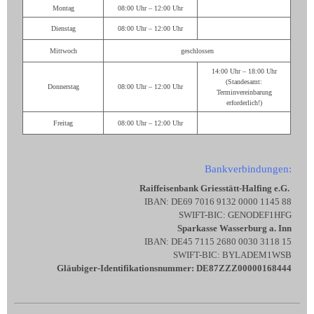
Montag
08:00 Uhr – 12:00 Uhr
Dienstag
08:00 Uhr – 12:00 Uhr
Mittwoch
geschlossen
14:00 Uhr – 18:00 Uhr
(Standesamt:
Donnerstag
08:00 Uhr – 12:00 Uhr
Terminvereinbarung
erforderlich!)
Freitag
08:00 Uhr – 12:00 Uhr
Bankverbindungen:
Raiffeisenbank Griesstätt-Halfing e.G.
IBAN: DE69 7016 9132 0000 1145 88
SWIFT-BIC: GENODEF1HFG
Sparkasse Wasserburg a. Inn
IBAN: DE45 7115 2680 0030 3118 15
SWIFT-BIC: BYLADEM1WSB
Gläubiger-Identifikationsnummer: DE87ZZZ00000168444