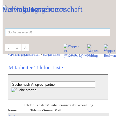
Zum Inhalt
,
zur Navigation
oder
zur Startseite
springen.
suchen
A
A
A
Sie sind hier:
Verwaltungsgemeinschaft
>
Bürgerservice
>
Verwaltung
>
Mitarbeiter
Mitarbeiter-Telefon-Liste
Telefonliste der Mitarbeiter/innen der Verwaltung
Name
Telefon
Zimmer
Mail