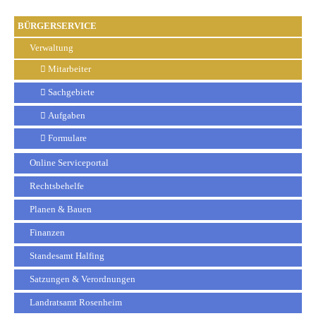
BÜRGERSERVICE
Verwaltung
Mitarbeiter
Sachgebiete
Aufgaben
Formulare
Online Serviceportal
Rechtsbehelfe
Planen & Bauen
Finanzen
Standesamt Halfing
Satzungen & Verordnungen
Landratsamt Rosenheim