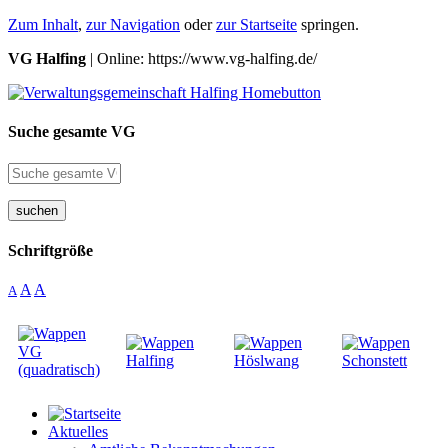
Zum Inhalt
,
zur Navigation
oder
zur Startseite
springen.
VG Halfing
| Online: https://www.vg-halfing.de/
Suche gesamte VG
suchen
Schriftgröße
A
A
A
Aktuelles