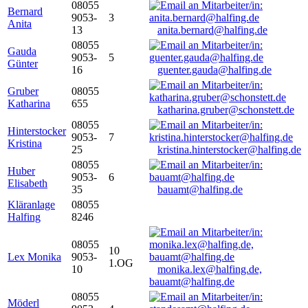
08055
Bernard
9053-
3
Anita
13
anita.bernard@halfing.de
08055
Gauda
9053-
5
Günter
16
guenter.gauda@halfing.de
Gruber
08055
Katharina
655
katharina.gruber@schonstett.de
08055
Hinterstocker
9053-
7
Kristina
25
kristina.hinterstocker@halfing.de
08055
Huber
9053-
6
Elisabeth
35
bauamt@halfing.de
Kläranlage
08055
Halfing
8246
08055
10
Lex Monika
9053-
1.OG
10
monika.lex@halfing.de,
bauamt@halfing.de
08055
Möderl