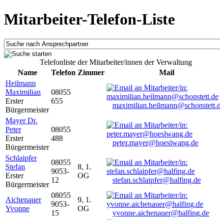
Mitarbeiter-Telefon-Liste
Telefonliste der Mitarbeiter/innen der Verwaltung
Name
Telefon
Zimmer
Mail
Heilmann
Maximilian
08055
Erster
655
maximilian.heilmann@schonstett.
Bürgermeister
Mayer Dr.
Peter
08055
Erster
488
peter.mayer@hoeslwang.de
Bürgermeister
Schlaipfer
08055
Stefan
8, 1.
9053-
Erster
OG
12
stefan.schlaipfer@halfing.de
Bürgermeister
08055
Aichenauer
9, 1.
9053-
Yvonne
OG
15
yvonne.aichenauer@halfing.de