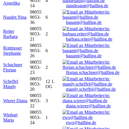
9053-
4
Angelika
14
standesamt@halfing.de
08055
Naudet Nina
9053-
6
36
bauamt@halfing.de
08055
Reiter
9053-
2
Barbara
21
barbara.reiter@halfing.de
08055
Rottmoser
9053-
6
Stephanie
26
bauamt@halfing.de
08055
Schachner
9053-
2
Florian
23
florian.schachner@halfing.de
08055
Scheffel
12 1.
9053-
Mandy
OG
20
mandy.scheffel@halfing.de
08055
Wierer Diana
9053-
3
22
diana.wierer@halfing.de
08055
Winhart
9053-
1
Maria
24
ewo@halfing.de