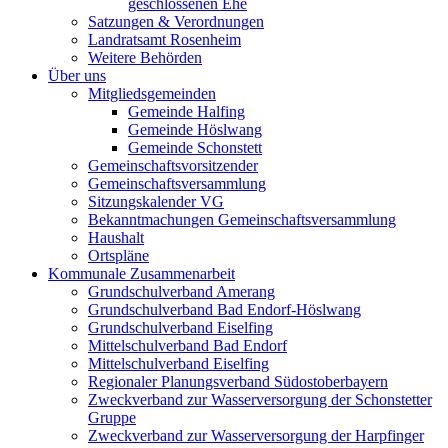
geschlossenen Ehe
Satzungen & Verordnungen
Landratsamt Rosenheim
Weitere Behörden
Über uns
Mitgliedsgemeinden
Gemeinde Halfing
Gemeinde Höslwang
Gemeinde Schonstett
Gemeinschaftsvorsitzender
Gemeinschaftsversammlung
Sitzungskalender VG
Bekanntmachungen Gemeinschaftsversammlung
Haushalt
Ortspläne
Kommunale Zusammenarbeit
Grundschulverband Amerang
Grundschulverband Bad Endorf-Höslwang
Grundschulverband Eiselfing
Mittelschulverband Bad Endorf
Mittelschulverband Eiselfing
Regionaler Planungsverband Südostoberbayern
Zweckverband zur Wasserversorgung der Schonstetter
Gruppe
Zweckverband zur Wasserversorgung der Harpfinger