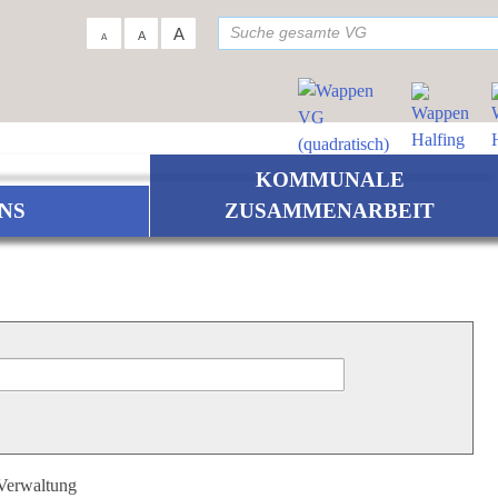
su
A
A
A
KOMMUNALE
NS
ZUSAMMENARBEIT
 Verwaltung