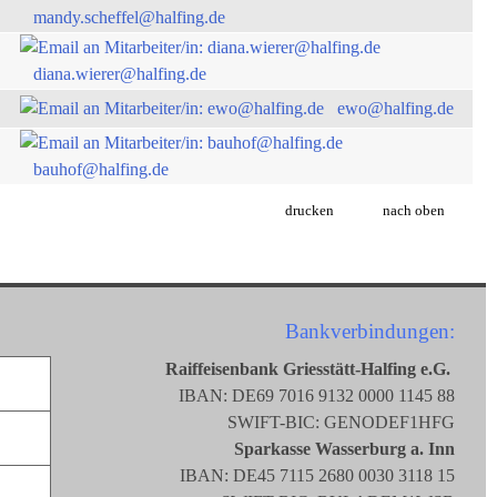
mandy.scheffel@halfing.de
diana.wierer@halfing.de
ewo@halfing.de
bauhof@halfing.de
drucken
nach oben
Bankverbindungen:
Raiffeisenbank Griesstätt-Halfing e.G.
IBAN: DE69 7016 9132 0000 1145 88
SWIFT-BIC: GENODEF1HFG
Sparkasse Wasserburg a. Inn
IBAN: DE45 7115 2680 0030 3118 15