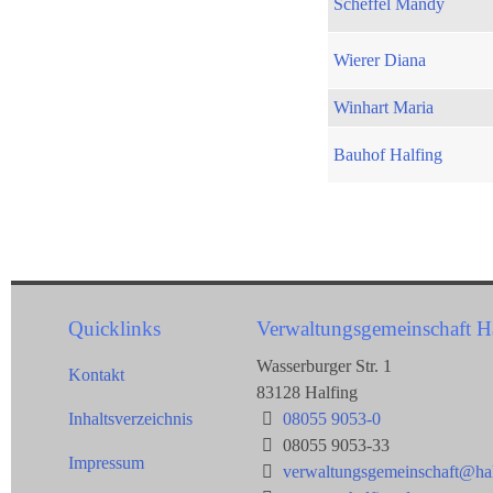
Scheffel Mandy
Wierer Diana
Winhart Maria
Bauhof Halfing
Quicklinks
Verwaltungsgemeinschaft H
Wasserburger Str. 1
Kontakt
83128 Halfing
Inhaltsverzeichnis
08055 9053-0
08055 9053-33
Impressum
verwaltungsgemeinschaft@hal