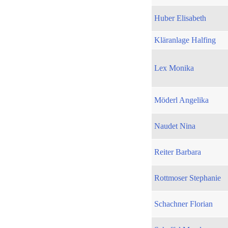
Huber Elisabeth
Kläranlage Halfing
Lex Monika
Möderl Angelika
Naudet Nina
Reiter Barbara
Rottmoser Stephanie
Schachner Florian