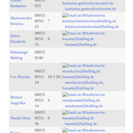
Gruber
08055
Katharina
655
katharina.gruber@schonstett.de
08055
Hinterstocker
9053-
7
Kristina
25
kristina.hinterstocker@halfing.de
08055
Huber
9053-
6
Elisabeth
35
bauamt@halfing.de
Kläranlage
08055
Halfing
8246
08055
Lex Monika
9053-
10 1.OG
10
monika.lex@halfing.de,
bauamt@halfing.de
08055
Möderl
9053-
4
Angelika
14
standesamt@halfing.de
08055
Naudet Nina
9053-
6
36
bauamt@halfing.de
08055
Reiter