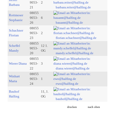
9053-
2
Barbara
21
barbara.reiter@halfing.de
08055
Rottmoser
9053-
6
Stephanie
26
bauamt@halfing.de
08055
Schachner
9053-
2
Florian
23
florian.schachner@halfing.de
08055
Scheffel
12 1.
9053-
Mandy
OG
20
mandy.scheffel@halfing.de
08055
Wierer Diana
9053-
3
22
diana.wierer@halfing.de
08055
Winhart
9053-
1
Maria
24
ewo@halfing.de
Bauhof
11, 1.
Halfing
OG
bauhof@halfing.de
drucken
nach oben