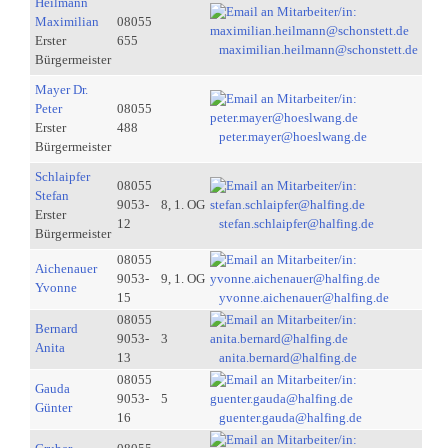
Heilmann
Maximilian
08055
Erster
655
maximilian.heilmann@schonstett.de
Bürgermeister
Mayer Dr.
Peter
08055
Erster
488
peter.mayer@hoeslwang.de
Bürgermeister
Schlaipfer
08055
Stefan
9053-
8, 1. OG
Erster
12
stefan.schlaipfer@halfing.de
Bürgermeister
08055
Aichenauer
9053-
9, 1. OG
Yvonne
15
yvonne.aichenauer@halfing.de
08055
Bernard
9053-
3
Anita
13
anita.bernard@halfing.de
08055
Gauda
9053-
5
Günter
16
guenter.gauda@halfing.de