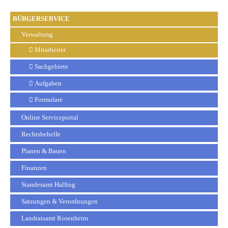
BÜRGERSERVICE
Verwaltung
Mitarbeiter
Sachgebiete
Aufgaben
Formulare
Online Serviceportal
Rechtsbehelfe
Planen & Bauen
Finanzen
Standesamt Halfing
Satzungen & Verordnungen
Landratsamt Rosenheim