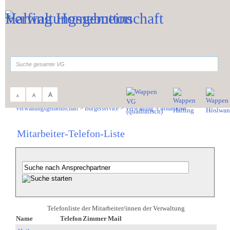
Zum Inhalt
,
zur Navigation
oder
zur Startseite
springen.
suchen
A
A
A
Sie sind hier:
Verwaltungsgemeinschaft
>
Bürgerservice
>
Verwaltung
>
Mitarbeiter
Mitarbeiter-Telefon-Liste
Telefonliste der Mitarbeiter/innen der Verwaltung
Name
Telefon
Zimmer
Mail