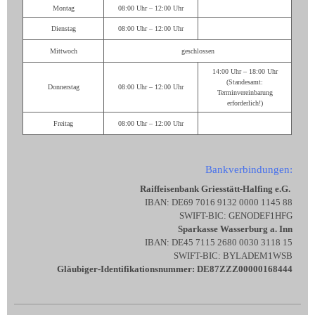
Montag
08:00 Uhr – 12:00 Uhr
Dienstag
08:00 Uhr – 12:00 Uhr
Mittwoch
geschlossen
14:00 Uhr – 18:00 Uhr
(Standesamt:
Donnerstag
08:00 Uhr – 12:00 Uhr
Terminvereinbarung
erforderlich!)
Freitag
08:00 Uhr – 12:00 Uhr
Bankverbindungen:
Raiffeisenbank Griesstätt-Halfing e.G.
IBAN: DE69 7016 9132 0000 1145 88
SWIFT-BIC: GENODEF1HFG
Sparkasse Wasserburg a. Inn
IBAN: DE45 7115 2680 0030 3118 15
SWIFT-BIC: BYLADEM1WSB
Gläubiger-Identifikationsnummer: DE87ZZZ00000168444