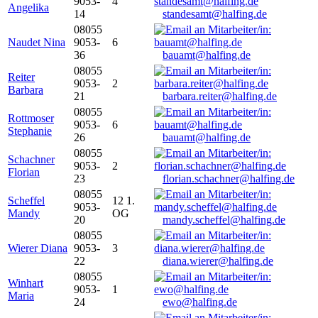
9053-
4
Angelika
14
standesamt@halfing.de
08055
Naudet Nina
9053-
6
36
bauamt@halfing.de
08055
Reiter
9053-
2
Barbara
21
barbara.reiter@halfing.de
08055
Rottmoser
9053-
6
Stephanie
26
bauamt@halfing.de
08055
Schachner
9053-
2
Florian
23
florian.schachner@halfing.de
08055
Scheffel
12 1.
9053-
Mandy
OG
20
mandy.scheffel@halfing.de
08055
Wierer Diana
9053-
3
22
diana.wierer@halfing.de
08055
Winhart
9053-
1
Maria
24
ewo@halfing.de