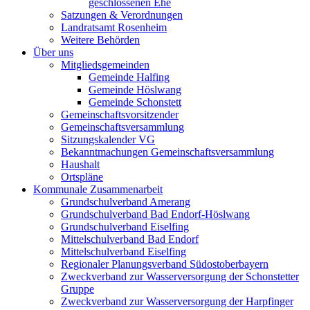
geschlossenen Ehe
Satzungen & Verordnungen
Landratsamt Rosenheim
Weitere Behörden
Über uns
Mitgliedsgemeinden
Gemeinde Halfing
Gemeinde Höslwang
Gemeinde Schonstett
Gemeinschaftsvorsitzender
Gemeinschaftsversammlung
Sitzungskalender VG
Bekanntmachungen Gemeinschaftsversammlung
Haushalt
Ortspläne
Kommunale Zusammenarbeit
Grundschulverband Amerang
Grundschulverband Bad Endorf-Höslwang
Grundschulverband Eiselfing
Mittelschulverband Bad Endorf
Mittelschulverband Eiselfing
Regionaler Planungsverband Südostoberbayern
Zweckverband zur Wasserversorgung der Schonstetter
Gruppe
Zweckverband zur Wasserversorgung der Harpfinger