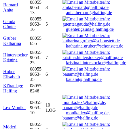
08055
Bernard
9053-
3
Anita
13
anita.bernard@halfing.de
08055
Gauda
9053-
5
Günter
16
guenter.gauda@halfing.de
Gruber
08055
Katharina
655
katharina.gruber@schonstett.de
08055
Hinterstocker
9053-
7
Kristina
25
kristina.hinterstocker@halfing.de
08055
Huber
9053-
6
Elisabeth
35
bauamt@halfing.de
Kläranlage
08055
Halfing
8246
08055
10
Lex Monika
9053-
1.OG
10
monika.lex@halfing.de,
bauamt@halfing.de
08055
Möderl