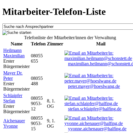
Mitarbeiter-Telefon-Liste
Telefonliste der Mitarbeiter/innen der Verwaltung
Name
Telefon
Zimmer
Mail
Heilmann
Maximilian
08055
Erster
655
maximilian.heilmann@schonstett.
Bürgermeister
Mayer Dr.
Peter
08055
Erster
488
peter.mayer@hoeslwang.de
Bürgermeister
Schlaipfer
08055
Stefan
8, 1.
9053-
Erster
OG
12
stefan.schlaipfer@halfing.de
Bürgermeister
08055
Aichenauer
9, 1.
9053-
Yvonne
OG
15
yvonne.aichenauer@halfing.de