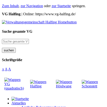
Zum Inhalt
,
zur Navigation
oder
zur Startseite
springen.
VG Halfing
| Online: https://www.vg-halfing.de/
Suche gesamte VG
suchen
Schriftgröße
A
A
A
Aktuelles