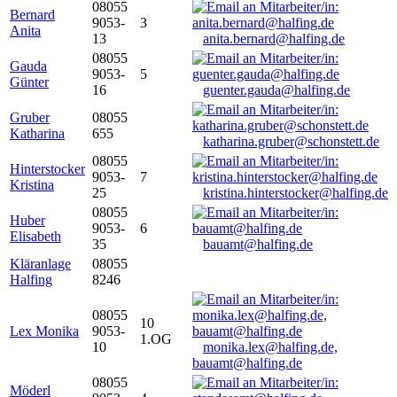
08055
Bernard
9053-
3
Anita
13
anita.bernard@halfing.de
08055
Gauda
9053-
5
Günter
16
guenter.gauda@halfing.de
Gruber
08055
Katharina
655
katharina.gruber@schonstett.de
08055
Hinterstocker
9053-
7
Kristina
25
kristina.hinterstocker@halfing.de
08055
Huber
9053-
6
Elisabeth
35
bauamt@halfing.de
Kläranlage
08055
Halfing
8246
08055
10
Lex Monika
9053-
1.OG
10
monika.lex@halfing.de,
bauamt@halfing.de
08055
Möderl