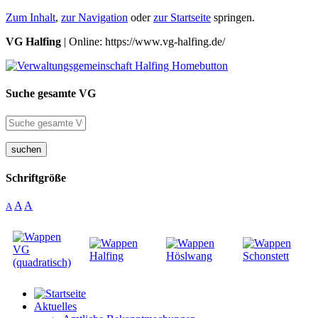
Zum Inhalt
,
zur Navigation
oder
zur Startseite
springen.
VG Halfing
| Online: https://www.vg-halfing.de/
Suche gesamte VG
suchen
Schriftgröße
A
A
A
Aktuelles