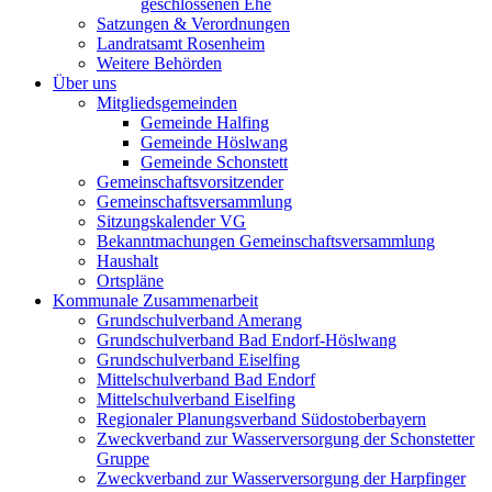
geschlossenen Ehe
Satzungen & Verordnungen
Landratsamt Rosenheim
Weitere Behörden
Über uns
Mitgliedsgemeinden
Gemeinde Halfing
Gemeinde Höslwang
Gemeinde Schonstett
Gemeinschaftsvorsitzender
Gemeinschaftsversammlung
Sitzungskalender VG
Bekanntmachungen Gemeinschaftsversammlung
Haushalt
Ortspläne
Kommunale Zusammenarbeit
Grundschulverband Amerang
Grundschulverband Bad Endorf-Höslwang
Grundschulverband Eiselfing
Mittelschulverband Bad Endorf
Mittelschulverband Eiselfing
Regionaler Planungsverband Südostoberbayern
Zweckverband zur Wasserversorgung der Schonstetter
Gruppe
Zweckverband zur Wasserversorgung der Harpfinger