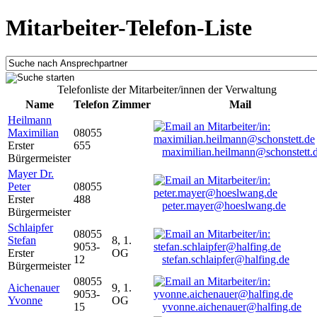
Mitarbeiter-Telefon-Liste
Telefonliste der Mitarbeiter/innen der Verwaltung
Name
Telefon
Zimmer
Mail
Heilmann
Maximilian
08055
Erster
655
maximilian.heilmann@schonstett.
Bürgermeister
Mayer Dr.
Peter
08055
Erster
488
peter.mayer@hoeslwang.de
Bürgermeister
Schlaipfer
08055
Stefan
8, 1.
9053-
Erster
OG
12
stefan.schlaipfer@halfing.de
Bürgermeister
08055
Aichenauer
9, 1.
9053-
Yvonne
OG
15
yvonne.aichenauer@halfing.de