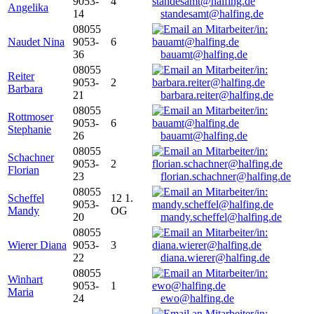
9053-
4
Angelika
14
standesamt@halfing.de
08055
Naudet Nina
9053-
6
36
bauamt@halfing.de
08055
Reiter
9053-
2
Barbara
21
barbara.reiter@halfing.de
08055
Rottmoser
9053-
6
Stephanie
26
bauamt@halfing.de
08055
Schachner
9053-
2
Florian
23
florian.schachner@halfing.de
08055
Scheffel
12 1.
9053-
Mandy
OG
20
mandy.scheffel@halfing.de
08055
Wierer Diana
9053-
3
22
diana.wierer@halfing.de
08055
Winhart
9053-
1
Maria
24
ewo@halfing.de