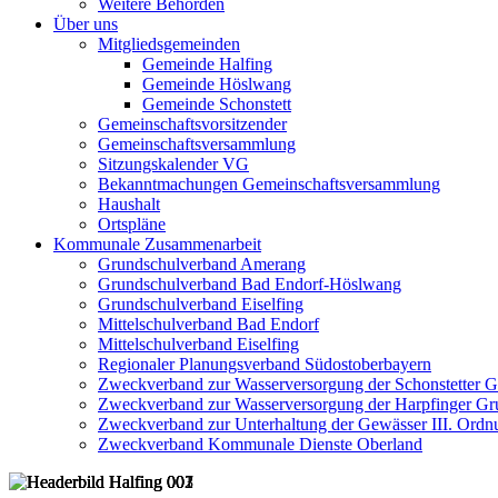
Weitere Behörden
Über uns
Mitgliedsgemeinden
Gemeinde Halfing
Gemeinde Höslwang
Gemeinde Schonstett
Gemeinschaftsvorsitzender
Gemeinschaftsversammlung
Sitzungskalender VG
Bekanntmachungen Gemeinschaftsversammlung
Haushalt
Ortspläne
Kommunale Zusammenarbeit
Grundschulverband Amerang
Grundschulverband Bad Endorf-Höslwang
Grundschulverband Eiselfing
Mittelschulverband Bad Endorf
Mittelschulverband Eiselfing
Regionaler Planungsverband Südostoberbayern
Zweckverband zur Wasserversorgung der Schonstetter 
Zweckverband zur Wasserversorgung der Harpfinger Gr
Zweckverband zur Unterhaltung der Gewässer III. Ordnu
Zweckverband Kommunale Dienste Oberland