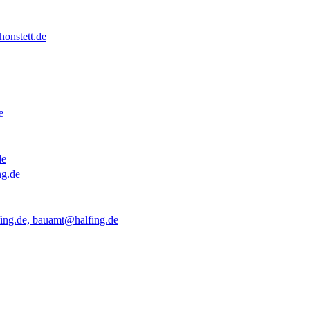
onstett.de
e
de
ng.de
ing.de, bauamt@halfing.de