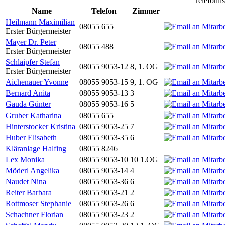
Telefonli
Name
Telefon
Zimmer
Heilmann Maximilian
08055 655
Erster Bürgermeister
Mayer Dr. Peter
08055 488
Erster Bürgermeister
Schlaipfer Stefan
08055 9053-12
8, 1. OG
Erster Bürgermeister
Aichenauer Yvonne
08055 9053-15
9, 1. OG
Bernard Anita
08055 9053-13
3
Gauda Günter
08055 9053-16
5
Gruber Katharina
08055 655
Hinterstocker Kristina
08055 9053-25
7
Huber Elisabeth
08055 9053-35
6
Kläranlage Halfing
08055 8246
Lex Monika
08055 9053-10
10 1.OG
Möderl Angelika
08055 9053-14
4
Naudet Nina
08055 9053-36
6
Reiter Barbara
08055 9053-21
2
Rottmoser Stephanie
08055 9053-26
6
Schachner Florian
08055 9053-23
2