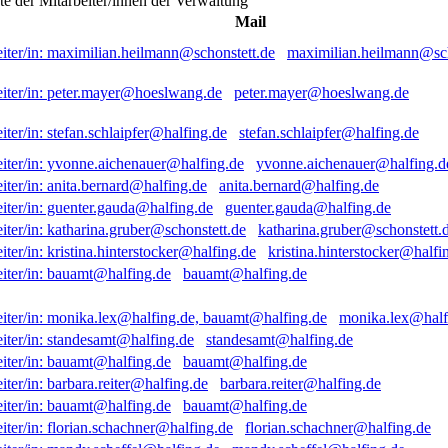
ste der Mitarbeiter/innen der Verwaltung
Mail
maximilian.heilmann@sch
peter.mayer@hoeslwang.de
stefan.schlaipfer@halfing.de
yvonne.aichenauer@halfing.d
anita.bernard@halfing.de
guenter.gauda@halfing.de
katharina.gruber@schonstett.
kristina.hinterstocker@halfi
bauamt@halfing.de
monika.lex@half
standesamt@halfing.de
bauamt@halfing.de
barbara.reiter@halfing.de
bauamt@halfing.de
florian.schachner@halfing.de