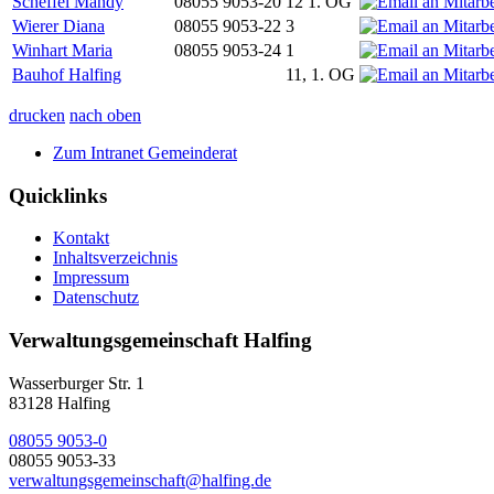
Scheffel Mandy
08055 9053-20
12 1. OG
Wierer Diana
08055 9053-22
3
Winhart Maria
08055 9053-24
1
Bauhof Halfing
11, 1. OG
drucken
nach oben
Zum Intranet Gemeinderat
Quicklinks
Kontakt
Inhaltsverzeichnis
Impressum
Datenschutz
Verwaltungsgemeinschaft Halfing
Wasserburger Str. 1
83128 Halfing
08055 9053-0
08055 9053-33
verwaltungsgemeinschaft@halfing.de