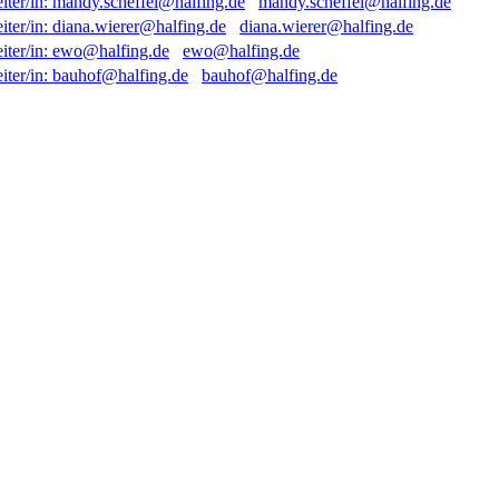
mandy.scheffel@halfing.de
diana.wierer@halfing.de
ewo@halfing.de
bauhof@halfing.de