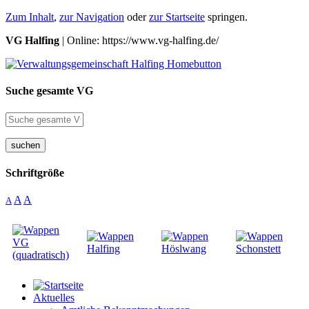
Zum Inhalt
,
zur Navigation
oder
zur Startseite
springen.
VG Halfing
| Online: https://www.vg-halfing.de/
Suche gesamte VG
suchen
Schriftgröße
A
A
A
Aktuelles