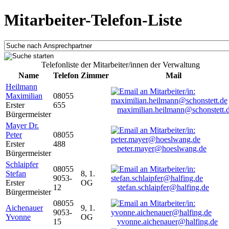
Mitarbeiter-Telefon-Liste
Telefonliste der Mitarbeiter/innen der Verwaltung
Name
Telefon
Zimmer
Mail
Heilmann
Maximilian
08055
Erster
655
maximilian.heilmann@schonstett.
Bürgermeister
Mayer Dr.
Peter
08055
Erster
488
peter.mayer@hoeslwang.de
Bürgermeister
Schlaipfer
08055
Stefan
8, 1.
9053-
Erster
OG
12
stefan.schlaipfer@halfing.de
Bürgermeister
08055
Aichenauer
9, 1.
9053-
Yvonne
OG
15
yvonne.aichenauer@halfing.de