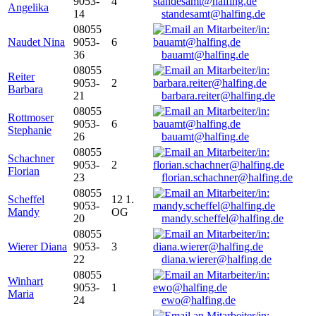
9053-
4
Angelika
14
standesamt@halfing.de
08055
Naudet Nina
9053-
6
36
bauamt@halfing.de
08055
Reiter
9053-
2
Barbara
21
barbara.reiter@halfing.de
08055
Rottmoser
9053-
6
Stephanie
26
bauamt@halfing.de
08055
Schachner
9053-
2
Florian
23
florian.schachner@halfing.de
08055
Scheffel
12 1.
9053-
Mandy
OG
20
mandy.scheffel@halfing.de
08055
Wierer Diana
9053-
3
22
diana.wierer@halfing.de
08055
Winhart
9053-
1
Maria
24
ewo@halfing.de