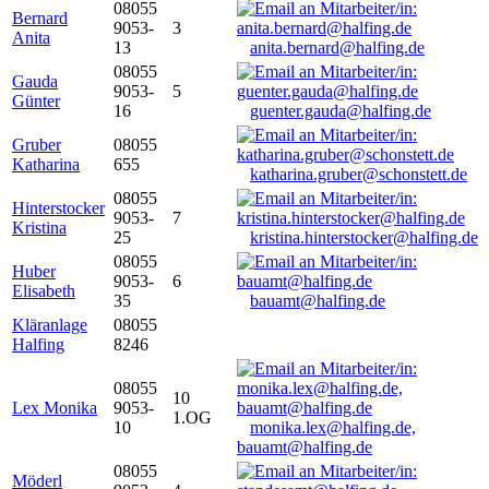
08055
Bernard
9053-
3
Anita
13
anita.bernard@halfing.de
08055
Gauda
9053-
5
Günter
16
guenter.gauda@halfing.de
Gruber
08055
Katharina
655
katharina.gruber@schonstett.de
08055
Hinterstocker
9053-
7
Kristina
25
kristina.hinterstocker@halfing.de
08055
Huber
9053-
6
Elisabeth
35
bauamt@halfing.de
Kläranlage
08055
Halfing
8246
08055
10
Lex Monika
9053-
1.OG
10
monika.lex@halfing.de,
bauamt@halfing.de
08055
Möderl