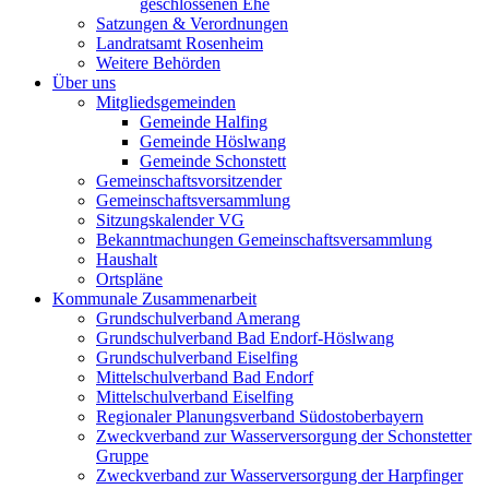
geschlossenen Ehe
Satzungen & Verordnungen
Landratsamt Rosenheim
Weitere Behörden
Über uns
Mitgliedsgemeinden
Gemeinde Halfing
Gemeinde Höslwang
Gemeinde Schonstett
Gemeinschaftsvorsitzender
Gemeinschaftsversammlung
Sitzungskalender VG
Bekanntmachungen Gemeinschaftsversammlung
Haushalt
Ortspläne
Kommunale Zusammenarbeit
Grundschulverband Amerang
Grundschulverband Bad Endorf-Höslwang
Grundschulverband Eiselfing
Mittelschulverband Bad Endorf
Mittelschulverband Eiselfing
Regionaler Planungsverband Südostoberbayern
Zweckverband zur Wasserversorgung der Schonstetter
Gruppe
Zweckverband zur Wasserversorgung der Harpfinger