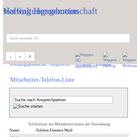
Zum Inhalt
,
zur Navigation
oder
zur Startseite
springen.
suchen
A
A
A
Sie sind hier:
Verwaltungsgemeinschaft
>
Bürgerservice
>
Verwaltung
>
Mitarbeiter
Mitarbeiter-Telefon-Liste
Telefonliste der Mitarbeiter/innen der Verwaltung
Name
Telefon
Zimmer
Mail