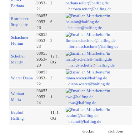
9053-
2
Barbara
21
barbara.reiter@halfing.de
08055
Rottmoser
9053-
6
Stephanie
26
bauamt@halfing.de
08055
Schachner
9053-
2
Florian
23
florian.schachner@halfing.de
08055
Scheffel
12 1.
9053-
Mandy
OG
20
mandy.scheffel@halfing.de
08055
Wierer Diana
9053-
3
22
diana.wierer@halfing.de
08055
Winhart
9053-
1
Maria
24
ewo@halfing.de
Bauhof
11, 1.
Halfing
OG
bauhof@halfing.de
drucken
nach oben