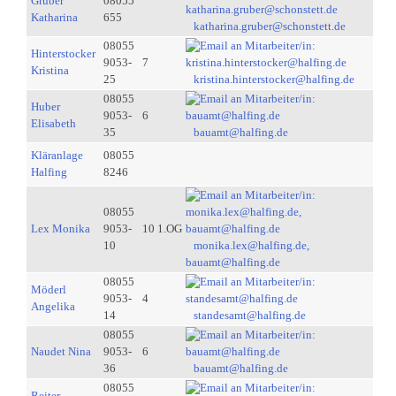
Gruber
08055
Katharina
655
katharina.gruber@schonstett.de
08055
Hinterstocker
9053-
7
Kristina
25
kristina.hinterstocker@halfing.de
08055
Huber
9053-
6
Elisabeth
35
bauamt@halfing.de
Kläranlage
08055
Halfing
8246
08055
Lex Monika
9053-
10 1.OG
10
monika.lex@halfing.de,
bauamt@halfing.de
08055
Möderl
9053-
4
Angelika
14
standesamt@halfing.de
08055
Naudet Nina
9053-
6
36
bauamt@halfing.de
08055
Reiter