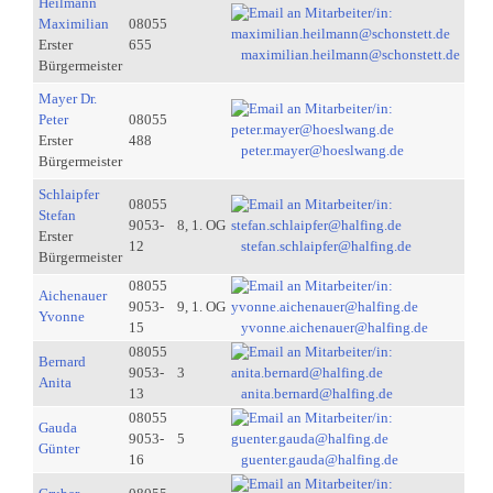
Heilmann
Maximilian
08055
Erster
655
maximilian.heilmann@schonstett.de
Bürgermeister
Mayer Dr.
Peter
08055
Erster
488
peter.mayer@hoeslwang.de
Bürgermeister
Schlaipfer
08055
Stefan
9053-
8, 1. OG
Erster
12
stefan.schlaipfer@halfing.de
Bürgermeister
08055
Aichenauer
9053-
9, 1. OG
Yvonne
15
yvonne.aichenauer@halfing.de
08055
Bernard
9053-
3
Anita
13
anita.bernard@halfing.de
08055
Gauda
9053-
5
Günter
16
guenter.gauda@halfing.de