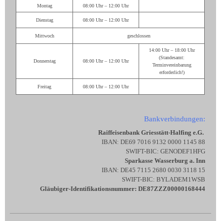
Montag
08:00 Uhr – 12:00 Uhr
Dienstag
08:00 Uhr – 12:00 Uhr
Mittwoch
geschlossen
14:00 Uhr – 18:00 Uhr
(Standesamt:
Donnerstag
08:00 Uhr – 12:00 Uhr
Terminvereinbarung
erforderlich!)
Freitag
08:00 Uhr – 12:00 Uhr
Bankverbindungen:
Raiffeisenbank Griesstätt-Halfing e.G.
IBAN: DE69 7016 9132 0000 1145 88
SWIFT-BIC: GENODEF1HFG
Sparkasse Wasserburg a. Inn
IBAN: DE45 7115 2680 0030 3118 15
SWIFT-BIC: BYLADEM1WSB
Gläubiger-Identifikationsnummer: DE87ZZZ00000168444