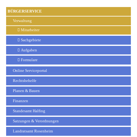
BÜRGERSERVICE
Verwaltung
Mitarbeiter
Sachgebiete
Aufgaben
Formulare
Online Serviceportal
Rechtsbehelfe
Planen & Bauen
Finanzen
Standesamt Halfing
Satzungen & Verordnungen
Landratsamt Rosenheim